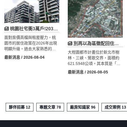
育兒 1,500 萬，利息補貼三年
共停車卻要到 2028 年才到位，
後逐年退場。這些門檻正沿著
形成「停車空窗期」；而 538
「婚育、年齡、總價」三軸把
席相對於機場未來 4,500 萬旅
桃園首購族分成買得起核心、
客量與航空城約 30 萬就業紅
買得起外圍與暫時買不起三種
利，其實只是起步。文章更從
桃園社宅衝3萬戶!2030市府自建近1萬、全市上看1萬5千,達成率已逾8成——居住正義正在加速
人。結合桃園實價數據，剖析
工商不動產切入，剖析 A15 由
青埔、A7、中路藝文、大園、
面對房價高檔與租屋壓力，桃
邊陲小站蛻變為「轉乘經濟
楊梅、觀音新屋六大首購圈的
園市的居住政策在2026年出現
別再以為區徵配回住宅地！大柑園89%是工業地，小地主恐配不到地只能領現金
圈」核心的過程，點出空窗期
區域分流，帶你看懂 2026 桃園
明顯升級。過去大家熟悉的
的接駁商機與周邊店面、產專
大柑園都市計畫位於新北市樹
購屋版圖的重整。
「社會住宅」持續加速興建，
用地的布局價值。
最新消息
/ 2026-08-04
林、三峽、鶯歌交界，面積約
目標往2030年自建1萬戶邁進；
621.5948公頃。其本質是「複
原住民入住保障比例也已正式
合式工業城」——產業用地達
提高。更關鍵的是，桃園多了
最新消息
/ 2026-08-05
553.5公頃、約占89%，目標打
一條全新路線——「可負擔住
造新北最大產業園區，並整頓
宅」，讓年輕與育兒家庭有機
約604家未登記工廠。本文以
會用每坪2字頭「買得起、有產
「抵價地真相」切入：在89%
權」的房子。這篇一次幫你把
產業用地的區段徵收裡，地主
桃園「租」與「買」兩條居住
申請配回的可能是產業地而非
路線的最新進度、資格與影響
夥伴招募 12
專題文章 78
廠房知識家 96
成交案例 13
住宅地，面積會縮水，小地主
說清楚。
甚至可能因權利價值不足而配
不到地、只能領低價現金。此
外，私有地主逾1萬人，恐