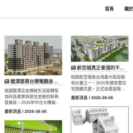
首頁
關
航空城真正會漲的不是住宅！機場旁產業地、大園工業地才是隱藏引擎
桃園航空城是台灣最大區段徵
龍潭要靠台積電翻身？龍科三期104公頃「復活」，但關鍵在這一年
收計畫之一，2026年隨安置住
宅陸續交屋，正式由建設階段
桃園龍潭正由傳統生活區轉型
邁向人口與產業發展階段。安
為科技產業與居住並進的新興
最新消息
/ 2026-08-06
置住宅入住帶動大園居住需
發展區。2026年中古大樓每坪
求，航空城新都心也承接青埔
約25～28萬元、新屋約30～35
最新消息
/ 2026-08-06
外溢效應。然而，航空城真正
萬元，與中壢、平鎮仍有價
的房地產核心不僅是住宅，更
差，具補漲潛力。發展核心在
在於機場周邊產業專用區、物
於「龍科三期擴建」，規劃約
流用地及工業土地發展。隨企
104公頃、提供約45公頃產業用