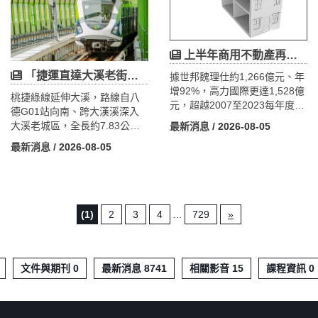
業進駐、交通建設完善，大
地，已納入桃竹苗大矽谷計
園、青埔、觀音、蘆竹等區域
畫，未來仍須完成二階環評，
將形成新的產業與生活圈。投
預計2029年取得用地，屬中長
資航空城周邊土地仍需注意使
上半年商用不動產再創新高，但這是「自用者市場」，投資客該小心什麼？
期利多。此外，龍潭運動公園
用分區、開發限制及噪音管制
周邊規劃約260戶社會住宅，有
「捷運直達大溪老街」還要等多久？講了近10年，連可行性研究都沒過
據世邦魏理仕約1,266億元、年
等因素，掌握長期人口與產業
助提升居住機能與人口導入。
增92%，高力國際更達1,528億
成長帶來的土地價值變化。
未來住宅、農地與工業地將因
桃捷綠線延伸大溪，路線自八
元，超越2007至2023每年度全
產業布局、土地使用分區及交
德G01站向南、跨大漢溪深入
年。真正的引擎不是「資金
通建設而呈現不同發展趨勢，
大溪老城區，全長約7.83公
最新消息
/ 2026-08-05
潮」，而是AI與半導體供應鏈
投資宜以長期角度審慎評估。
里、設5座高架，總經費約
最新消息
/ 2026-08-05
的「自用獵廠潮」——廠房及
417.44億元，較原本只到埔頂
物流年增最高279%、衝上968
的4.33公里、3站、119億元大
億元，超越去年全年，科學園
幅擴增。但真正決定這條線蓋
區廠房占整體近五成，指標大
不蓋得成的，不是工程，而是
單包括美光買竹科力積電廠
自償率、運量與桃園多線的優
(1)
2
3
4
...
729
»
房、日月光在南科與竹南購五
先順序。由於大溪運量以假日
座廠房。但市場「冰火兩重
觀光為主、通勤基礎弱，加上
天」：廠房搶到缺貨，土地卻
經費三級跳，2026年5月交通部
因央行信用管制連季衰退、建
要求補做運量預測、釐清財務
文件與期刊 0
最新消息 8741
相關影音 15
課程資訊 0
商購地年減近三成。這是一個
與優先順序，計畫仍卡在可行
由產業自用撐起的真實需求市
性、尚未核定。自2017年起跑
場，投資人須分清基本面支撐
至今近十年仍未過第一關，通
與題材炒作，並緊盯AI訂單與