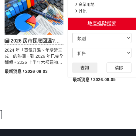
除老廠、原地重建，而非另覓
中型工業電腦廠而言，這是一
窯業用地
土地設廠，反映出台灣工業用
項極具代表性的長期資產布
其他
地日益稀缺下，企業正朝向廠
局。本文將從工業地產角度，
房更新、立體化利用及智慧綠
解析安勤投資策略、自地委建
地產進階搜索
建築發展。隨著AI產業持續擴
與租賃、合建的差異，並結合
產，工業地產也迎來新一波升
台達電原地重建案例，探討工
級契機，不僅帶動老舊廠房重
業用地稀缺下企業由租轉買、
2026 房市探底回溫?六都上半年跌破 10 萬棟,青安 3.0 能救買氣嗎?
建、綠建築及機電工程需求，
建立自有基地的趨勢，以及雙
送審5年慘遭退回！蘆洲157公頃開發被「一座市場」綁架，市長怒批「拖5年」
2024 年「買氣升溫、年增近三
也讓工業地活化、資產升級及
北土地供給不足帶動需求外溢
成」的熱潮，到 2026 年已完全
容積效益成為企業與地主重新
桃園，為工業土地、廠房與地
蘆洲南北側農業區都市計畫是
翻轉。2026 上半年六都建物買
布局的重要方向。
主資產活化帶來的新商機。
新北市近年最大開發案之一，
查詢
清除
賣移轉棟數約 9 萬 7,428 棟、
全案因擬將三重果菜批發市場
最新消息
/ 2026-08-03
年減 2.8%，跌破 10 萬棟、寫
遷入蘆洲，牴觸內政部「原地
最新消息
/ 2026-08-05
下 2017 年以來同期新低，是不
重建」決議，加上地方反彈，
動產市場最艱困的半年之一，
已於2025年11月遭內政部都委
主因是央行第七波信用管制未
會第1089次會議退回，須依都
鬆綁、銀行放款審慎與交屋潮
市計畫法第19條重辦公開展
退場。但 5、6 月連兩月月增，
覽，或撤回原案重啟。本文以
落底訊號浮現。桃園上半年年
較少人談的「脫鉤論」切入：
減 7.1%，6 月卻靠桃園、龜
其實是約3.5公頃市場卡住整片
山、蘆竹的交屋潮月增 35%、
157公頃開發，而跨黨派民代罕
創今年單月最高量。政策面，
見有共識主張讓開發先行。
青安 3.0 已於 8 月 1 日上路，