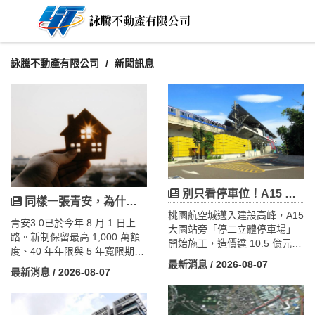
詠騰不動產有限公司
新聞訊息
別只看停車位！A15 大園站正在長出「轉乘經濟圈」，工商不動產的下一個熱點
同樣一張青安，為什麼有人買青埔、有人只能去楊梅？三道門檻揭曉答案
桃園航空城邁入建設高峰，A15
青安3.0已於今年 8 月 1 日上
大園站旁「停二立體停車場」
路。新制保留最高 1,000 萬額
開始施工，造價達 10.5 億元，
度、40 年年限與 5 年寬限期，
是桃園升格後造價最高的路外
最新消息
/ 2026-08-07
新增申貸須未滿 50 歲、本人年
停車場，預計 2028 年 7 月底
最新消息
/ 2026-08-07
所得不得逾 200 萬、購屋總價
完工。本文結合政府公開數據
設上限（桃園上限 2,000
指出關鍵落差：因土地徵收，
萬），並加碼新婚 1,200 萬、
民營出國停車場陸續退場，公