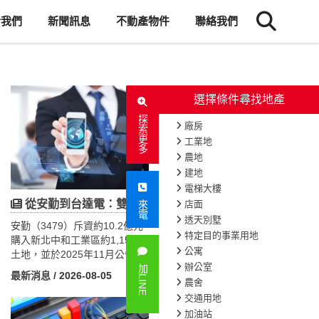
於我們
新聞訊息
不動產物件
聯絡我們
選擇條件尋找地產
探索更多
廠房
工業地
農地
建地
電梯大樓
台達電拆掉「天字第一號」老廠！18億重建案，藏著工業地產3大財富密碼
從安勤到台達電：雙北工業地買不到了？AI時代企業搶地新戰略
店面
來電
透天別墅
台達電（2308）於2026年8月
安勤（3479）斥資約10.2億元
特定目的事業用地
宣布投入約18億元重建桃園龜
購入新北中和工業區約1,158坪
公寓
山桃園一廠，並規劃取得美國
土地，並於2025年11月公告採
辦公室
LEED綠建築認證。相較於今年
「自地委建」方式，由立華營
加LINE
最新消息
/ 2026-08-05
最新消息
/ 2026-08-05
高達700億元的資本支出，這項
造承攬約14.64億元總部工程，
農舍
投資金額不算大，但其代表的
土地與建築總投資約24.8億
交通用地
產業意義深遠。台達電選擇拆
元。對一家年營收約85億元的
加油站