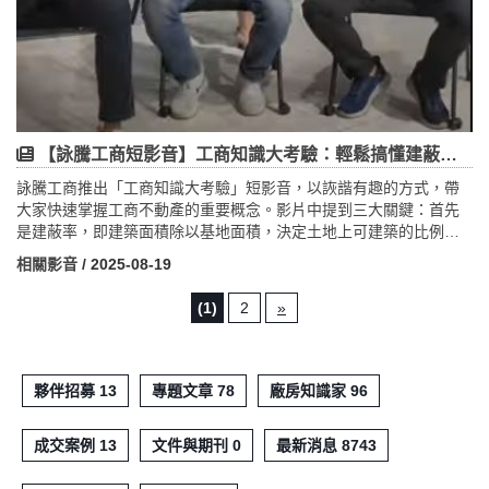
【詠騰工商短影音】工商知識大考驗：輕鬆搞懂建蔽率、容積率與土地用途
詠騰工商推出「工商知識大考驗」短影音，以詼諧有趣的方式，帶
大家快速掌握工商不動產的重要概念。影片中提到三大關鍵：首先
是建蔽率，即建築面積除以基地面積，決定土地上可建築的比例；
其次是容積率，總樓地板面積除以基地面積，影響建物可蓋的樓層
相關影音
/ 2025-08-19
與總使用坪數；最後是特定目的事業用地用途有哪一些? 例如運動場
館、停車場、醫院、學校、寺廟、廢棄物處理設施等。透過輕鬆問
(1)
2
»
答的方式，詠騰工商讓艱澀的知識變得淺顯易懂，不僅幫助企業在
買賣或租賃廠房、工業地時避免誤區，也協助投資人更精準掌握土
地價值。詠騰工商專業深耕大桃園市場，專營廠房、工業用地、廠
辦大樓買賣與租賃，並提供工廠登記、銀行估價與建築規劃等服
夥伴招募 13
專題文章 78
廠房知識家 96
務，致力於成為企業值得信賴的工商地產夥伴。
成交案例 13
文件與期刊 0
最新消息 8743