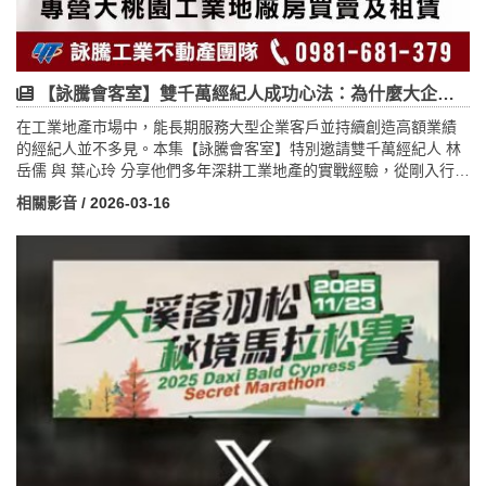
【詠騰會客室】雙千萬經紀人成功心法：為什麼大企業只找他們？工業地產成交背後的真實故事
在工業地產市場中，能長期服務大型企業客戶並持續創造高額業績
的經紀人並不多見。本集【詠騰會客室】特別邀請雙千萬經紀人 林
岳儒 與 葉心玲 分享他們多年深耕工業地產的實戰經驗，從剛入行時
的磨合與摸索，到如今能為上市公司規劃廠房與產業布局，他們的
相關影音
/ 2026-03-16
成功並非偶然，而是來自於清楚的分工合作、顧問式銷售思維以及
長期建立的企業信任關係。文章深入解析工業地產交易與一般住宅
仲介的差異，並透過實際案例說明企業在選擇廠房與工業用地時真
正關注的關鍵因素，例如交通物流、產業聚落、土地使用條件與未
來擴廠可能性。同時也揭露雙千萬經紀人背後的成交心法：如何透
過團隊合作讓 1+1大於2，以及如何從單純的仲介角色，轉變為企業
決策過程中的專業顧問。透過詠騰工商團隊的市場觀察與實務經
驗，本篇文章不僅分享工業地產成交的核心思維，也提供想進入商
用不動產領域的人一份實用的參考指南。如果你想了解大型企業為
什麼只信任少數幾位經紀人，以及成功的工業地產顧問究竟具備哪
些能力，這篇內容將帶你看見成交背後真正的專業與價值。