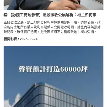
【詠騰工商短影音】區段徵收公展解析：地主如何掌握土地價格上漲契機？
區段徵收公展，是土地開發過程中極為關鍵的一環。透過公展，政
府能向土地所有權人及利害關係人公開徵收範圍、計畫內容與預計
時間表，確保資訊透明，避免因資訊不對稱導致地主權益受損。對
地主而言，公展不僅是認識計畫的起點，更是土地價值啟動的重要
相關影音
/ 2025-08-24
信號，因為未來土地可能規劃為建地或商業地，發展潛力大幅提
升。公展的核心意義包含五點：保障權益、促進政策溝通、提升計
畫品質、落實民主參與、增進法遵性與公信力。透過公聽會、說明
會或線上平台，地主能表達意見並參與決策，使計畫更符合在地需
求。從投資角度來看，每一次公展的推進，都象徵離正式徵收更近
一步，也往往帶動土地價格上漲。公展不只是行政程序，更是連結
政府與民間信任、推動地區發展、創造土地價值的關鍵轉折點。