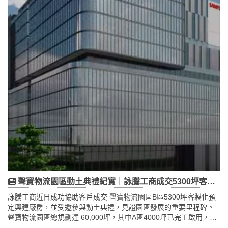
聲寶物流園區動土典禮紀實｜詠騰工商成交5300坪客製化廠房
詠騰工商近日成功協助客戶成交 聲寶物流園區B區5300坪客製化預
定興建廠房，並受邀參與動土典禮，見證園區發展的重要里程碑。
聲寶物流園區總規劃達 60,000坪，其中A區4000坪已完工啟用，B
區則持續推進，展現桃園廠房出租市場的強勁需求。園區以「三