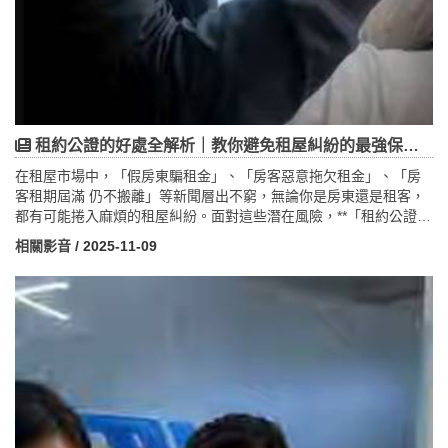
租約公證的好處全解析｜教你避免租屋糾紛的最強保障！
在租屋市場中，「假房東騙租金」、「房客惡意拖欠租金」、「房
客租期屆滿 仍不搬離」等新聞層出不窮，無論你是房東還是租客，
都有可能捲入麻煩的租屋糾紛。面對這些潛在風險，**「租約公證」
**就是保障雙方權益的重要利器。本文將完整說明什麼是租約公證、
相關影音
/ 2025-11-09
是否強制辦理、它的三大好處、公證費用計算方式、公證流程與文
件準備，並附上Q&A問答，幫助你在租賃過程中更加安心有保障。