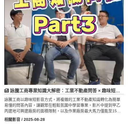
詠騰工商專業知識大解密：工業不動產問答 × 趣味短影音行銷
詠騰工商以趣味短影音方式，將複雜的工業不動產知識轉化為簡單
易懂的問答內容，讓觀眾在輕鬆氛圍中學習專業。影片中提到甲乙
丙建地可興建廠房的面積限制，以及作業廠房最大馬力僅能至15馬
力，並介紹詠騰工商提供的全方位服務，包括廠房與工業地買賣租
相關影音
/ 2025-08-28
賃、工廠登記、銀行估價鑑價、建築規劃及地目變更諮詢等。