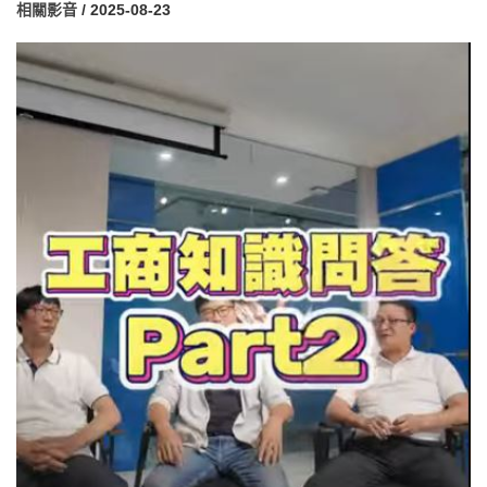
相關影音
/ 2025-08-23
高」為特色：高品質建築、高載重設計、超挑高空間，不僅適合物
流倉儲業，也非常契合高科技產業、研發實驗室及製造業的需求。
配套設施包含超大停車場與卸貨碼頭，提供完善物流動線。目前園
區仍有 2000多坪空間可承租，機會難得。詠騰工商作為專業 工業地
產仲介 團隊，長年深耕大桃園市場，專營廠房、廠辦及工業地買賣
租賃，秉持快速、安全、專業的理念，協助企業找到最合適的空
間。