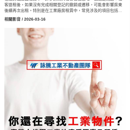
客退租後，如果沒有完成相關登記的撤銷或遷移，可能會影響房東
後續再次出租。特別是在工業廠房租賃中，常見涉及的項目包括工
廠登記註銷、公司登記地址遷移、營業登記變更，以及環保列管與
相關影音
/ 2026-03-16
土壤污染檢測等程序。如果租客未妥善處理，該地址仍可能被視為
原企業營運場所，甚至產生環保或行政責任，導致房東廠房使用受
限。因此，無論是房東或租客，在租賃契約簽訂與退租點交時，都
應確認相關登記是否完成變更或註銷，並在契約中明確規範責任與
期限，才能避免日後產生爭議或影響物件再次出租。