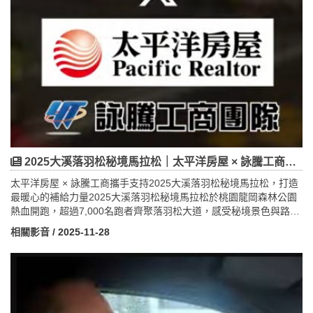
2025大溪落羽松秘境馬拉松｜太平洋房屋 × 詠騰工商攜手贊助 共創桃園最美公益賽事
太平洋房屋 × 詠騰工商攜手支持2025大溪落羽松秘境馬拉松，打造
最暖心的補給力量2025大溪落羽松秘境馬拉松於桃園龍岡森林公園
熱血開跑，超過7,000名跑者齊聚落羽松大道，感受秘境景色與路跑
熱情。今年賽事最亮眼的企業支持者之一，正是太平洋房屋與詠騰
相關影音
/ 2025-11-28
工商團隊。他們不僅贊助100頂帳篷與6000個完賽手提袋，更由團
隊成員親自擔任志工，協助物資發放、賽後整理及補給服務，成為
現場最暖心的支持力量。詠騰工商表示：「每一份補給，都是對跑
者努力的最大鼓勵。」這次不只參與，更以實際行動支持桃園在地
運動與健康生活文化，展現企業扎根社區、回饋地方的公益精神。
太平洋房屋與詠騰工商期待，將公益與運動結合，透過參與地方活