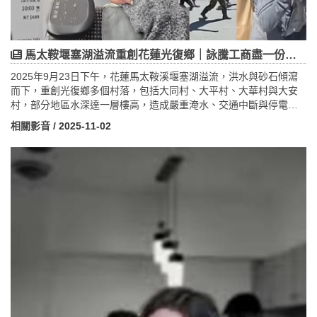
馬太鞍堰塞湖溢流重創花蓮光復鄉｜詠騰工商盡一份小小心力，與花蓮共度難關
2025年9月23日下午，花蓮馬太鞍溪堰塞湖溢流，洪水與砂石傾瀉
而下，重創光復鄉多個村落，包括大同村、大平村、大華村與大安
村，部分地區水深達一層樓高，造成嚴重淹水、交通中斷與停電停
水災情。這座堰塞湖起因於7月薇帕颱風引發崩塌阻塞河道所形成，
相關影音
/ 2025-11-02
而在樺加沙颱風逼近時發生溢流，短短20分鐘內釀成大規模災害。
面對災情，詠騰工商從桃園出發，親赴花蓮災區投入救援，協助搬
運物資與清理災區，以實際行動表達對花蓮的關懷與支持。與此同
時，全台志工與「鏟子超人」團隊也陸續加入救災行列，展現台灣
人民團結互助的精神。詠騰工商表示：「我們不是超人，我們都是
台灣人。」希望藉由小小的付出，拋磚引玉，讓更多人為花蓮盡一
份心力，攜手重建家園，為花蓮加油。