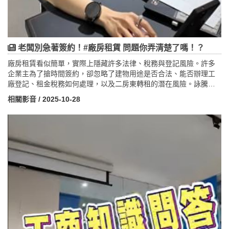
老闆別急著簽約！#廠房租賃 問題你弄清楚了嗎！？
廠房租賃看似簡單，實際上隱藏許多法律、稅務與登記風險。許多
企業主為了搶時間簽約，卻忽略了建物用途是否合法、能否辦理工
廠登記、租金稅務如何處理，以及二房東轉租的潛在風險。詠騰工
商提醒，簽約前應仔細檢視合約條款、消防安全與權利義務，避免
相關影音
/ 2025-10-28
事後糾紛。
太平洋房屋詠騰工商加盟店為桃園在地的工業不動產專家，專營廠
房、工業地、農建地及各類用地的買賣與租賃，提供從工廠登記、
建築規劃到銀行估價的一站式服務。團隊秉持「快速、安全、專
業」的原則，協助企業順利設廠與營運。租廠前多問一分鐘，勝過
事後的麻煩一年，找詠騰工商，讓企業選對基地、安心啟動。