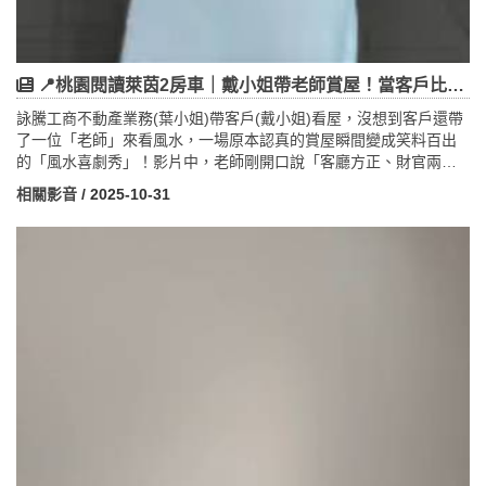
📍桃園閱讀萊茵2房車｜戴小姐帶老師賞屋！當客戶比風水師還搶戲的爆笑賞屋日記
詠騰工商不動產業務(葉小姐)帶客戶(戴小姐)看屋，沒想到客戶還帶
了一位「老師」來看風水，一場原本認真的賞屋瞬間變成笑料百出
的「風水喜劇秀」！影片中，老師剛開口說「客廳方正、財官兩
正」，戴小姐立刻搶話：「對啊～帶來男主人工作好運對吧哈哈哈
相關影音
/ 2025-10-31
哈哈！」讓老師哭笑不得，連業務都忍不住笑出聲。從前陽台的田
園風光、到廚房的氣場設計、再到通風浴室與方正主臥，整場帶看
充滿笑聲與生活感，成為桃園最接地氣的賞屋短片。而主角物件
——桃園閱讀萊茵邊間2房車，擁有約40坪寬敞空間、B3平面車
位、全開窗設計，採光佳又免整理，附兩台冷氣與熱水器，屋況新
穎、即刻入住。鄰近省道與南桃園交流道，生活交通便利，售價僅
1250萬，是首購族與小家庭的理想選擇。