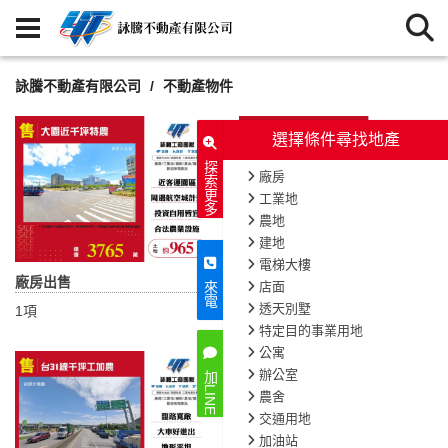
詠騰不動產有限公司
不動產物件
選擇條件尋找地產
探索更多
廠房
工業地
農地
建地
電梯大樓
廠房出售
工業地出售
店面
來電
透天別墅
1項
2項
特定目的事業用地
公寓
辦公室
加LINE
農舍
交通用地
加油站