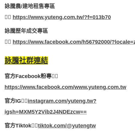
詠騰農/
建地租售專區
👉🏻
https://www.yuteng.com.tw/?f=013b70
詠騰歷年成交專區
👉🏻
https://www.facebook.com/h56792000/?locale
詠騰社群連結
官方Facebook粉專
👉🏻
https://www.facebook.com/www.yuteng.com.tw
官方IG
👉🏻
instagram.com/yuteng.tw?
igsh=MXM5Y2Vib2J4NDEzcw==
官方Tiktok
👉🏻
tiktok.com/@yutengtw