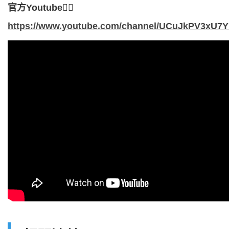
官方Youtube
👉🏻
https://www.youtube.com/channel/UCuJkPV3xU7