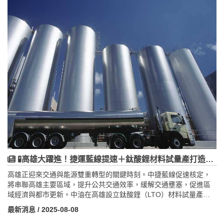
（TOD），整合住宅、商業與公共空間，提升土地使用效益與城市
活力。此外，配合綠能政策，推動綠色交通與智慧運輸系統，減少
環境負擔，提升生活品質。未來雙北捷運路網將覆蓋更多人口密集
區，打造智慧且永續的都市交通環境，進一步提升城市競爭力與市
民幸福感。這一波捷運擴建不僅是交通基礎建設，更是推動都市轉
型與經濟發展的重要引擎，值得投資人與市民密切關注。
🧪高雄大躍進！捷運藍線提速＋鈦酸鋰材料試量產打造智慧綠能城
高雄正迎來交通與能源雙重轉型的關鍵時刻。中捷藍線促速核定，
將串聯高雄主要區域，提升公共交通效率，緩解交通壅塞，促進區
域經濟與都市更新。中油在高雄設立鈦酸鋰（LTO）材料試量產工
場，推動綠能電池材料技術創新，支持電動巴士及大型儲能系統，
最新消息
/ 2025-08-08
助力能源轉型與2050淨零碳排目標。藍線與鈦酸鋰材料雙重推動，