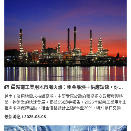
來的市容與安全問題，也帶動約500個就業機會，並每年創造約84億
元經濟產值。未來，隨著廠房升級與智慧園區發展，土城與新莊工
業區將吸引更多新興產業與科技企業進駐，促進產業多元化及區域
經濟成長。政府與業者需協力完善交通及停車配套，平衡居民生活
品質與產業發展需求。整體而言，土城、新莊老舊廠房都更案將成
為推動新北產業轉型、提升城市競爭力與宜居性的關鍵動力。
🏭越南工業用地市場火熱：租金暴漲＋供應短缺，你該怎麼布局？
越南工業用地需求持續高漲，主要受惠於政府積極招商政策與製造
業、物流業的快速發展。根據SSI證券報告，2025年越南工業用地出
租需求將保持強勁，租金價格預計上漲8%至20%，特別是在交通便
利及基礎設施完善的工業區。隨著工業區入駐率接近飽和，供應短
最新消息
/ 2025-08-08
缺問題日益嚴重，進一步推升租金水準。專家指出，投資者應聚焦
於高潛力區域，並結合政府政策及區域發展規劃靈活調整投資布