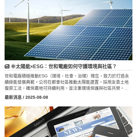
🌞太陽能×ESG：世和電廠如何守護環境與社區？
世和電廠積極推動ESG（環境、社會、治理）理念，致力於打造永
續綠能發展典範。公司在都會社區推動太陽能建置，採用友善土地
復原工法，確保農地可持續利用，並注重環境保護與社區共榮。透
過高效率太陽能技術與智慧監控系統，提升光電系統效能，同時減
最新消息
/ 2025-08-08
少碳排放。世和電廠強調企業社會責任，積極配合政府政策，推動
綠色能源轉型。未來將持續擴大綠能建設規模，深化技術創新，並
強化社區互動，為台灣乃至全球綠能永續發展樹立典範，創造環境
與經濟雙重價值。