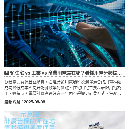
商競爭壓力下，透過多角化經營與技術創新，提升品牌價值與市場
份額。企業也積極培育人才，推動內部培訓與地方合作，帶動在地
就業與經濟活絡。新廠的落成將成為宏大轉型升級的關鍵里程碑，
為公司營運注入強心針，助力未來市場拓展及長期穩健成長。
🔌住宅 vs 工業 vs 商業用電差在哪？看懂用電分類提升節能效率
隨著電力資源日益珍貴，合理分類用電場所及選擇適合的用電種類
成為降低成本與提升能源效率的關鍵。住宅用電主要以表燈用電為
主，選擇時間電價計費者需注意一年內不得變更計費方式。生產性
質用電場所依契約容量分為低壓及高壓電力供應，容量越大需申請
最新消息
/ 2025-08-08
更高電壓等級。非生產性用電場所如學校、醫院與各種營利事業，
依用電設備容量及需求也有不同電壓與計費標準。合理規劃用電種
類與契約容量不僅有助於節省電費，還能提升用電效率與企業競爭
力。此外，電壓升級申請、設備改造與智能用電設備的運用，都是
現代用電管理的重要環節。隨著智慧電網技術的發展，用電分類將