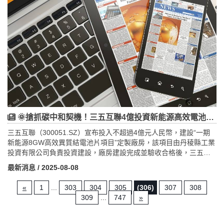
🌞搶抓碳中和契機！三五互聯4億投資新能源高效電池片，推動產業升級新里程
三五互聯（300051.SZ）宣布投入不超過4億元人民幣，建設“一期
新能源8GW高效異質結電池片項目”定製廠房，該項目由丹稜縣工業
投資有限公司負責投資建設，廠房建設完成並驗收合格後，三五互
聯將以租賃方式使用，租期15年，自第4年開始支付租金。該計畫標
最新消息
/ 2025-08-08
誌著三五互聯在新能源領域的堅定布局，旨在提升高效異質結電池
片的產能與技術實力，進一步鞏固其在光伏產業鏈中的競爭地位。
«
1
...
303
304
305
(306)
307
308
項目採用高效異質結技術，具備低溫製程、光電轉換效率高、產品
309
...
747
»
壽命長等優勢，有助於提升整體發電效能。公司同時制定了嚴密的
財務規劃與風險保障措施，包括由天津通訊提供連帶責任擔保，確
保項目穩定推進。隨著全球碳中和趨勢與光伏市場需求不斷增長，