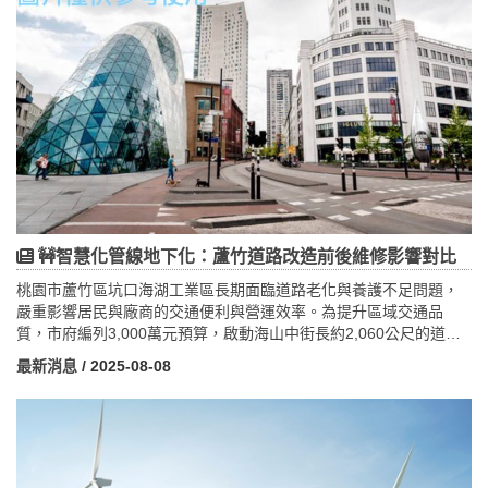
更加細緻與彈性，企業與家庭應持續關注政策與技術動態，靈活調
整用電策略，達成節能降耗與可持續發展目標。
🚧智慧化管線地下化：蘆竹道路改造前後維修影響對比
桃園市蘆竹區坑口海湖工業區長期面臨道路老化與養護不足問題，
嚴重影響居民與廠商的交通便利與營運效率。為提升區域交通品
質，市府編列3,000萬元預算，啟動海山中街長約2,060公尺的道路
改善工程，重點包括高標準瀝青鋪設與混凝土路面設計，特別針對
最新消息
/ 2025-08-08
重車頻繁通行的路段強化耐重性。工程同時推動管線地下化，減少
維修孔蓋數量，提升安全性與美觀。此項目不僅改善交通流暢度，
也有效延長道路壽命，降低維護成本。未來，配合智慧交通管理與
綠色公共空間規劃，蘆竹區將朝向宜居宜業、智慧綠能社區邁進，
帶動地方經濟活絡與生活品質提升，展現市府對基礎建設與環境永
續的重視。