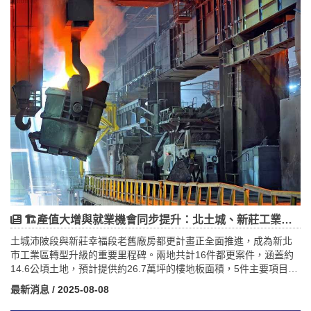
功能，提升產品良率與生產效率，降低成本。國巨持續拓展高階
MLCC及電阻產品線，配合全球被動元件市場成長趨勢，強化技術差
異化與競爭優勢。整體擴產計畫將提升國巨全球市場地位，促進營
收與獲利增長，為股東創造長期價值。
🏗️產值大增與就業機會同步提升：北土城、新莊工業區翻轉計畫！
土城沛陂段與新莊幸福段老舊廠房都更計畫正全面推進，成為新北
市工業區轉型升級的重要里程碑。兩地共計16件都更案件，涵蓋約
14.6公頃土地，預計提供約26.7萬坪的樓地板面積，5件主要項目已
進入施工或完工階段。透過協議合建與自行興建方式，這些老廠房
最新消息
/ 2025-08-08
將更新為現代化高樓層廠房，配備寬敞人行道、綠帶及開放空間，
提升產能與工作環境品質。都更不僅改善狹小人行道及低矮廠房帶