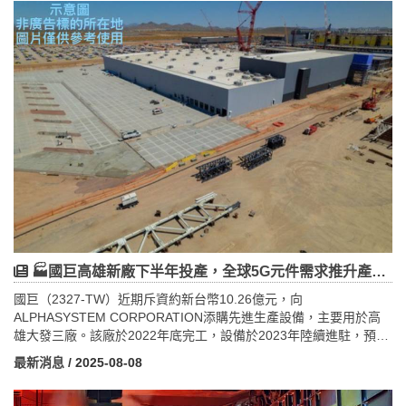
不僅提升高雄交通便利性和產業競爭力，也吸引投資與人才聚集，
促進智慧城市與綠色經濟發展。專家建議投資人關注捷運沿線房地
產與綠能產業鏈相關企業，掌握政策紅利與市場機會。未來，高雄
將成為智慧綠能城市典範，實現經濟繁榮與環境永續的雙贏，為台
灣邁向低碳經濟新紀元奠定堅實基礎。
🏭國巨高雄新廠下半年投產，全球5G元件需求推升產能大幅成長！
國巨（2327-TW）近期斥資約新台幣10.26億元，向
ALPHASYSTEM CORPORATION添購先進生產設備，主要用於高
雄大發三廠。該廠於2022年底完工，設備於2023年陸續進駐，預計
2024年下半年正式量產，整體MLCC產能將提升約10%。此次擴產
最新消息
/ 2025-08-08
聚焦5G通信、車用及工業規格等高階產品，彰顯國巨積極應對市場
需求升級與產業變革的決心。新增設備具備高度自動化與智慧監控