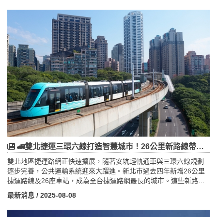
置AFC儲能案場，提升電網穩定性並優化再生能源併網效率。這種
雙重業務結構，不僅提供穩定現金流，也創造長期高成長潛力。全
球淨零碳排政策推動與國內再生能源目標，為儲能產業帶來龐大商
機。和潤憑藉品牌信任、低資金成本及大數據風控，具備強大市場
競爭優勢。未來透過佈局新能源車及儲能雙主題投資，和潤企業有
望成為台灣乃至亞洲交通與能源融合的領導者，創造防禦與成長兼
具的企業價值。
🚄雙北捷運三環六線打造智慧城市！26公里新路線帶動房市、商機雙重狂飆
雙北地區捷運路網正快速擴展，隨著安坑輕軌通車與三環六線規劃
逐步完善，公共運輸系統迎來大躍進。新北市過去四年新增26公里
捷運路線及26座車站，成為全台捷運路網最長的城市。這些新路線
不僅縮短市民通勤時間，也促進捷運沿線區域的經濟與房地產發
最新消息
/ 2025-08-08
展。特別是信義線東延段、三鶯線與新北五泰輕軌等重要路線，帶
動商業活動與居民生活便利性提升。政府積極推動交通導向開發