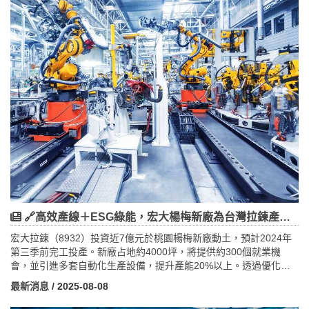
局。此外，ESG與綠色建築的趨勢成為吸引國際企業的重要因素，
投資符合環保標準的工業用地將更具競爭力。面對激烈的市場競
爭，企業與投資人需提前布局，強化合作，提升用地效率，以把握
越南工業用地市場的長期發展機遇。
🔗高效產線＋ESG綠能，宏大楊梅新廠為台灣拉鍊產業注入強心針
宏大拉鍊（8932）投資近7億元於桃園楊梅新廠動土，預計2024年
第三季前完工投產。新廠占地約4000坪，將提供約300個就業機
會，並引進多套自動化生產設備，提升產能20%以上。透過優化生
產流程與新產品開發，宏大預計毛利率提升約5%，有效增強競爭
最新消息
/ 2025-08-08
力。新廠設計強調ESG理念，採用環保建材、節能設施及廢水廢氣
治理系統，推動永續經營。宏大在面對國際大廠YKK與中國新興廠