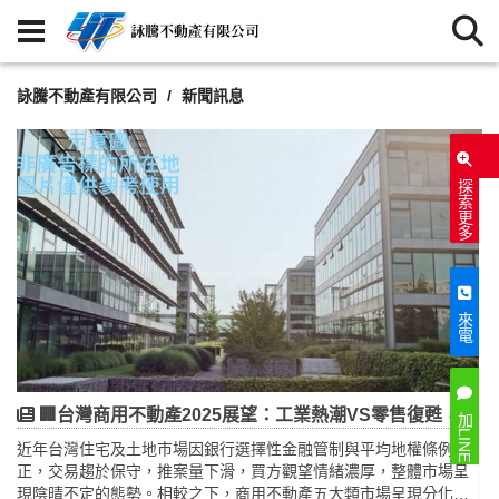
詠騰不動產有限公司
新聞訊息
探索更多
來電
🏢台灣商用不動產2025展望：工業熱潮VS零售復甦，投資人必知的真相
加LINE
近年台灣住宅及土地市場因銀行選擇性金融管制與平均地權條例修
正，交易趨於保守，推案量下滑，買方觀望情緒濃厚，整體市場呈
現陰晴不定的態勢。相較之下，商用不動產五大類市場呈現分化走