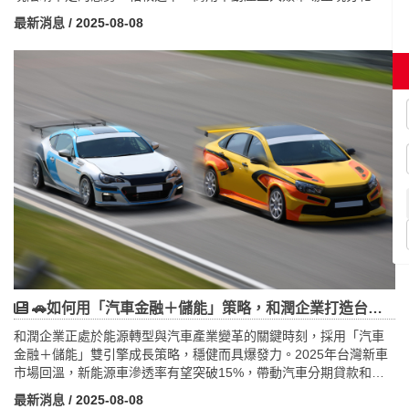
勢。商辦市場因供給稀缺，價格持續攀升，且商圈外溢至新北、桃
最新消息
/ 2025-08-08
園及中部新興區域。廠辦市場則受益於電子與傳產企業擴張，交易
活絡且持續成長。工業廠房交易量居冠，2022年高達702億元，雖
價格短期因熱潮上揚，長期預期將回歸理性。零售店面隨疫情解封
逐步復甦，餐飲與醫美業態表現亮眼。旅館市場解封帶來轉型與投
資雙重機會，吸引法人與建設公司積極布局。整體而言，2025年商
用不動產市場機遇與風險並存，投資人應聚焦供給稀缺、需求強勁
的商辦與工業類資產，兼顧政策變化及經濟週期，謹慎布局，以把
握未來成長動能。
🚗如何用「汽車金融＋儲能」策略，和潤企業打造台灣最強成長故事？
和潤企業正處於能源轉型與汽車產業變革的關鍵時刻，採用「汽車
金融＋儲能」雙引擎成長策略，穩健而具爆發力。2025年台灣新車
市場回溫，新能源車滲透率有望突破15%，帶動汽車分期貸款和保
險業務成長。同時，和潤電能積極布局儲能市場，已於宜蘭冬山建
最新消息
/ 2025-08-08