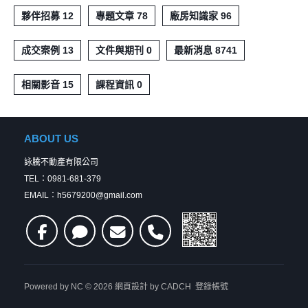
三五互聯的此項投資不僅回應市場趨勢，也為未來擴大產能和技術
夥伴招募 12
專題文章 78
廠房知識家 96
升級奠定基礎。未來，公司將持續強化技術創新與成本控制，積極
拓展市場，力爭在新能源產業中保持領先地位。
成交案例 13
文件與期刊 0
最新消息 8741
相關影音 15
課程資訊 0
ABOUT US
詠騰不動產有限公司
TEL：0981-681-379
EMAIL：h5679200@gmail.com
Powered by
NC
© 2026
網頁設計
by CADCH
登錄帳號