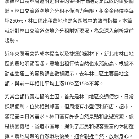
掌握林口農地周遭附近租金的金額行情絕對是成敗的重要關
鍵。林口交流道空地旁分租不僅潛力無限，租金金額價格每
坪250元，林口區出租農地也是各區域中的熱門指標。本篇
就針對林口交流道空地旁分租附近現況，為您深入剖析當前
趨勢。
近年來隨著營造成本提高以及捷運的題材下，新北市林口地
區的農地明顯看漲，農地出租行情自然也水漲船高。根據不
動產營運士的實務調查數據顯示，去年林口區主要農地金
額，與前一年相比平均上漲10%至15%不等。
究其金額持續走揚的主因，首先是林口地區交通便捷，日常
採購便利，位於相對郊區，但周邊有小型便利商店、超市，
滿足基本日常需求。林口區有許多自然景點和旅遊資源，像
是桃園機場、省道市區等，提供了居民和遊客豐富的休閒選
擇。農地周邊的自然環境優美，適合親近自然、放鬆身心。