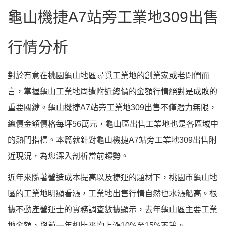
龜山機捷A7站旁工業地309出售
行情分析
對於有意在桃園龜山地區尋覓工業地的創業家或老闆們而
言，掌握龜山工業地周遭附近總價的金額行情絕對是成敗的
重要關鍵。龜山機捷A7站旁工業地309出售不僅潛力無限，
總價金額價格每坪56萬元，龜山區出售工業地也是各區域中
的熱門指標。本篇就針對龜山機捷A7站旁工業地309出售附
近現況，為您深入剖析當前趨勢。
近年來隨著營造成本提高以及捷運的題材下，桃園市龜山地
區的工業地明顯看漲，工業地出售行情自然也水漲船高。根
據不動產營運士的實務調查數據顯示，去年龜山區主要工業
地金額，與前一年相比平均上漲10%至15%不等。