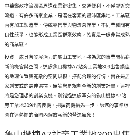
中華郵政物流園區周遭產業鏈密集，交通便利，不僅鄰近交
流道，有許多商家企業，是潛在客源的豐沛匯集地。
工業區
內有加工製造業、傳統零售業與物流倉儲業，不同業種間有
良性競爭，也能形成工業區群聚效應，確實是一處非常成熟
的商業區。
投資一處具有發展潛力的龜山工業地，將為您的事業開拓嶄
新的機會與空間。這處龜山機捷A7站旁工業地309出售絕佳
的地理位置與寬敞的空間規模，搭配合理的行情，實在是居
家創業或的最佳選擇。無論您是規劃全新的創業計畫，這裡
將是您理想的創業良機。別錯過這處罕有的龜山機捷A7站
旁工業地309出售良機，把握商機搶先一步，讓您的事業版
圖在這熱鬧的商圈內綻放嶄新的營運氣象！
龜山機捷A7站旁工業地309出售