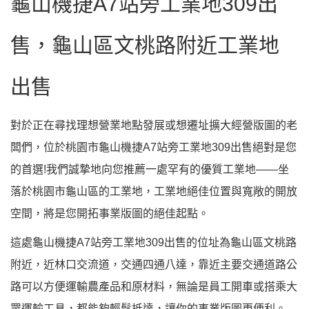
龜山機捷A7站旁工業地309出
售，龜山區文桃路附近工業地
出售
對於正在尋找理想營業地點發展或想遷址擴大經營版圖的老
闆們，位於桃園市龜山機捷A7站旁工業地309出售絕對是您
的首選!我們誠摯地向您推薦一處罕有的優質工業地——坐
落於桃園市龜山區的工業地，工業地絕佳位置與寬敞的開放
空間，將是您開拓事業版圖的絕佳起點。
這處龜山機捷A7站旁工業地309出售的位址為龜山區文桃路
附近，近林口交流道，交通四通八達，靠近主要交通道路公
路可以方便運輸農產品和原材料，無論是員工開車或搭乘大
眾運輸工具，都能夠輕鬆抵達，讓你的事業版圖更便利。