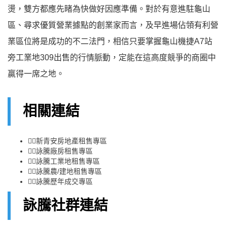
燙，雙方都應先睹為快做好因應準備。對於有意進駐龜山
區、尋求優質營業據點的創業家而言，及早進場佔領有利營
業區位將是成功的不二法門，相信只要掌握龜山機捷A7站
旁工業地309出售的行情脈動，定能在這高度競爭的商圈中
贏得一席之地。
相關連結
👉🏻
新青安房地產租售專區
👉🏻
詠騰廠房租售專區
👉🏻
詠騰工業地租售專區
👉🏻
詠騰農/建地租售專區
👉🏻
詠騰歷年成交專區
詠騰社群連結