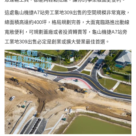
這處龜山機捷A7站旁工業地309出售的空間規模非常寬敞，
總面積高達約400坪，格局規劃完善，大面寬臨路進出動線
寬敞便利，可規劃蓋廠或者投資轉賣等，龜山機捷A7站旁
工業地309出售必定是創業或擴大營業最佳首選。