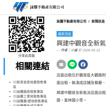
詠騰不動產有限公司
新聞訊息
最新消息
興建中觀音全新氣
作者：
小編
於 2026-05-15
分享此頁面
相關連結
店面出租位於觀音區大觀路附
👉🏻
新青安房地產租售專
面出租，裝潢成店鋪及餐廳、
區
👉🏻
詠騰廠房租售專區
興建中觀音全新氣派店面出租
👉🏻
詠騰工業地租售專區
園，富林國小等。
👉🏻
詠騰農/建地租售專區
👉🏻
詠騰歷年成交專區