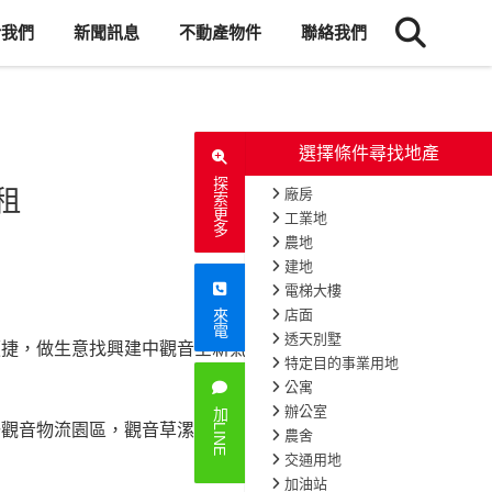
於我們
新聞訊息
不動產物件
聯絡我們
探索更多
租
來電
便捷，做生意找興建中觀音全新氣派店
135
次閱讀
加LINE
聯觀音物流園區，觀音草漯沙丘，水之丘主題公