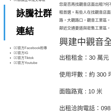
您是否再找觀音店面出租?何
詠騰社群
租首選。有些人在找觀音店面
路，大觀路口，觀音工業區，
鄰近交通要道與密集工業區，
連結
興建中觀音
👉🏻
官方Facebook粉專
👉🏻
官方IG
出租租金：30 萬元
👉🏻
官方Tiktok
👉🏻
官方Youtube
使用坪數：約 300 
面臨路寬 : 10 米
出租洽詢電話：0981