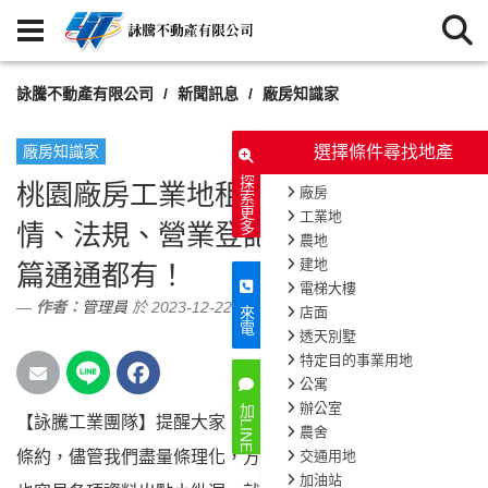
詠騰不動產有限公司
新聞訊息
廠房知識家
廠房知識家
探索更多
桃園廠房工業地租售懶人包｜租金行
情、法規、營業登記、注意事項，一
篇通通都有！
作者：
管理員
於 2023-12-22
來電
加LINE
【詠騰工業團隊】提醒大家，其實看似霧煞煞的各種
3353
次閱讀
條約，儘管我們盡量條理化，方便各位老闆弄懂了，