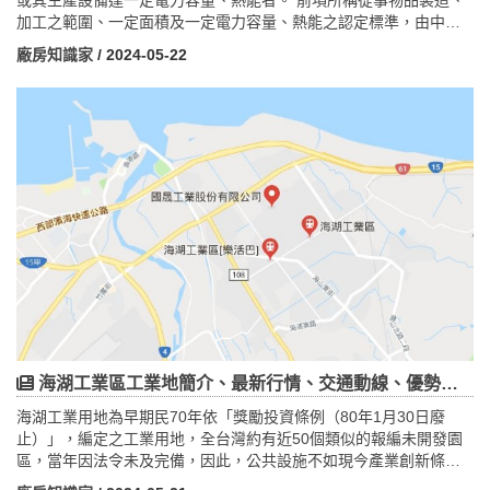
加工之範圍、一定面積及一定電力容量、熱能之認定標準，由中央
主管機關定之。 不符前項標準而有固定場所從事物品製造、加工之
廠房知識家
/ 2024-05-22
業者，仍得依本法申請許可或登記。 經主管機關核准登記後，依本
法管理。建築物用途為工廠，歸屬在建築物類別(C類)，C類又分C1
組別與C2組別，以下跟大家詳細解說，C1工廠與C2工廠差別在哪裡
海湖工業區工業地簡介、最新行情、交通動線、優勢大解析
海湖工業用地為早期民70年依「獎勵投資條例（80年1月30日廢
止）」，編定之工業用地，全台灣約有近50個類似的報編未開發園
區，當年因法令未及完備，因此，公共設施不如現今產業創新條例
開發之產業園區，惟仍屬「合法」可設廠用地，並區內廠商必須依