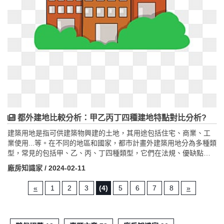
都外建地比較分析：甲乙丙丁四種建地特點對比分析?
建築用地是指可供建築物興建的土地，其用途包括住宅、商業、工
業使用...等。在不同的地區和國家，都市計畫外建築用地分為多種類
型，常見的包括甲、乙、丙、丁四種類型，它們在法規、優缺點及
相關限制上存在著一些差異。甲種建地通常位於城市郊區或者鄉村
廠房知識家
/ 2024-02-11
地區，具有較寬鬆的建築法規，適合興建高檔住宅或別墅等，但可
能面臨較多的周邊環境限制。乙種建地主要分布在農村地區，常用
«
1
2
3
(4)
5
6
7
8
»
於農業生產或鄉村居住用地，法規限制相對較嚴格，但是價格較為
實惠。丙種建地多位於風景優美的地區，適合發展觀光旅遊業或者
休閒度假區，但受到自然環境保護法規的影響，開發難度較大。丁
種建地主要用於工業建設，通常位於工業區或者工業園區，具有較