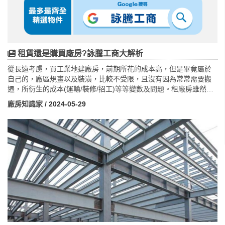
租賃還是購買廠房?詠騰工商大解析
從長遠考慮，買工業地建廠房，前期所花的成本高，但是畢竟屬於
自己的，廠區規畫以及裝潢，比較不受限，且沒有因為常常需要搬
遷，所衍生的成本(運輸/裝修/招工)等等變數及問題。租廠房雖然前
期的成本低，但是每個月要繳租金，而且會面臨租期屆滿，房東漲
廠房知識家
/ 2024-05-29
價的狀況。因為不是自己的廠房，隨時有被迫搬遷的情況。兩者權
衡利弊選擇之下，相對各位企業主可以依造自己的能力，去做最好
的安排以及規劃，以下是詠騰工商團隊的分析以及建議