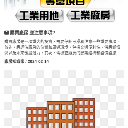
購買廠房 應注意事項?
購買廠房是一項重大的投資，需要仔細考慮和注意一些重要事項。
首先，應評估廠房的位置和周邊環境，包括交通便利性、供應鏈情
況以及未來發展潛力。其次，需檢查廠房的建築結構和設備設施，
確保符合當地建築標準和安全要求，並預估未來維護和更新成本。
廠房知識家
/ 2024-02-14
同時，應評估廠房的土地所有權和土地使用權情況，確保合法性和
清晰性，避免可能的爭議。此外，需了解當地的規劃和用地政策，
以確保廠房符合相關法規和規定。最後，在交易過程中應仔細審閱
合同內容，包括價格、付款條件、保險和風險分擔等細節，並在必
要時尋求專業法律和財務建議，以確保交易順利完成並最大程度地
降低風險。