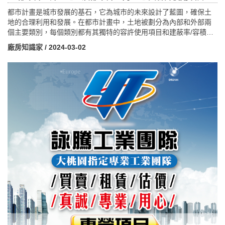
都市計畫是城市發展的基石，它為城市的未來設計了藍圖，確保土
地的合理利用和發展。在都市計畫中，土地被劃分為內部和外部兩
個主要類別，每個類別都有其獨特的容許使用項目和建蔽率/容積率
限制。在都市計畫外的土地上，容許的使用項目和建蔽率通常受到
廠房知識家
/ 2024-03-02
較少限制。商業、工業、農業甚至是居住用地的開發可能會受到相
對寬鬆的規定。然而，這些土地的發展仍需遵循一定的法規和環境
保護原則，以確保城市的永續發展。相比之下，在都市計畫內的土
地上，容許使用項目和建蔽率/容積率受到更嚴格的控制和規範。住
宅區、商業區、工業區和公共設施等不同區域的規劃需要考慮到居
民的生活品質、交通流量、環境影響等諸多因素。因此，建築的高
度、密度和用途通常會根據區域的特性和城市的整體發展方向進行
調整和控制。都市計畫內外土地的使用項目和建蔽率/容積率的設定
旨在平衡城市發展的需求與土地資源的限制，並確保城市的可持續
性和居民的生活品質。本文將探討這些規定的具體細節，以及它們
對城市發展和居民生活的影響。