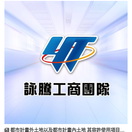
都市計畫外土地以及都市計畫內土地 其容許使用項目、建蔽率/容積率為何?