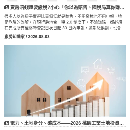
賣房賠錢還要繳稅?小心「你以為賠售、國稅局算你賺」的三大房地合一稅陷阱
很多人以為房子賣得比買價低就是賠售，不用繳稅也不用申報，這
是危險的誤解。在現行房地合一稅 2.0 制度下，不論賺賠，都必須
在完成所有權移轉登記日次日起 30 日內申報，逾期恐挨罰，也會錯
失把虧損拿去抵稅的權益。本文提醒賠售族最容易踩的三大陷阱：
廠房知識家
/ 2026-08-03
一是繼承或受贈的房子，成本以繼承/受贈時的公告現值計算，遠低
於市價，「你以為賠售、國稅局卻算你賺」，短期出售還可能吃
35%、45% 高稅率；二是房地合一賠售雖不課稅，但土地增值稅是
另一套制度，賠錢賣仍可能要繳；三是經核定的交易損失，可在 3
年內抵減其他房地交易所得，形同一張「3 年有效的稅務抵用券」。
文末並整理費用能列與不能列、自住優惠 6 年條件、持有期間併計
等合法節稅重點與出售前檢查清單，協助屋主精準試算、避免多繳
稅。
電力、土地身分、碳成本——2026 桃園工業土地投資完整評估指南