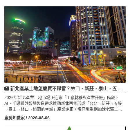
租、不得人頭申貸、不得營業使用、必須實際自住。政府將透過跨
部會資料勾稽查核，違規恐面臨追回補貼、調整貸款條件、取消優
惠等處分。 若無法繼續自住，可選擇出售、提前清償貸款或轉為一
般房貸，避免產生違規風險。
新北產業土地怎麼買不踩雷？林口、新莊、泰山、五股一次看懂
2026年新北產業土地市場正迎來「工廠轉移與產業升級」階段。
AI、半導體與智慧製造需求推動新北西側形成「台北→新莊→五股
→泰山→林口→桃園航空城」產業走廊。塭仔圳重劃加速老舊工廠
外移，土地供給減少，使五股、林口等產業腹地價值提升。林口工
廠房知識家
/ 2026-08-06
一新北國際AI+智慧園區、新北產業園區企業進駐，帶動科技聚落與
廠辦需求；泰山具價格補漲潛力；五股憑藉交流道、台北港與區位