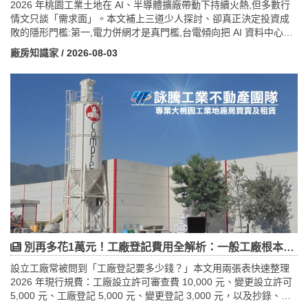
2026 年桃園工業土地在 AI、半導體擴廠帶動下持續火熱,但多數行
情文只談「需求面」。本文補上三道少人探討、卻真正決定投資成
敗的隱形門檻:第一,電力併網才是真門檻,台電傾向把 AI 資料中心引
導至桃園以南或電廠鄰近區,北部電網其實吃緊;第二,土地「身分」差
廠房知識家
/ 2026-08-03
異巨大,合法工業地、特定工廠(特登)與農地違章的風險與價值天差
地別,並受《工輔法》2039 落日條款影響;第三,2026 年碳費開徵與
CBAM 上路,讓屋頂光電面積、綠電可及性成為選地新變數。文末並
附桃園各工業區特色與「升級版選地檢查清單」,協助買方避開陷
阱、鎖定長期價值。
別再多花1萬元！工廠登記費用全解析：一般工廠根本不用付「設立許可」費
設立工廠常被問到「工廠登記要多少錢？」本文用兩張表快速整理
2026 年現行規費：工廠設立許可審查費 10,000 元、變更設立許可
5,000 元、工廠登記 5,000 元、變更登記 3,000 元，以及抄錄、中