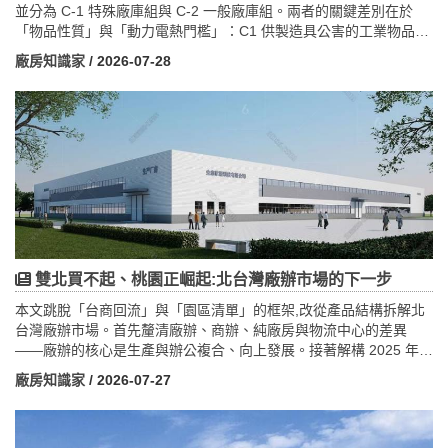
並分為 C-1 特殊廠庫組與 C-2 一般廠庫組。兩者的關鍵差別在於
「物品性質」與「動力電熱門檻」：C1 供製造具公害的工業物品，
且作業廠房動力超過 15 匹馬力或電熱超過 60 千瓦；C2 供製造一
廠房知識家
/ 2026-07-28
般物品，動力未超過 15 匹馬力且電熱未超過 60 千瓦。簡言之，動
力大、有公害屬 C1，動力小、一般物品屬 C2。
雙北買不起、桃園正崛起:北台灣廠辦市場的下一步
本文跳脫「台商回流」與「園區清單」的框架,改從產品結構拆解北
台灣廠辦市場。首先釐清廠辦、商辦、純廠房與物流中心的差異
——廠辦的核心是生產與辦公複合、向上發展。接著解構 2025 年買
盤:工業地產交易破千億、占商用不動產逾五成,廠房達 623 億居冠,
廠房知識家
/ 2026-07-27
科技業與半導體為最大買方,且以自用需求主導,投資型偏觀望,反而是
自用企業相對有利的進場時機。供給面則呈現都會素地稀缺、產品
向多層分層廠辦發展,桃園以園區、重劃區與航空城扮演新供給水庫,