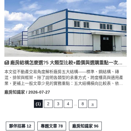
連五年居工業地產交易冠軍(2025 約 453 億)。文末並整理選址規
格、投資稅務法規六大檢查與 2026 兩極化展望,提醒市場已進入
「選對聚落、產品與規格」的分眾行情。
廠房結構怎麼選?5 大類型比較+鑑價與選購重點一次看懂
本文從不動產交易角度解析廠房五大結構——標準、鋼結構、磚
混、排架與框架。除了說明各類型的承重方式、跨度樓高與適用產
業，更補上一般文章少見的實務重點：五大結構橫向比較表、依
「是否需大跨度、天車、多層」的選購決策邏輯，以及交易前必查
廠房知識家
/ 2026-07-27
的結構清單。文章特別提醒，結構型式會直接影響設備安裝、工廠
登記合法性與銀行鑑價成數，鐵皮、加強磚造的鑑價通常較保守，
(1)
2
3
4
...
8
»
RC 與鋼構較有利。企業選廠房不該只看坪數與價格，而應把結構視
為未來十年生產彈性的關鍵，先確認製程需求再對照合適結構，才
能兼顧營運效率與資產保值。
夥伴招募 12
專題文章 78
廠房知識家 96