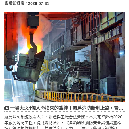
英文證明、查閱、影印等登記資料申請費用，收費依《工廠管理輔
廠房知識家
/ 2026-07-31
導法》第 37 條及《規費法》訂定。文章特別釐清一個常見誤解——
台灣工廠採「一次登記制」，一般工廠只要達登記規模即可直接辦
工廠登記（5,000 元），不必先花 10,000 元辦設立許可；只有飼
料、化粧品色素、藥物等依法須先經許可的特定業別才需要。文中
也說明應辦登記門檻（特定業 50㎡／2.25 瓩、一般工廠 150㎡／75
瓩）、未達門檻的免辦登記工廠、可免收規費的情形，以及規費之
外的消防、環保、建築師簽證等隱藏設廠成本，協助企業快速掌握
申請成本、降低退件風險。
一場大火4條人命換來的鐵律！廠房消防新制上路，管理權人沒做這件事最高罰1000萬、關7年
廠房消防系統攸關人命、財產與工廠合法營運。本文完整解析2026
年廠房消防工程，從《消防法》、《各類場所消防安全設備設置標
準》等法規依據談起，並依法定四大類——滅火、警報、避難逃生