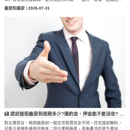
與消防搶救必要設備——逐一說明配置重點。文章釐清工廠常見的
廠房知識家
/ 2026-07-31
「高度、中度、低度危險工作場所」分級如何決定設備門檻，也區
分了容易被混淆的「消防設備」與「建築防火區劃」。特別聚焦
2023年屏東明揚大火後、2024年11月修正公布的《消防法》「明揚
條款」：管理權人火災時須提供搶救資訊並派員到場，未落實最高
可罰1000萬元、致人於死最高判7年。此外整理消防工程從設計、查
驗到定期檢修申報的完整流程，以及儲能系統、潔淨區、智慧消防
等2026趨勢，並附設廠與購廠檢核清單，協助企業兼顧安全、合法
與永續經營。
提前退租廠房到底賠多少?違約金、押金能不能沒收? 企業租廠避雷全攻略
對企業而言，租用廠房和一般住宅租賃完全不同。住宅提前解約，
可能只是損失幾個月租金；但企業租廠房，背後牽涉的是生產設