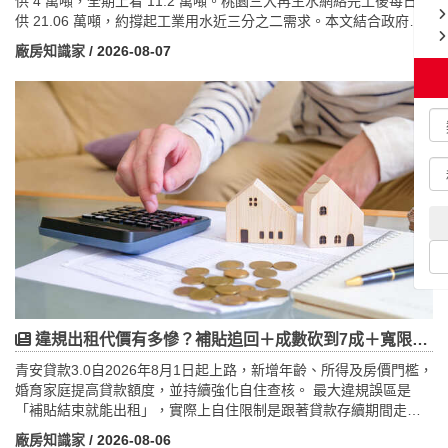
供 4 萬噸，全期上看 11.2 萬噸。桃園三大再生水網絡完工後每日可
供 21.06 萬噸，約撐起工業用水近三分之二需求。本文結合政府公
開數據與法規，指出關鍵轉折：2023 年修法後，全國一定規模開發
廠房知識家
/ 2026-08-07
案都須使用再生水，等於從「選項」變「義務」；並拆解水利署成
本結構，破解「再生水較貴」迷思。更從工商不動產切入，提出少
人談的觀點——29.92 公里專管覆蓋到哪，工業地的供水保障與價值
就到哪，讓「再生水管線」成為桃園設廠選址與土地估值的新變
數。
違規出租代價有多慘？補貼追回＋成數砍到7成＋寬限期立刻取消
青安貸款3.0自2026年8月1日起上路，新增年齡、所得及房價門檻，
婚育家庭提高貸款額度，並持續強化自住查核。 最大違規誤區是
「補貼結束就能出租」，實際上自住限制是跟著貸款存續期間走，
貸款未清償前出租仍可能違規。申貸人須注意四大紅線：不得出
廠房知識家
/ 2026-08-06