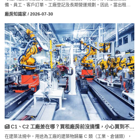
備、員工、客戶訂單、工廠登記及長期營運規劃。因此，當出租人
要求提前收回廠房、或企業因經營調整需要提前退租時，真正要考
廠房知識家
/ 2026-07-30
慮的，往往不只是「違約金多少」，而是企業能不能承受營運中斷
的整體成本。本文以 2026 年最新實務與法律觀點，完整解析廠房租
約提前終止的常見情況、違約金與押金怎麼算、對企業的五大衝
擊，以及一個最多人忽略、卻對廠房最致命的重點——買賣不破租
賃的公證例外。
C1、C2 工廠差在哪？買租廠房前沒搞懂，小心買到不能用的廠！
在建築法規中，用途為工廠的建築物歸屬 C 類（工業、倉儲類），