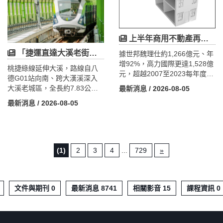
業進駐、交通建設完善，大
地，已納入桃竹苗大矽谷計
園、青埔、觀音、蘆竹等區域
畫，未來仍須完成二階環評，
將形成新的產業與生活圈。投
預計2029年取得用地，屬中長
資航空城周邊土地仍需注意使
上半年商用不動產再創新高，但這是「自用者市場」，投資客該小心什麼？
期利多。此外，龍潭運動公園
用分區、開發限制及噪音管制
周邊規劃約260戶社會住宅，有
「捷運直達大溪老街」還要等多久？講了近10年，連可行性研究都沒過
據世邦魏理仕約1,266億元、年
等因素，掌握長期人口與產業
助提升居住機能與人口導入。
增92%，高力國際更達1,528億
成長帶來的土地價值變化。
未來住宅、農地與工業地將因
桃捷綠線延伸大溪，路線自八
元，超越2007至2023每年度全
產業布局、土地使用分區及交
德G01站向南、跨大漢溪深入
年。真正的引擎不是「資金
通建設而呈現不同發展趨勢，
大溪老城區，全長約7.83公
最新消息
/ 2026-08-05
潮」，而是AI與半導體供應鏈
投資宜以長期角度審慎評估。
里、設5座高架，總經費約
最新消息
/ 2026-08-05
的「自用獵廠潮」——廠房及
417.44億元，較原本只到埔頂
物流年增最高279%、衝上968
的4.33公里、3站、119億元大
億元，超越去年全年，科學園
幅擴增。但真正決定這條線蓋
區廠房占整體近五成，指標大
不蓋得成的，不是工程，而是
單包括美光買竹科力積電廠
自償率、運量與桃園多線的優
(1)
2
3
4
...
729
»
房、日月光在南科與竹南購五
先順序。由於大溪運量以假日
座廠房。但市場「冰火兩重
觀光為主、通勤基礎弱，加上
天」：廠房搶到缺貨，土地卻
經費三級跳，2026年5月交通部
因央行信用管制連季衰退、建
要求補做運量預測、釐清財務
文件與期刊 0
最新消息 8741
相關影音 15
課程資訊 0
商購地年減近三成。這是一個
與優先順序，計畫仍卡在可行
由產業自用撐起的真實需求市
性、尚未核定。自2017年起跑
場，投資人須分清基本面支撐
至今近十年仍未過第一關，通
與題材炒作，並緊盯AI訂單與