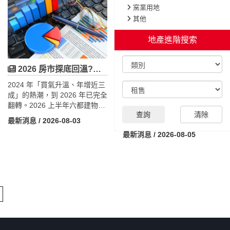
除老廠、原地重建，而非另覓
中型工業電腦廠而言，這是一
窯業用地
土地設廠，反映出台灣工業用
項極具代表性的長期資產布
其他
地日益稀缺下，企業正朝向廠
局。本文將從工業地產角度，
房更新、立體化利用及智慧綠
解析安勤投資策略、自地委建
地產進階搜索
建築發展。隨著AI產業持續擴
與租賃、合建的差異，並結合
產，工業地產也迎來新一波升
台達電原地重建案例，探討工
級契機，不僅帶動老舊廠房重
業用地稀缺下企業由租轉買、
2026 房市探底回溫?六都上半年跌破 10 萬棟,青安 3.0 能救買氣嗎?
建、綠建築及機電工程需求，
建立自有基地的趨勢，以及雙
送審5年慘遭退回！蘆洲157公頃開發被「一座市場」綁架，市長怒批「拖5年」
2024 年「買氣升溫、年增近三
也讓工業地活化、資產升級及
北土地供給不足帶動需求外溢
成」的熱潮，到 2026 年已完全
容積效益成為企業與地主重新
桃園，為工業土地、廠房與地
蘆洲南北側農業區都市計畫是
翻轉。2026 上半年六都建物買
布局的重要方向。
主資產活化帶來的新商機。
新北市近年最大開發案之一，
查詢
清除
賣移轉棟數約 9 萬 7,428 棟、
全案因擬將三重果菜批發市場
最新消息
/ 2026-08-03
年減 2.8%，跌破 10 萬棟、寫
遷入蘆洲，牴觸內政部「原地
最新消息
/ 2026-08-05
下 2017 年以來同期新低，是不
重建」決議，加上地方反彈，
動產市場最艱困的半年之一，
已於2025年11月遭內政部都委
主因是央行第七波信用管制未
會第1089次會議退回，須依都
鬆綁、銀行放款審慎與交屋潮
市計畫法第19條重辦公開展
退場。但 5、6 月連兩月月增，
覽，或撤回原案重啟。本文以
落底訊號浮現。桃園上半年年
較少人談的「脫鉤論」切入：
減 7.1%，6 月卻靠桃園、龜
其實是約3.5公頃市場卡住整片
山、蘆竹的交屋潮月增 35%、
157公頃開發，而跨黨派民代罕
創今年單月最高量。政策面，
見有共識主張讓開發先行。
青安 3.0 已於 8 月 1 日上路，