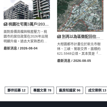
育兒 1,500 萬，利息補貼三年
共停車卻要到 2028 年才到位，
後逐年退場。這些門檻正沿著
形成「停車空窗期」；而 538
「婚育、年齡、總價」三軸把
席相對於機場未來 4,500 萬旅
桃園首購族分成買得起核心、
客量與航空城約 30 萬就業紅
買得起外圍與暫時買不起三種
利，其實只是起步。文章更從
桃園社宅衝3萬戶!2030市府自建近1萬、全市上看1萬5千,達成率已逾8成——居住正義正在加速
人。結合桃園實價數據，剖析
工商不動產切入，剖析 A15 由
青埔、A7、中路藝文、大園、
面對房價高檔與租屋壓力，桃
邊陲小站蛻變為「轉乘經濟
楊梅、觀音新屋六大首購圈的
園市的居住政策在2026年出現
別再以為區徵配回住宅地！大柑園89%是工業地，小地主恐配不到地只能領現金
圈」核心的過程，點出空窗期
區域分流，帶你看懂 2026 桃園
明顯升級。過去大家熟悉的
的接駁商機與周邊店面、產專
大柑園都市計畫位於新北市樹
購屋版圖的重整。
「社會住宅」持續加速興建，
用地的布局價值。
最新消息
/ 2026-08-04
林、三峽、鶯歌交界，面積約
目標往2030年自建1萬戶邁進；
621.5948公頃。其本質是「複
原住民入住保障比例也已正式
合式工業城」——產業用地達
提高。更關鍵的是，桃園多了
最新消息
/ 2026-08-05
553.5公頃、約占89%，目標打
一條全新路線——「可負擔住
造新北最大產業園區，並整頓
宅」，讓年輕與育兒家庭有機
約604家未登記工廠。本文以
會用每坪2字頭「買得起、有產
「抵價地真相」切入：在89%
權」的房子。這篇一次幫你把
產業用地的區段徵收裡，地主
桃園「租」與「買」兩條居住
申請配回的可能是產業地而非
路線的最新進度、資格與影響
夥伴招募 12
專題文章 78
廠房知識家 96
成交案例 13
住宅地，面積會縮水，小地主
說清楚。
甚至可能因權利價值不足而配
不到地、只能領低價現金。此
外，私有地主逾1萬人，恐