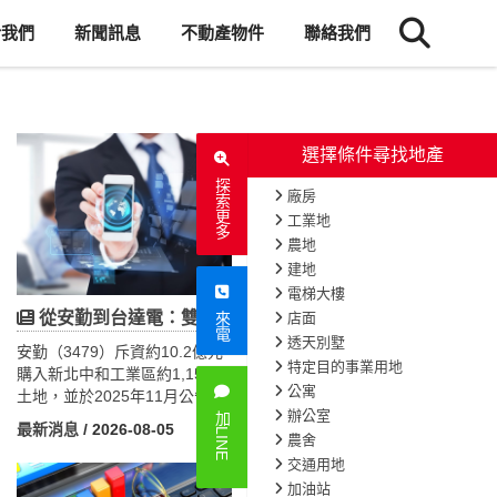
於我們
新聞訊息
不動產物件
聯絡我們
選擇條件尋找地產
探索更多
廠房
工業地
農地
建地
電梯大樓
台達電拆掉「天字第一號」老廠！18億重建案，藏著工業地產3大財富密碼
從安勤到台達電：雙北工業地買不到了？AI時代企業搶地新戰略
店面
來電
透天別墅
台達電（2308）於2026年8月
安勤（3479）斥資約10.2億元
特定目的事業用地
宣布投入約18億元重建桃園龜
購入新北中和工業區約1,158坪
公寓
山桃園一廠，並規劃取得美國
土地，並於2025年11月公告採
辦公室
LEED綠建築認證。相較於今年
「自地委建」方式，由立華營
加LINE
最新消息
/ 2026-08-05
最新消息
/ 2026-08-05
高達700億元的資本支出，這項
造承攬約14.64億元總部工程，
農舍
投資金額不算大，但其代表的
土地與建築總投資約24.8億
交通用地
產業意義深遠。台達電選擇拆
元。對一家年營收約85億元的
加油站