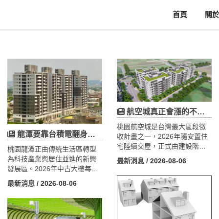
首頁
關
航空城真正會漲的不是住宅！機場旁產業地、大園工業地才是隱藏引擎
桃園航空城是台灣最大區段徵
龍潭要靠台積電翻身？龍科三期104公頃「復活」，但關鍵在這一年
收計畫之一，2026年隨安置住
宅陸續交屋，正式由建設階段
桃園龍潭正由傳統生活區轉型
邁向人口與產業發展階段。安
為科技產業與居住並進的新興
最新消息
/ 2026-08-06
置住宅入住帶動大園居住需
發展區。2026年中古大樓每坪
求，航空城新都心也承接青埔
約25～28萬元、新屋約30～35
最新消息
/ 2026-08-06
外溢效應。然而，航空城真正
萬元，與中壢、平鎮仍有價
的房地產核心不僅是住宅，更
差，具補漲潛力。發展核心在
在於機場周邊產業專用區、物
於「龍科三期擴建」，規劃約
流用地及工業土地發展。隨企
104公頃、提供約45公頃產業用