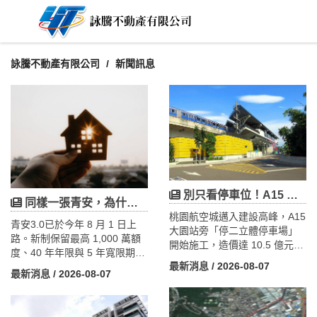
詠騰不動產有限公司
新聞訊息
別只看停車位！A15 大園站正在長出「轉乘經濟圈」，工商不動產的下一個熱點
同樣一張青安，為什麼有人買青埔、有人只能去楊梅？三道門檻揭曉答案
桃園航空城邁入建設高峰，A15
青安3.0已於今年 8 月 1 日上
大園站旁「停二立體停車場」
路。新制保留最高 1,000 萬額
開始施工，造價達 10.5 億元，
度、40 年年限與 5 年寬限期，
是桃園升格後造價最高的路外
最新消息
/ 2026-08-07
新增申貸須未滿 50 歲、本人年
停車場，預計 2028 年 7 月底
最新消息
/ 2026-08-07
所得不得逾 200 萬、購屋總價
完工。本文結合政府公開數據
設上限（桃園上限 2,000
指出關鍵落差：因土地徵收，
萬），並加碼新婚 1,200 萬、
民營出國停車場陸續退場，公