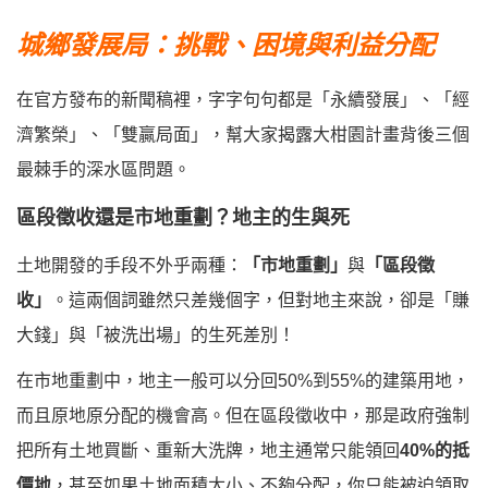
城鄉發展局：挑戰、困境與利益分配
在官方發布的新聞稿裡，字字句句都是「永續發展」、「經
濟繁榮」、「雙贏局面」，幫大家揭露大柑園計畫背後三個
最棘手的深水區問題。
區段徵收還是市地重劃？地主的生與死
土地開發的手段不外乎兩種：
「市地重劃」
與
「區段徵
收」
。這兩個詞雖然只差幾個字，但對地主來說，卻是「賺
大錢」與「被洗出場」的生死差別！
在市地重劃中，地主一般可以分回50%到55%的建築用地，
而且原地原分配的機會高。但在區段徵收中，那是政府強制
把所有土地買斷、重新大洗牌，地主通常只能領回
40%的抵
價地
，甚至如果土地面積太小、不夠分配，你只能被迫領取