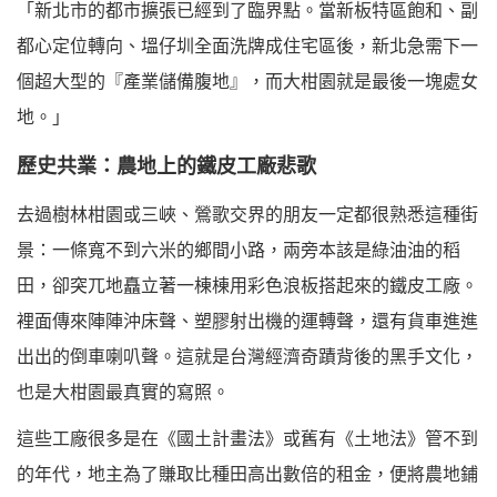
「新北市的都市擴張已經到了臨界點。當新板特區飽和、副
都心定位轉向、塭仔圳全面洗牌成住宅區後，新北急需下一
個超大型的『產業儲備腹地』，而大柑園就是最後一塊處女
地。」
歷史共業：農地上的鐵皮工廠悲歌
去過樹林柑園或三峽、鶯歌交界的朋友一定都很熟悉這種街
景：一條寬不到六米的鄉間小路，兩旁本該是綠油油的稻
田，卻突兀地矗立著一棟棟用彩色浪板搭起來的鐵皮工廠。
裡面傳來陣陣沖床聲、塑膠射出機的運轉聲，還有貨車進進
出出的倒車喇叭聲。這就是台灣經濟奇蹟背後的黑手文化，
也是大柑園最真實的寫照。
這些工廠很多是在《國土計畫法》或舊有《土地法》管不到
的年代，地主為了賺取比種田高出數倍的租金，便將農地鋪