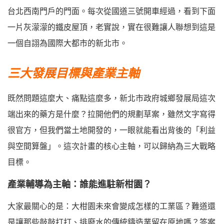
台北西南門戶的門面。每次從國道三號開車經過，看到下面
一片灰濛濛的鐵皮屋頂，老實說，實在很難讓人聯想到這是
一個自詡為國際大都市的新北市。
三大發展目標與產業主軸
既然問題這麼大、痛點這麼多，新北市政府城鄉發展局這次
端出來的藥方是什麼？拉開他們的規劃草案，雖然文字寫得
很官方，但我們當土地開發的，一眼就能看出背後的「利益
與空間算盤」。這次計畫的核心主軸，可以歸納為三大戰略
目標。
產業輔導為主軸：誰能進駐新柑園？
大家最關心的是：大柑園未來會變成怎樣的工業區？難道還
是讓那些敲敲打打、排廢水的傳統鑄造業留在原地嗎？答案