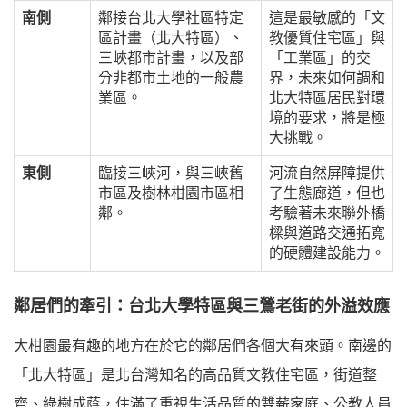
南側
鄰接台北大學社區特定
這是最敏感的「文
區計畫（北大特區）、
教優質住宅區」與
三峽都市計畫，以及部
「工業區」的交
分非都市土地的一般農
界，未來如何調和
業區。
北大特區居民對環
境的要求，將是極
大挑戰。
東側
臨接三峽河，與三峽舊
河流自然屏障提供
市區及樹林柑園市區相
了生態廊道，但也
鄰。
考驗著未來聯外橋
樑與道路交通拓寬
的硬體建設能力。
鄰居們的牽引：台北大學特區與三鶯老街的外溢效應
大柑園最有趣的地方在於它的鄰居們各個大有來頭。南邊的
「北大特區」是北台灣知名的高品質文教住宅區，街道整
齊、綠樹成蔭，住滿了重視生活品質的雙薪家庭、公教人員