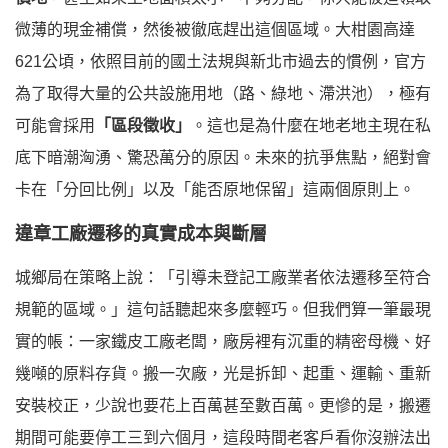
微薄的現金補償，然後被徹底趕出這個區域。大柑園高達
621公頃，依照目前的國土法規與新北市過去的慣例，官方
為了取得大量的公共設施用地（路、綠地、滯洪池），極有
可能會採用
「區段徵收」
。這也是為什麼在地老地主現在私
底下暗潮洶湧、驚恐萬分的原因。未來的抗爭焦點，絕對會
卡在「分回比例」以及「能否原地保留」這兩個原則上。
違章工廠遷移的真實成本與斷層
城鄉局在策略上說：「引導未登記工廠業者依法遷移至符合
規範的區域。」這句話聽起來多麼輕巧。但我們算一筆最現
實的帳：一家鐵皮工廠老闆，廠房裡有沉重的精密母機、好
幾噸的原料存貨。搬一次廠，光是拆卸、起重、運輸、重新
安裝校正，少說也要花上百萬甚至數百萬。更慘的是，搬遷
期間可能要停工三到六個月，這段時間老客戶看你沒辦法出