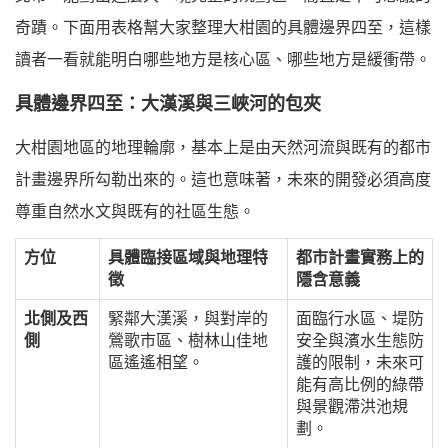
奇蹟。下面用表格幫大家整理大柑園的具體邊界四至，這樣
讀者一看就能明白哪些地方是核心區、哪些地方是緩衝帶。
具體邊界四至：大漢溪與三峽河的包夾
大柑園地區的地理輪廓，基本上是由天然河流與既有的都市
計畫邊界所勾勒出來的。這也意味著，未來的開發必須高度
尊重自然水文與既有的社區生態。
方位
具體臨接區域與地理特
都市計畫實務上的
徵
隱含意義
北側及西
緊鄰大漢溪，與對岸的
面臨行水區、堤防
側
鶯歌市區、樹林山佳地
安全與濱水生態防
區遙遙相望。
護的限制，未來可
能有高比例的綠帶
與景觀滯洪池規
劃。