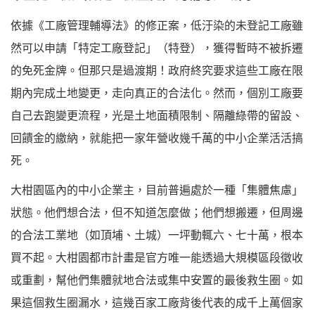
依據《工廠管理輔導法》的修正案，低汙染的未登記工廠雖
然可以申請「特定工廠登記」（特登），獲得暫時不被拆遷
的免死金牌。但那只是過渡期！政府終究要求這些工廠在限
期內完成土地變更，走向真正的合法化。然而，個別工廠要
自己去跑變更流程，光是土地面積限制、隔離綠帶的留設、
回饋金的繳納，就能把一家年營收幾千萬的中小企業活活搞
死。
大柑園區內的中小企業主，目前普遍處於一種「集體焦慮」
狀態。他們想合法，但不知道怎麼做；他們想搬遷，但周邊
的合法工業地（如頂埔、土城）一坪動輒六、七十萬，根本
買不起。大柑園都市計畫是官方唯一能透過大規模區段徵收
或重劃，幫他們集體就地合法或集中安置的最後救生圈。如
果這個救生圈漏水，這幾百家工廠背後代表的成千上萬個家