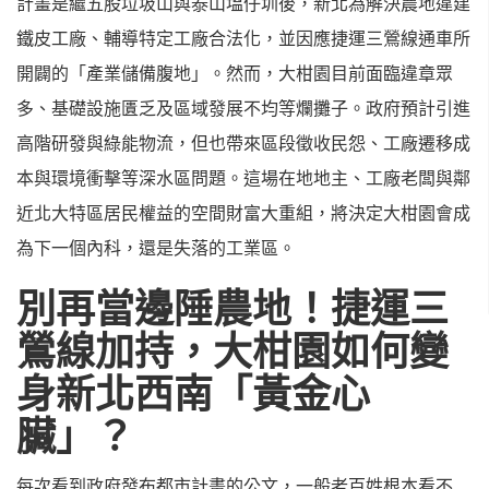
計畫是繼五股垃圾山與泰山塭仔圳後，新北為解決農地違建
鐵皮工廠、輔導特定工廠合法化，並因應捷運三鶯線通車所
開闢的「產業儲備腹地」。然而，大柑園目前面臨違章眾
多、基礎設施匱乏及區域發展不均等爛攤子。政府預計引進
高階研發與綠能物流，但也帶來區段徵收民怨、工廠遷移成
本與環境衝擊等深水區問題。這場在地地主、工廠老闆與鄰
近北大特區居民權益的空間財富大重組，將決定大柑園會成
為下一個內科，還是失落的工業區。
別再當邊陲農地！捷運三
鶯線加持，大柑園如何變
身新北西南「黃金心
臟」？
每次看到政府發布都市計畫的公文，一般老百姓根本看不