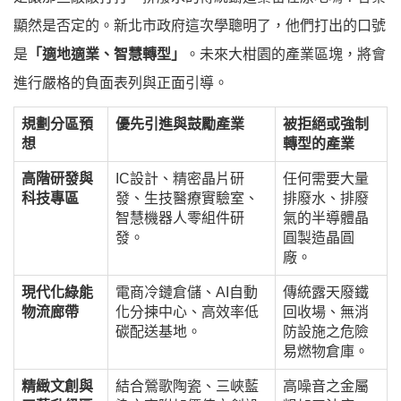
顯然是否定的。新北市政府這次學聰明了，他們打出的口號
是
「適地適業、智慧轉型」
。未來大柑園的產業區塊，將會
進行嚴格的負面表列與正面引導。
規劃分區預
優先引進與鼓勵產業
被拒絕或強制
想
轉型的產業
高階研發與
IC設計、精密晶片研
任何需要大量
科技專區
發、生技醫療實驗室、
排廢水、排廢
智慧機器人零組件研
氣的半導體晶
發。
圓製造晶圓
廠。
現代化綠能
電商冷鏈倉儲、AI自動
傳統露天廢鐵
物流廊帶
化分揀中心、高效率低
回收場、無消
碳配送基地。
防設施之危險
易燃物倉庫。
精緻文創與
結合鶯歌陶瓷、三峽藍
高噪音之金屬