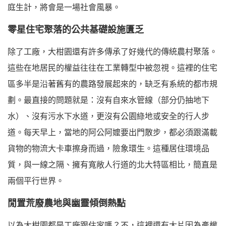
庭生計，將會是一場社會風暴。
零星住宅聚落的公共基礎設施匱乏
除了工廠，大柑園還有許多傳承了好幾代的傳統農村聚落。
這些在地居民的權益往往在工業轉型中被忽視。這裡的住宅
區多半是沿著舊有的農路發展起來的，缺乏有系統的都市規
劃。最直接的問題就是：沒有自來水管線（部分仍抽地下
水）、沒有污水下水道，更沒有公園綠地或安全的行人步
道。每天早上，當地的阿公阿嬤要出門散步，都必須跟滿載
貨物的物流大卡車擦身而過，險象環生。這種居住環境品
質，與一線之隔、擁有寬敞人行道的北大特區相比，簡直是
兩個平行世界。
閒置荒廢農地與幽靈傾倒熱點
以為大柑園都是工廠跟住家嗎？不，這裡還有大片因為產權