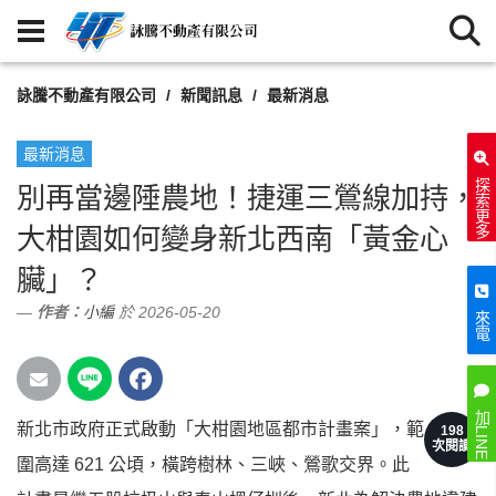
詠騰不動產有限公司
新聞訊息
最新消息
最新消息
探索更多
別再當邊陲農地！捷運三鶯線加持，
大柑園如何變身新北西南「黃金心
臟」？
作者：
小編
於 2026-05-20
來電
加LINE
新北市政府正式啟動「大柑園地區都市計畫案」，範
198
次閱讀
圍高達 621 公頃，橫跨樹林、三峽、鶯歌交界。此