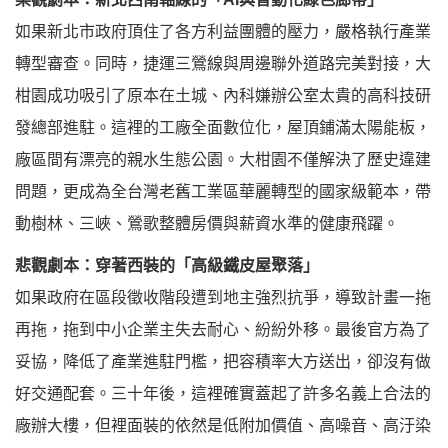
如果新北市政府頂住了各方利益團體的壓力，嚴格執行產業
轉型審查。同時，捷運三鶯線與周邊聯外道路完美對接，大
柑園成功吸引了原本在土城、內科嫌辦公室太貴的高科技研
發總部進駐。這裡的工廠全面數位化，屋頂鋪滿太陽能板，
廠區間有漂亮的親水生態公園。大柑園不僅解決了歷史違建
問題，更成為全台灣老舊工業區華麗轉型的國家級範本，帶
動樹林、三峽、鶯歌整體房價與薪資水準的健康飛躍。
悲觀劇本：穿著西裝的「高級鐵皮屋聚落」
如果政府在區段徵收階段遭到地主強烈抗爭，導致計畫一拖
再拖，拖到中小企業主失去耐心、紛紛外移。最後官方為了
妥協，降低了產業進駐門檻，把容積率大方送出，卻沒有做
好交通配套。三十年後，這裡確實蓋起了許多名義上合法的
廠辦大樓，但裡面裝的依然是低附加價值、高噪音、高汙染