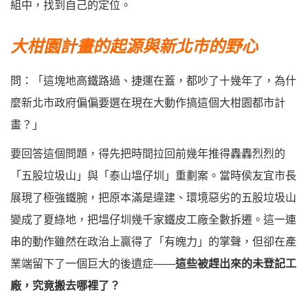
組中，找到自己的定位。
大柑園計畫的起源與新北市的野心
問：「這塊地高鐵路過、捷運在蓋，都吵了十幾年了，為什
麼新北市政府偏偏要選在現在大動作搞這個大柑園都市計
畫？」
要回答這個問題，得先把時間拉回前幾年推得轟轟烈烈的
「五股垃圾山」與「泰山塭仔圳」重劃案。當時侯友宜市長
展現了極強鐵腕，把原本滿是違建、環境惡劣的五股垃圾山
變成了夏綠地，把塭仔圳幾千家鐵皮工廠全數拆遷。這一連
串的動作雖然在政治上贏得了「有魄力」的掌聲，但卻在產
業端留下了一個巨大的後遺症——
這些被趕出來的未登記工
廠，究竟搬去哪裡了？