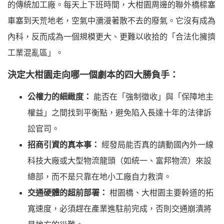
的傳統加工廠。每天上下班時間，大柑園周邊的聯外橋樑塞
車塞到天荒地老，空氣中瀰漫著散不去的廢氣。它沒有成為
內科，反而成為一個規模更大、更難以收拾的「合法化擁擠
工業混亂區」。
決定大柑園走向哪一個劇本的四大勝負手：
公權力的細緻度：
能否在「強制徵收」與「保障地主
權益」之間找到平衡點，避免陷入長達十年的法律訴
訟官司。
招商引資的真本事：
經發局能否真的請動國內外一線
科技大廠或大型物流龍頭（如統一、富邦物流）來設
總部，而不是只靠在地小工廠自力救濟。
交通硬體的超前部署：
柑園橋、大柑園主要幹道的拓
寬速度，必須趕在產業進駐前完成，否則交通崩潰將