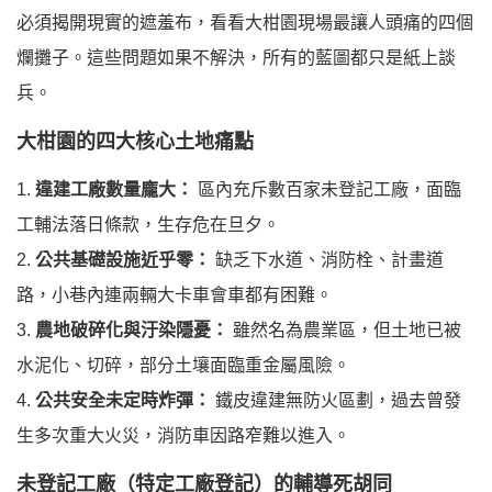
必須揭開現實的遮羞布，看看大柑園現場最讓人頭痛的四個
爛攤子。這些問題如果不解決，所有的藍圖都只是紙上談
兵。
大柑園的四大核心土地痛點
1.
違建工廠數量龐大：
區內充斥數百家未登記工廠，面臨
工輔法落日條款，生存危在旦夕。
2.
公共基礎設施近乎零：
缺乏下水道、消防栓、計畫道
路，小巷內連兩輛大卡車會車都有困難。
3.
農地破碎化與汙染隱憂：
雖然名為農業區，但土地已被
水泥化、切碎，部分土壤面臨重金屬風險。
4.
公共安全未定時炸彈：
鐵皮違建無防火區劃，過去曾發
生多次重大火災，消防車因路窄難以進入。
未登記工廠（特定工廠登記）的輔導死胡同