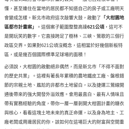
懂，甚至連住在當地的居民都不知道自己的房子或工廠明天
會變成怎樣。新北市政府這次敲響大鼓，啟動了
「大柑園地
區都市計畫案」
。這個案子範圍整整高達
621公頃
，這可不
是開玩笑的數字，它直接跨足了樹林、三峽、鶯歌的三個行
政區交界。如果對621公頃沒概念，這相當於好幾個新板特
區，或是幾百個國際標準足球場的面積！
必須說，大柑園的啟動絕非偶然，而是新北市「不得不面對
的歷史共業」。這裡有著長年累積的農地鐵皮工廠、盤根錯
節的宗親土地、尷尬的非都市土地留白，以及捷運三鶯線開
通後帶來的強大開發外溢效應。會用最直白、最有人情味且
帶有實務經驗的角度，帶你一層一層剝開大柑園計畫的糖衣
與核心，看看這塊土地未來的真正命運，以及身為地主、工
廠老闆或周邊居民的你，該如何在這場巨大的財富與空間重