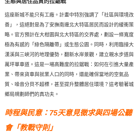
生態與居住品質的拉鋸戰
這座新城不能只有工廠。計畫中特別強調了「社區與環境改
善」，這絕對是為了安撫南邊北大特區居民而設計的緩衝策
略。官方預計在大柑園與北大特區的交界處，劃設一條寬度
極為有感的「綠色隔離帶」或生態公園。同時，利用臨接大
漢溪與三峽河的地理優勢，翻新水岸景觀，建立親水步道與
萬坪單車道。這是一場高難度的拉鋸戰：如何在引進大量產
業、帶來貨車與就業人口的同時，還能確保當地的空氣品
質、噪音分貝不超標，甚至提升整體居住環境？這考驗著城
鄉局規劃師們的真功夫。
時程與民意：75天意見徵求與四場公聽
會「教戰守則」