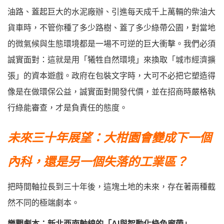
油路、蓋起巨大的水泥廠辦、引進每天成千上萬輛的柴油大
貨車時，不管你種了多少路樹、蓋了多少綠帶公園，對當地
的微氣候與生態環境都是一場不可逆的巨大衝擊。我們必須
誠實面對：這就是用「犧牲自然環境」來換取「城市經濟擴
張」的資本遊戲。政府在包裝文字時，大可不必把它塑造得
像是在做環保公益，誠實面對開發代價，並在招商時嚴格執
行綠能審查，才是負責任的態度。
未來三十年展望：大柑園會變成下一個
內科，還是另一個失落的工業區？
把時間軸拉長到三十年後，這塊土地的未來，存在著兩種截
然不同的極端劇本。
樂觀劇本：新北西南軸線的「AI與智動化綠色廊帶」