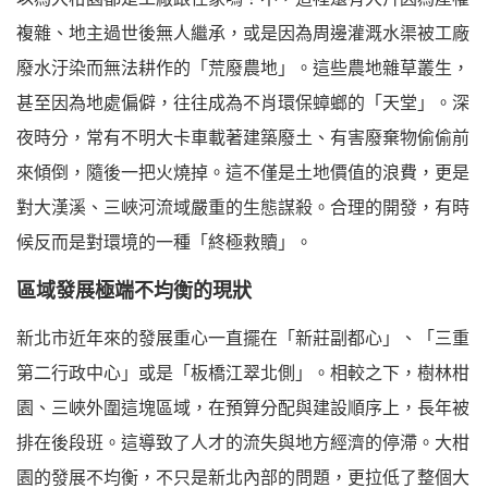
複雜、地主過世後無人繼承，或是因為周邊灌溉水渠被工廠
廢水汙染而無法耕作的「荒廢農地」。這些農地雜草叢生，
甚至因為地處偏僻，往往成為不肖環保蟑螂的「天堂」。深
夜時分，常有不明大卡車載著建築廢土、有害廢棄物偷偷前
來傾倒，隨後一把火燒掉。這不僅是土地價值的浪費，更是
對大漢溪、三峽河流域嚴重的生態謀殺。合理的開發，有時
候反而是對環境的一種「終極救贖」。
區域發展極端不均衡的現狀
新北市近年來的發展重心一直擺在「新莊副都心」、「三重
第二行政中心」或是「板橋江翠北側」。相較之下，樹林柑
園、三峽外圍這塊區域，在預算分配與建設順序上，長年被
排在後段班。這導致了人才的流失與地方經濟的停滯。大柑
園的發展不均衡，不只是新北內部的問題，更拉低了整個大