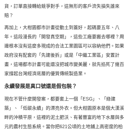
貨，訂單直接轉給競爭對手，這無形的客戶流失損失誰來
賠？
再加上，大柑園都市計畫從動土到蓋好，起碼要五年、八
年。這段漫長的「開發真空期」，這些工廠要搬去哪裡？周
邊根本沒有這麼多現成的合法工業園區可以容納他們。如果
政府沒有配套的「先建後拆」或是「中繼工業區」安置計
畫，這場都市計畫可能還沒把城市變美麗，就先掐死了幾百
家撐起台灣經濟底層的優質傳統製造業。
永續發展是真口號還是假包裝？
現在不管什麼開發案，都要套上一個「ESG」、「綠建
築」、「低碳永續」的漂亮外衣。但大柑園原本是個大漢溪
畔的沖積平原，這裡的泥土肥沃、有著豐富的地下水層與多
元的農村生態系統。當你把621公頃的土地鋪上高密度的柏