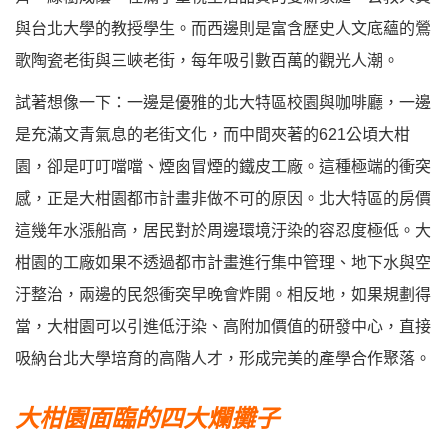
與台北大學的教授學生。而西邊則是富含歷史人文底蘊的鶯
歌陶瓷老街與三峽老街，每年吸引數百萬的觀光人潮。
試著想像一下：一邊是優雅的北大特區校園與咖啡廳，一邊
是充滿文青氣息的老街文化，而中間夾著的621公頃大柑
園，卻是叮叮噹噹、煙囪冒煙的鐵皮工廠。這種極端的衝突
感，正是大柑園都市計畫非做不可的原因。北大特區的房價
這幾年水漲船高，居民對於周邊環境汙染的容忍度極低。大
柑園的工廠如果不透過都市計畫進行集中管理、地下水與空
汙整治，兩邊的民怨衝突早晚會炸開。相反地，如果規劃得
當，大柑園可以引進低汙染、高附加價值的研發中心，直接
吸納台北大學培育的高階人才，形成完美的產學合作聚落。
大柑園面臨的四大爛攤子