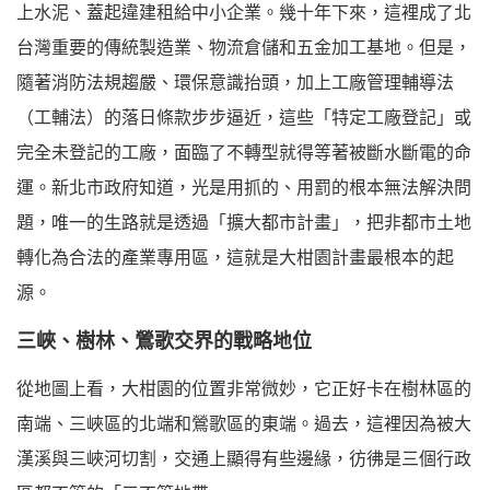
上水泥、蓋起違建租給中小企業。幾十年下來，這裡成了北
台灣重要的傳統製造業、物流倉儲和五金加工基地。但是，
隨著消防法規趨嚴、環保意識抬頭，加上工廠管理輔導法
（工輔法）的落日條款步步逼近，這些「特定工廠登記」或
完全未登記的工廠，面臨了不轉型就得等著被斷水斷電的命
運。新北市政府知道，光是用抓的、用罰的根本無法解決問
題，唯一的生路就是透過「擴大都市計畫」，把非都市土地
轉化為合法的產業專用區，這就是大柑園計畫最根本的起
源。
三峽、樹林、鶯歌交界的戰略地位
從地圖上看，大柑園的位置非常微妙，它正好卡在樹林區的
南端、三峽區的北端和鶯歌區的東端。過去，這裡因為被大
漢溪與三峽河切割，交通上顯得有些邊緣，彷彿是三個行政