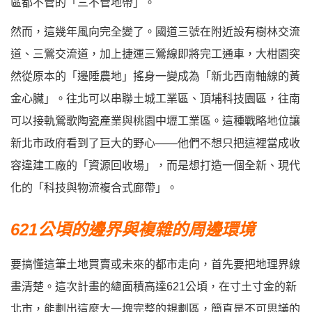
區都不管的「三不管地帶」。
然而，這幾年風向完全變了。國道三號在附近設有樹林交流
道、三鶯交流道，加上捷運三鶯線即將完工通車，大柑園突
然從原本的「邊陲農地」搖身一變成為「新北西南軸線的黃
金心臟」。往北可以串聯土城工業區、頂埔科技園區，往南
可以接軌鶯歌陶瓷產業與桃園中壢工業區。這種戰略地位讓
新北市政府看到了巨大的野心——他們不想只把這裡當成收
容違建工廠的「資源回收場」，而是想打造一個全新、現代
化的「科技與物流複合式廊帶」。
621公頃的邊界與複雜的周邊環境
要搞懂這筆土地買賣或未來的都市走向，首先要把地理界線
畫清楚。這次計畫的總面積高達621公頃，在寸土寸金的新
北市，能劃出這麼大一塊完整的規劃區，簡直是不可思議的