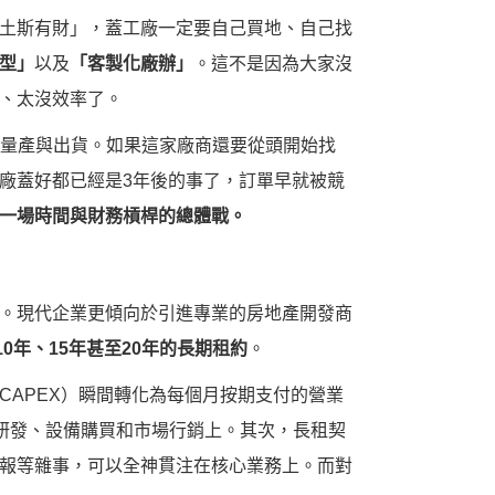
土斯有財」，蓋工廠一定要自己買地、自己找
型」
以及
「客製化廠辦」
。這不是因為大家沒
、太沒效率了。
化量產與出貨。如果這家廠商還要從頭開始找
廠蓋好都已經是3年後的事了，訂單早就被競
一場時間與財務槓桿的總體戰。
。現代企業更傾向於引進專業的房地產開發商
10年、15年甚至20年的長期租約
。
APEX）瞬間轉化為每個月按期支付的營業
入到研發、設備購買和市場行銷上。其次，長租契
報等雜事，可以全神貫注在核心業務上。而對