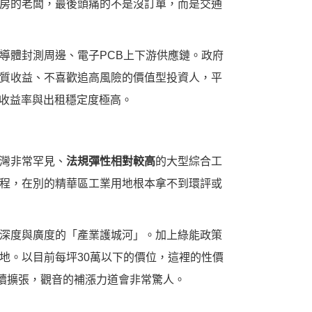
房的老闆，最後頭痛的不是沒訂單，而是交通
導體封測周邊、電子PCB上下游供應鏈。政府
質收益、不喜歡追高風險的價值型投資人，平
年化收益率與出租穩定度極高。
灣非常罕見、
法規彈性相對較高
的大型綜合工
程，在別的精華區工業用地根本拿不到環評或
深度與廣度的「產業護城河」。加上綠能政策
地。以目前每坪30萬以下的價位，這裡的性價
繼續擴張，觀音的補漲力道會非常驚人。