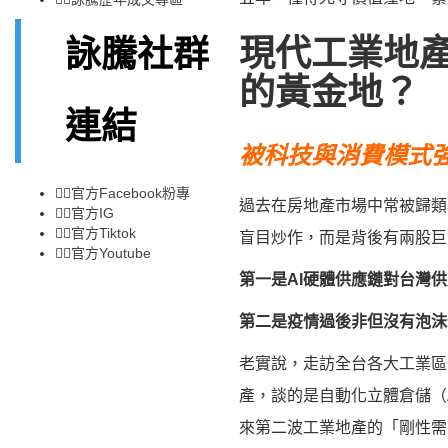
現代工業地產
詠騰社群
的黃金地？
連結
被科技與消費模式
👉🏻
官方Facebook粉專
過去在房地產市場中常被歸類
👉🏻
官方IG
👉🏻
官方Tiktok
盲目炒作，而是背後有兩股巨
👉🏻
官方Youtube
第一是AI硬體供應鏈對台灣
第二是疫情過後非但沒有泡沫
老實說，走訪全台各大工業區
產，談的是自動化立體倉儲（
來第二波工業地產的「剛性需