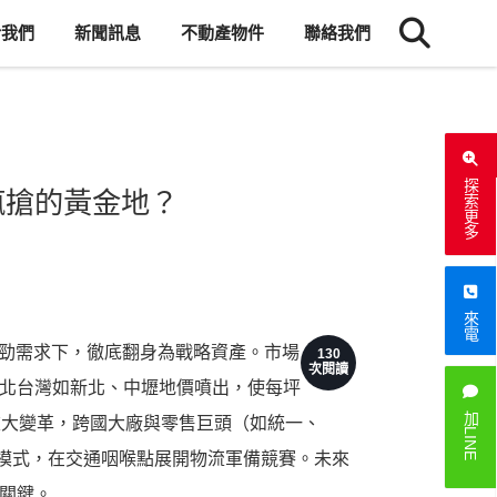
於我們
新聞訊息
不動產物件
聯絡我們
探索更多
瘋搶的黃金地？
來電
強勁需求下，徹底翻身為戰略資產。市場
130
次閱讀
北台灣如新北、中壢地價噴出，使每坪
加LINE
重大變革，跨國大廠與零售巨頭（如統一、
」模式，在交通咽喉點展開物流軍備競賽。未來
關鍵。