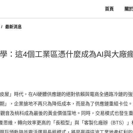
首頁
關
最新消息
學：這4個工業區憑什麼成為AI與大廠
皮屋」時代，在AI硬體供應鏈的絕對依賴與電商全通路冷鏈的
期」，企業搶地不再只為降低成本，而是為了供應鏈重組卡位。
、觀音及桃科成為最後的黃金價值窪地。同時，交易模式也發生
資產思維，轉向效率更高的「長租型」與「客製化廠辦（BTS）
跟巨頭軌跡並靈活運用長租模式，將是贏得這波工業地產紅利的