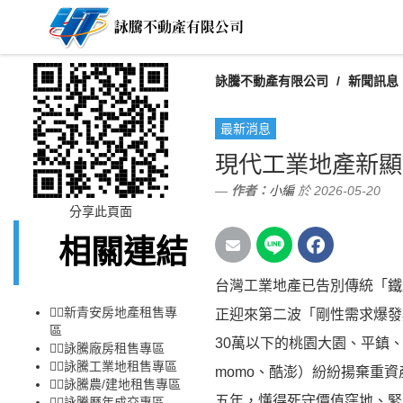
詠騰不動產有限公司
新聞訊息
最新消息
現代工業地產新顯
作者：
小編
於 2026-05-20
分享此頁面
相關連結
台灣工業地產已告別傳統「鐵
👉🏻
新青安房地產租售專
正迎來第二波「剛性需求爆發
區
30萬以下的桃園大園、平鎮
👉🏻
詠騰廠房租售專區
👉🏻
詠騰工業地租售專區
momo、酷澎）紛紛揚棄重
👉🏻
詠騰農/建地租售專區
五年，懂得死守價值窪地、緊
👉🏻
詠騰歷年成交專區