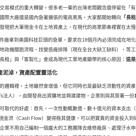
交易模式的重大轉變。很多老一輩的台灣老闆觀念還停留在「有
國際大廠還是國內急著擴張的電商黑馬，大家都開始轉向
「長租
發現把大筆現金卡在土地資產上，在現代的商業節奏裡實在太慢
組件廠拿到美國科技巨頭的急單，要求在18個月內必須完成在地
地政機關跑流程、找營造廠排隊（現在全台大缺工缺料），等工
長租」與「客製化」會成為現代工業地產顯學的核心原因：
這是
資產泥淖，資產配置靈活化
的邏輯裡，土地雖然會增值，但它同時也是最缺乏流動性的資產
ITs法人），由開發商出資購地並興建建物，企業則與其簽署一份
可取代的好處：首先，一次性動輒數億、數十億元的資本支出（C
現金流（Cash Flow）變得極其健康，可以把寶貴的資金投
企業不用自己編制一個龐大的工務團隊去維修廠房、處理汙水申