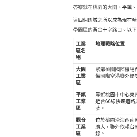
答案就在桃園的大園、平鎮、
這四個區域之所以成為現在精
學園區的黃金十字路口。以下
工業
地理戰略位置
區名
稱
大園
緊鄰桃園國際機場
工業
備國際空港聯外優
區
平鎮
靠近桃園市中心東
工業
近台66線快速道路
區
號。
觀音
位於桃園沿海西南
工業
廣大，聯外依賴台6
區
線。