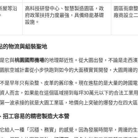
新屋等沿
高科技研發中心、智慧製造園區，政
園區街廓
。
府政策扶持力度最強，具備綠能基礎
廠商設立
設施。
一站的物流與組裝聖地
是它與
桃園國際機場
的地理鄰近性。從大園出發，不論是走西濱
園航空城計畫從小步快跑到如今的大面積實質開發，大園周邊的
不是早年只有染整、皮革的舊印象。現在進駐的是大量的跨國電
資人而言，如果能在這個區域撈到每坪30萬元以下的合法工業
第一波承接的就是大園工業區，地價向上突破的爆發力在四大區
固、招工容易的精密製造大本營
它給人一種「沉穩、務實」的感覺。因為發展時間早，周邊的生