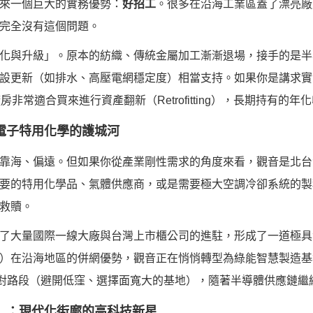
來一個巨大的實務優勢：
好招工
。很多在沿海工業區蓋了漂亮廠
完全沒有這個問題。
化與升級」。原本的紡織、傳統金屬加工漸漸退場，接手的是半
設更新（如排水、高壓電網穩定度）相當支持。如果你是講求實
非常適合買來進行資產翻新（Retrofitting），長期持有的
與電子特用化學的護城河
靠海、偏遠。但如果你從產業剛性需求的角度來看，觀音是北台
要的特用化學品、氣體供應商，或是需要極大空調冷卻系統的製
救贖。
了大量國際一線大廠與台灣上市櫃公司的進駐，形成了一道極具
）在沿海地區的併網優勢，觀音正在悄悄轉型為綠能智慧製造基
挑對路段（避開低窪、選擇面寬大的基地），隨著半導體供應鏈
科）：現代化街廓的高科技新星