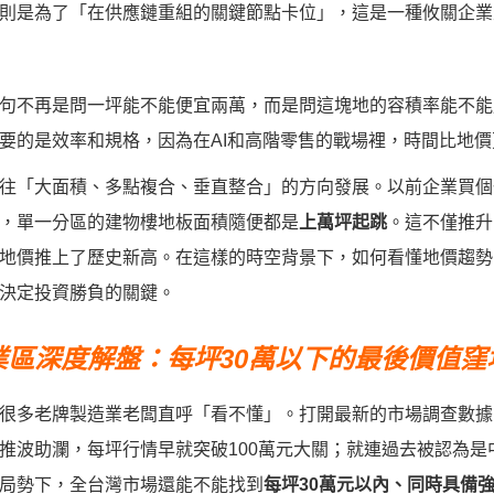
則是為了「在供應鏈重組的關鍵節點卡位」，這是一種攸關企業
句不再是問一坪能不能便宜兩萬，而是問這塊地的容積率能不能
要的是效率和規格，因為在AI和高階零售的戰場裡，時間比地價
往「大面積、多點複合、垂直整合」的方向發展。以前企業買個
，單一分區的建物樓地板面積隨便都是
上萬坪起跳
。這不僅推升
地價推上了歷史新高。在這樣的時空背景下，如何看懂地價趨勢
決定投資勝負的關鍵。
業區深度解盤：每坪30萬以下的最後價值窪
很多老牌製造業老闆直呼「看不懂」。打開最新的市場調查數據
推波助瀾，每坪行情早就突破100萬元大關；就連過去被認為是
局勢下，全台灣市場還能不能找到
每坪30萬元以內、同時具備