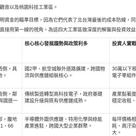
觀音以及桃園科技工業區。
明資金的瞄準目標，因為它們代表了北台灣最後的成本防線，同
直接用第一線的視角，為這四大工業區做深度的解盤與投資效益
核心核心發展趨勢與政策利多
投資人實
西側，具
國2甲、航空城聯外道路擴建，跨國物
30萬以下
勢。
流與供應鏈組裝核心。
電子零組
南側，鄰
傳統製造轉型高科技電子，政府基礎
產業黏著
與國道一
建設升級與既有供應鏈成熟。
穩定收租
部，腹地
半導體外圍供應鏈、特用化學與綠能
每坪價格
1、66
產業進駐，跨國大型企業群聚。
耗、高汙
大。