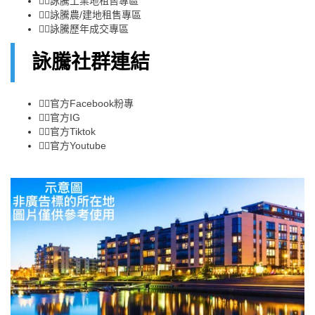
👉🏻
詠騰工業地租售專區
👉🏻
詠騰農/建地租售專區
👉🏻
詠騰歷年成交專區
詠騰社群連結
👉🏻
官方Facebook粉專
👉🏻
官方IG
👉🏻
官方Tiktok
👉🏻
官方Youtube