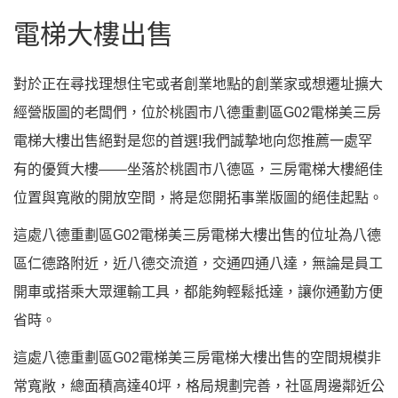
電梯大樓出售
對於正在尋找理想住宅或者創業地點的創業家或想遷址擴大
經營版圖的老闆們，位於桃園市八德重劃區G02電梯美三房
電梯大樓出售絕對是您的首選!我們誠摯地向您推薦一處罕
有的優質大樓——坐落於桃園市八德區，三房電梯大樓絕佳
位置與寬敞的開放空間，將是您開拓事業版圖的絕佳起點。
這處八德重劃區G02電梯美三房電梯大樓出售的位址為八德
區仁德路附近，近八德交流道，交通四通八達，無論是員工
開車或搭乘大眾運輸工具，都能夠輕鬆抵達，讓你通勤方便
省時。
這處八德重劃區G02電梯美三房電梯大樓出售的空間規模非
常寬敞，總面積高達40坪，格局規劃完善，社區周邊鄰近公