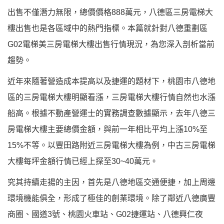
出售不僅潛力無限，總價價格888萬元，八德區三房電梯大
樓出售也是各區域中的熱門指標。本篇就針對八德重劃區
G02電梯美三房電梯大樓出售行情現況，為您深入剖析當前
趨勢。
近年來隨著營造成本提高以及捷運的題材下，桃園市八德地
區的三房電梯大樓明顯看漲，三房電梯大樓行情自然也水漲
船高。根據不動產營運士的實務調查數據顯示，去年八德三
房電梯大樓主要總價金額，與前一年相比平均上漲10%至
15%不等。以豐田路附近三房電梯大樓為例，中古三房電梯
大樓每坪金額行情已經上探至30~40萬元。
究其持續走揚的主因，首先是八德地區交通便捷，加上周邊
環境機能俱全，形成了極佳的創業環境。除了鄰近八德廣豐
商圈、國道3號、桃園火車站、G02捷運站、八德興仁夜