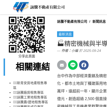
詠騰不動產有限公司
新聞訊息
最新消息
🏭精密機械與半
作者：
小編
於 2025-09-24
分享此頁面
相關連結
台中作為中部經濟重鎮及精密
👉🏻
新青安房地產租售專
化，都市土地與丁種建築用地交
區
萬坪，遠超前一年，顯示企業投
👉🏻
詠騰廠房租售專區
👉🏻
詠騰工業地租售專區
億元，創造超過 2,500 個
👉🏻
詠騰農/建地租售專區
密機械與工具機產業群聚效應
👉🏻
詠騰歷年成交專區