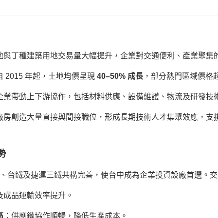
地與丁種建築用地交易量大幅提升，企業對交通便利、產業聚集
自 2015 年起，土地均價呈現
40–50% 成長
，部分熱門區域價格
企業帶動上下游協作，包括材料供應、設備維護、物流及研發技
廠房創造大量直接與間接職位，形成長期技術人才集聚效應，支
勢
、台鐵及捷運三鐵共構完善，使台中成為企業投資設廠首選。交
及成品運輸效率提升。
高
：供應鏈協作順暢，降低生產成本。