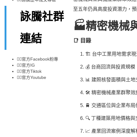
至五年仍具高度投資潛力，預
詠騰社群
🏭精密機械
連結
📑 目錄
🏗️ 台中工業用地需求現
👉🏻
官方Facebook粉專
👉🏻
官方IG
💰 台商回流與投資規模
👉🏻
官方Tiktok
👉🏻
官方Youtube
📊 建照核發面積與土
🛠️ 精密機械產業群聚效
🚆 交通區位與企業布局
🔍 丁種建築用地價格
📈 產業回流案例深度解