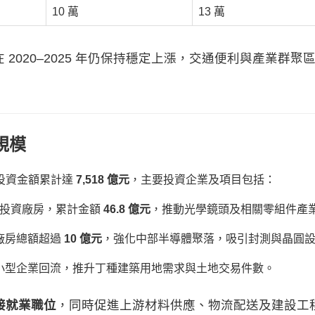
10 萬
13 萬
 2020–2025 年仍保持穩定上漲，交通便利與產業群
規模
回流投資金額累計達
7,518 億元
，主要投資企業及項目包括：
回台投資廠房，累計金額
46.8 億元
，推動光學鏡頭及相關零組件產
廠房總額超過
10 億元
，強化中部半導體聚落，吸引封測與晶圓
小型企業回流，推升丁種建築用地需求與土地交易件數。
直接就業職位
，同時促進上游材料供應、物流配送及建設工