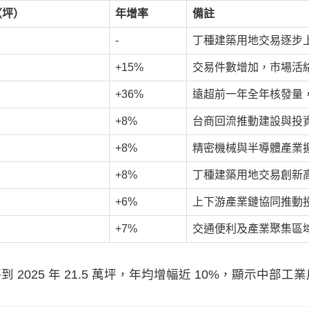
（坪）
年增率
備註
-
丁種建築用地交易逐步
+15%
交易件數增加，市場活
+36%
遠超前一年全年核發量
+8%
台商回流推動建設與投
+8%
精密機械與半導體產業
+8%
丁種建築用地交易創新
+6%
上下游產業鏈協同推動
+7%
交通便利及產業聚集區
 萬坪到 2025 年 21.5 萬坪，年均增幅近 10%，顯示