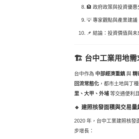
🏦 政府政策與投資優惠
💡 專家觀點與產業建議
📌 結論：投資價值與
🏗️ 台中工業用地
台中作為
中部經濟重鎮
與
精
回流常態化
，都市土地與丁種
里、大甲、外埔
等交通便利
🔹 建照核發面積與交易量
2020 年，台中工業建照核發
步增長：