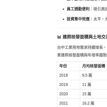
員工通勤便利
：吸引高
投資集中效應
：太平、
📊 建照核發面積與土地交
台中工業用地需求持續增長，2
業建照核發面積與年增率趨勢
年份
月均核發面積
2018
9.5 萬
2019
11 萬
2020
15 萬
2021
16.2 萬