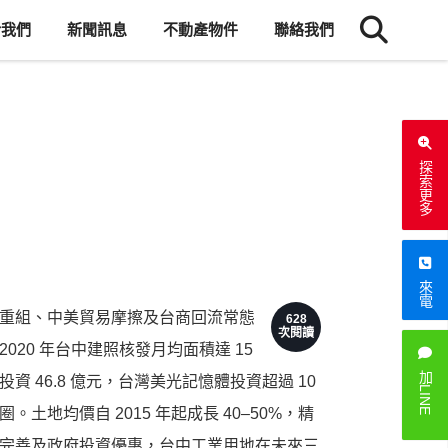
於我們
新聞訊息
不動產物件
聯絡我們
探索更多
來電
重組、中美貿易摩擦及台商回流常態
628
次閱讀
0 年台中建照核發月均面積達 15
加LINE
46.8 億元，台灣美光記憶體投資超過 10
地均價自 2015 年起成長 40–50%，精
完善及政府投資優惠，台中工業用地在未來三