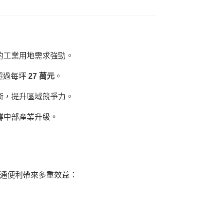
的工業用地需求強勁。
超過每坪
27 萬元
。
術，提升區域競爭力。
撐中部產業升級。
通便利帶來多重效益：