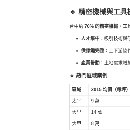
🔹 精密機械與工
台中約
70% 的精密機械、
人才集中
：吸引技術與
供應鏈完整
：上下游協
產業帶動
：土地需求增
🔹 熱門區域案例
區域
2015 均價（每坪
太平
9 萬
大里
14 萬
大甲
8 萬