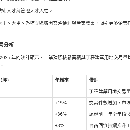
技術人才與管理人才入駐。
大里、大甲、外埔等區域因交通便利與產業聚集，吸引更多企業
易分析
025 年的統計顯示，工業建照核發面積與丁種建築用地交易量均創新
：
（坪）
年增率
備註
-
丁種建築用地交易
+15%
交易件數增加，市
+36%
遠超前一年全年核
+8%
台商回流持續推升