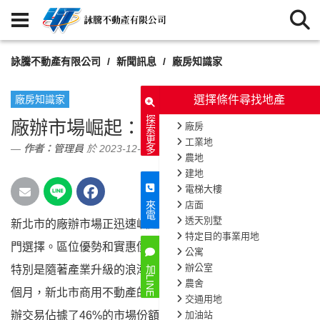
詠騰不動產有限公司
新聞訊息
廠房知識家
廠房知識家
選
探索更多
廠辦市場崛起：新北市成為投資熱點
廠房
工業
作者：
管理員
於 2023-12-24
農地
建地
電梯大
店面
來電
透天別
新北市的廠辦市場正迅速崛起，成為商用不動產的熱
802
次閱讀
特定目
門選擇。區位優勢和實惠價格吸引了許多自用買家，
公寓
辦公
特別是隨著產業升級的浪潮，市場需求持續增加。今年前五
加LINE
農舍
個月，新北市商用不動產的總交易額已達198億元，其中廠
交通用
辦交易佔據了46%的市場份額。廠辦市場的繁榮歸因於產業
加油