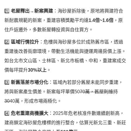
1️⃣
老屋釋出→新案興建
：海砂屋拆除後，原地將興建符合
新耐震規範的新案，重建容積獎勵平均達
1.4倍~1.6倍
，原
住戶返遷外，多數新屋轉投資與自住買方。
2️⃣
區域行情拉升
：危樓與海砂屋多位於成熟舊市區，透過
重建後改善街廓環境，帶動生活機能與捷運周邊房價上漲。
如台北市文山區、士林區、新北市板橋、中和，重建案成交
價每坪提升
30%以上
。
3️⃣
新舊落差市場分化
：區域內若部分舊屋未能同步重建，
將與新案產生價差。新案每坪單價50
70萬，舊屋則維持
30
40萬，形成市場兩極化。
4️⃣
危老重建商機擴大
：2025年危老核准件數連續創新高，
建商鎖定海砂屋危樓標的進行整合，估算光新北三重、新莊