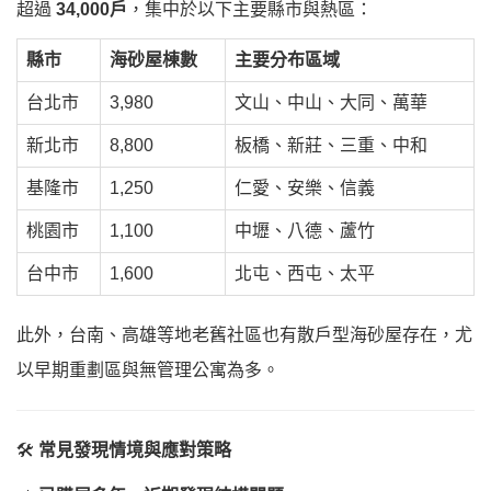
超過
34,000戶
，集中於以下主要縣市與熱區：
縣市
海砂屋棟數
主要分布區域
台北市
3,980
文山、中山、大同、萬華
新北市
8,800
板橋、新莊、三重、中和
基隆市
1,250
仁愛、安樂、信義
桃園市
1,100
中壢、八德、蘆竹
台中市
1,600
北屯、西屯、太平
此外，台南、高雄等地老舊社區也有散戶型海砂屋存在，尤
以早期重劃區與無管理公寓為多。
🛠️
常見發現情境與應對策略