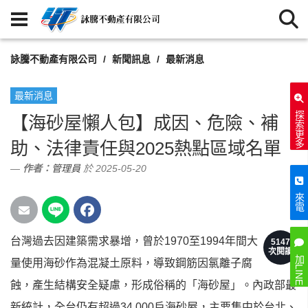
詠騰不動產有限公司
新聞訊息
最新消息
最新消息
探索更多
【海砂屋懶人包】成因、危險、補
助、法律責任與2025熱點區域名單
作者：
管理員
於 2025-05-20
來電
台灣過去因建築需求暴增，曾於1970至1994年間大
5147
次閱讀
加LINE
量使用海砂作為混凝土原料，導致鋼筋因氯離子腐
蝕，產生結構安全疑慮，形成俗稱的「海砂屋」。內政部最
新統計，全台仍有超過34,000戶海砂屋，主要集中於台北、