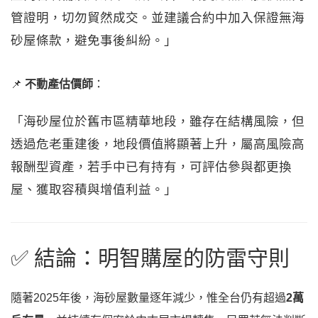
管證明，切勿貿然成交。並建議合約中加入保證無海
砂屋條款，避免事後糾紛。」
📌
不動產估價師
：
「海砂屋位於舊市區精華地段，雖存在結構風險，但
透過危老重建後，地段價值將顯著上升，屬高風險高
報酬型資產，若手中已有持有，可評估參與都更換
屋、獲取容積與增值利益。」
✅ 結論：明智購屋的防雷守則
隨著2025年後，海砂屋數量逐年減少，惟全台仍有超過
2萬