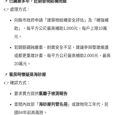
📌
已購屋多年，近期發現結構問題
👉 處理方式：
向縣市政府申請「建築物結構安全評估」及「補強補
助」，每平方公尺最高補助1,000元，每戶上限10萬
元。
若鋼筋鏽蝕嚴重、耐震安全不足，建議參與整建維護
或都更重建計畫，每平方公尺最高補助2,000元，最高
20萬元。
📌
看房時懷疑是海砂屋
👉 確認方式：
要求賣方提供
氯離子檢測報告
查閱內政部「
海砂屋列管名冊
」或建物完工年代，民
國84年前高風險。