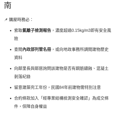
南
📌 購屋時務必：
索取
氯離子檢測報告
，濃度超過0.15kg/m3即有安全風
險
查閱
內政部列管名冊
，或向地政事務所調閱建物歷史
資料
向鄰里長與鄰居詢問該建物是否有鋼筋鏽蝕、混凝土
剝落紀錄
留意建築完工年份，民國84年前建物需特別注意
合約條款加入「經專業結構檢測安全確認」為成交條
件，保障自身權益