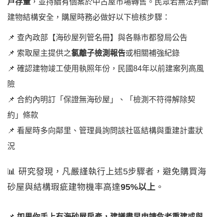
戶存量
，並持續有個案於中古屋市場轉售。民眾若無法判斷
建物結構安全，購屋時務必做好以下檢核步驟：
📌 查內政部【海砂屋列管名冊】與各縣市都發局公告
📌 索取屋主提供之
氯離子檢測報告
或相關補強紀錄
📌 確認建物竣工使用執照年份，民國84年以前建案列高風
險
📌 合約內明訂「保證無海砂屋」、「檢測不符得解除契
約」條款
📌 看屋時多向鄰里、管理員詢問該社區結構與重建計畫狀
況
📊 研究發現，凡嚴謹執行上述5步驟者，避免購買海
砂屋與結構瑕疵建物機率高達
95%以上
。
📌
如果你手上有海砂屋房產，建議盡早申請危老重建或與