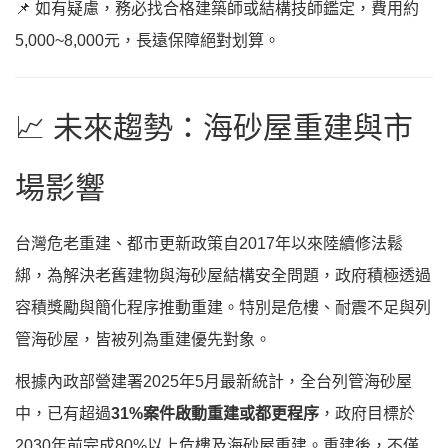
📌 如有疑慮，務必找合格建築師或結構技師鑑定，費用約
5,000~8,000元，長遠保障絕對划算。
📈 未來趨勢：海砂屋重建與市
場影響
台灣危老重建、都市更新政策自2017年以來陸續修法鬆
綁，為解決老舊建物與海砂屋結構安全問題，政府積極透過
容積獎勵與簡化程序推動重建。特別是危樓、耐震不足與列
管海砂屋，皆被列為重建優先對象。
根據內政部營建署2025年5月最新統計，全台列管海砂屋
中，已有超過
31%案件啟動重建或都更程序
，政府目標於
2030年前完成80%以上危樓及海砂屋重建。重建後，不僅