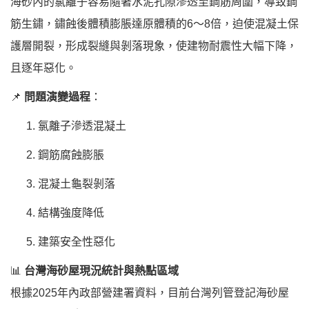
海砂內的氯離子容易隨著水泥孔隙滲透至鋼筋周圍，導致鋼
筋生鏽，鏽蝕後體積膨脹達原體積的6～8倍，迫使混凝土保
護層開裂，形成裂縫與剝落現象，使建物耐震性大幅下降，
且逐年惡化。
📌
問題演變過程
：
氯離子滲透混凝土
鋼筋腐蝕膨脹
混凝土龜裂剝落
結構強度降低
建築安全性惡化
📊
台灣海砂屋現況統計與熱點區域
根據2025年內政部營建署資料，目前台灣列管登記海砂屋