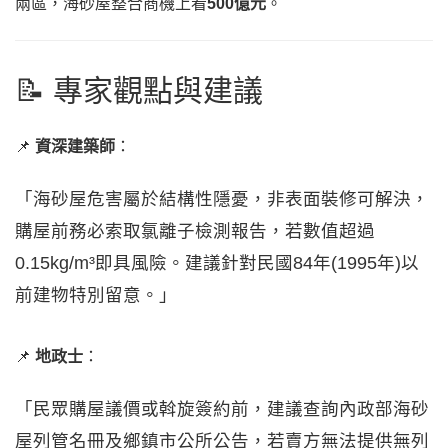
兩區，海砂屋整合商機上看
500億元
。
📝 專家觀點與建議
📌
資深建築師
：
「海砂屋危害屬於結構性隱憂，非表面裝修可解決，
購屋前務必索取氯離子檢測報告，若數值超過
0.15kg/m³即具風險。建議針對民國84年(1995年)以
前建物特別留意。」
📌
地政士
：
「民眾購屋議價或斡旋簽約前，建議查詢內政部海砂
屋列管名冊及鄉鎮市公所公告，若賣方無法提供無列