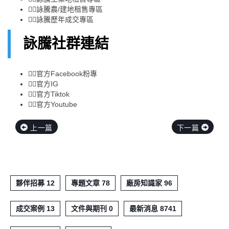
👉🏻
詠騰農/建地租售專區
👉🏻
詠騰歷年成交專區
詠騰社群連結
👉🏻
官方Facebook粉專
👉🏻
官方IG
👉🏻
官方Tiktok
👉🏻
官方Youtube
上一篇
下一篇
夥伴招募 12
專題文章 78
廠房知識家 96
成交案例 13
文件與期刊 0
最新消息 8741