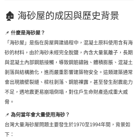
🏚️ 海砂屋的成因與歷史背景
📌
什麼是海砂屋？
「海砂屋」是指在房屋興建過程中，混凝土原料使用含有海
砂的材料，由於海砂未經完全脫鹽，內含大量氯離子，長期
與混凝土內部鋼筋接觸，導致鋼筋鏽蝕、體積膨脹、混凝土
剝落與結構脆化，進而嚴重影響建築物安全。這類建築通常
會出現牆壁裂縫、樑柱剝落、鋼筋裸露，甚至發生耐震能力
不足，遇地震更易崩塌倒塌，對住戶生命財產造成重大威
脅。
📌
為何當年會大量使用海砂？
台灣大量海砂屋問題主要發生於1970至1994年間，背景如
下：