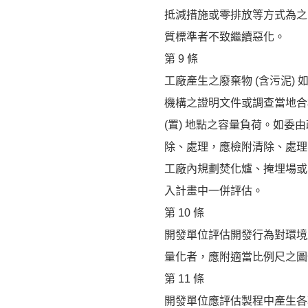
抵減措施或零排放等方式為之
質標準者不致繼續惡化。
第 9 條
工廠產生之廢棄物 (含污泥)
機構之證明文件或調查當地合
(置) 地點之容量負荷。如
除、處理，應檢附清除、處理
工廠內規劃焚化爐、掩埋場或
入計畫中一併評估。
第 10 條
開發單位評估開發行為對環境
量化者，應附適當比例尺之圖
第 11 條
開發單位應評估製程中產生各