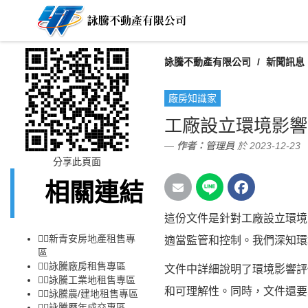
詠騰不動產有限公司
新聞訊息
廠房知識家
工廠設立環境影響
作者：
管理員
於 2023-12-23
分享此頁面
相關連結
這份文件是針對工廠設立環境
👉🏻
新青安房地產租售專
適當監管和控制。我們深知環
區
👉🏻
詠騰廠房租售專區
文件中詳細說明了環境影響評
👉🏻
詠騰工業地租售專區
和可理解性。同時，文件還要
👉🏻
詠騰農/建地租售專區
👉🏻
詠騰歷年成交專區