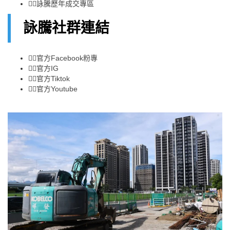
👉🏻
詠騰歷年成交專區
詠騰社群連結
👉🏻
官方Facebook粉專
👉🏻
官方IG
👉🏻
官方Tiktok
👉🏻
官方Youtube