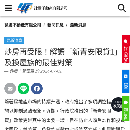
詠騰不動產有限公司
新聞訊息
最新消息
最新消息
探索更多
炒房再受限！解讀「新青安限貸1」
及換屋族的最佳對策
作者：
管理員
於 2024-07-01
來電
隨著房地產市場的持續升溫，政府推出了多項調控措
2780
次閱讀
加LINE
施以抑制過熱現象。近期，行政院推出的「新青安限
貸」政策更是其中的重要一環，旨在防止人頭戶炒作和投資
客囤房，並將第二戶貸款成數由七成降至六成。此舉對購房