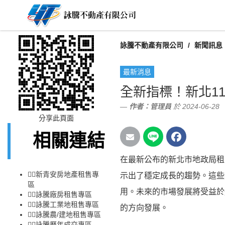
詠騰不動產有限公司
新聞訊息
最新消息
全新指標！新北1
作者：
管理員
於 2024-06-28
分享此頁面
相關連結
在最新公布的新北市地政局租
👉🏻
新青安房地產租售專
示出了穩定成長的趨勢。這些
區
用。未來的市場發展將受益於
👉🏻
詠騰廠房租售專區
👉🏻
詠騰工業地租售專區
的方向發展。
👉🏻
詠騰農/建地租售專區
👉🏻
詠騰歷年成交專區