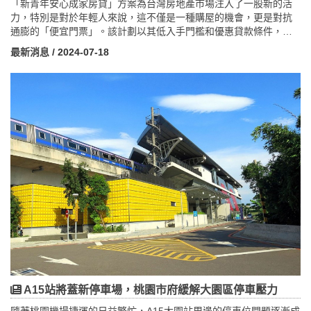
「新青年安心成家房貸」方案為台灣房地產市場注入了一股新的活
力，特別是對於年輕人來說，這不僅是一種購屋的機會，更是對抗
通膨的「便宜門票」。該計劃以其低入手門檻和優惠貸款條件，顯
著降低了初期購房的負擔，使得更多家庭得以實現置業夢想。尤其
最新消息
/ 2024-07-18
在面對通膨日益加劇的今天，這些特點更是吸引了廣大年輕人的目
光，因為他們可以以較低的成本進入房地產市場，並通過長期投資
來應對貨幣貶值的風險。然而，隨之而來的政策變動風險、購屋限
制風險、還款風險以及房市波動風險也需要購房者警覺和妥善應
對。因此，了解並適切管理這些風險，將是購屋者在選擇和投資預
售屋時不可或缺的策略之一。
A15站將蓋新停車場，桃園市府緩解大園區停車壓力
隨著桃園機場捷運的日益繁忙，A15大園站周邊的停車位問題逐漸成