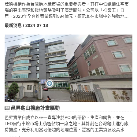
茂德機構作為台灣房地產市場的重要參與者，其在中低總價住宅市
場的突出表現和獵地策略吸引了廣泛關注。公司以「推案王」自
居，2023年全台推案量達到594億元，顯示其在市場中的強勢地位
和市場佔有率。尤其在南港、新莊、新店和高雄等主要城市，茂德
最新消息
/ 2024-07-18
機構持續通過積極的土地收購行動，擴展其開發項目的規模和影響
力，這不僅鞏固了其市場份額，還推動了地方經濟的發展。儘管最
近放棄高雄農16特區的收購計劃，公司對於房地產市場的長遠信心
不減，未來將繼續致力於創新和可持續發展，以滿足日益多樣化的
消費者需求和市場趨勢。茂德機構的成功故事不僅展示了其在行業
中的領先地位，也為台灣房地產市場的未來帶來了豐富的發展前景
和挑戰。
邑昇龜山擴廠計畫驅動
邑昇實業自成立以來一直專注於PCB的研發、生產和銷售，並在
LED自行車燈市場上積極佔領一席之地。其計劃在台灣龜山進行廠
房擴建，充分利用當地優越的地理位置、豐富的工業資源及高水準
的人才優勢，以支持公司在全球市場上的長期穩健成長和技術創