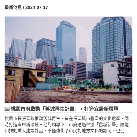
台預售屋交易的龍頭。其擁有的多樣化企業總部、金融機構、科技
最新消息
/ 2024-07-17
公司及豐富的零售與服務業場所，吸引了眾多專業人士和家庭前來
定居和投資。台北市的強勁表現不僅鞏固了其市場地位，也彰顯了
其作為亞洲重要城市之一的不竭魅力。
桃園市府啟動「舊城再生計畫」，打造宜居新環境
桃園市長張善政推動舊城再生，旨在保留城市豐富的文化遺產，同
時打造宜居新環境。他的領導下，市府透過舉辦「舊城新聲」論壇
和推動重大建設計畫，不僅強化了市民對地方文化的認同，也促進
了社區參與和經濟發展。這些努力不僅改善了城市基礎設施，更將