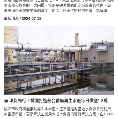
為市民和旅客的一大困擾。特別是隨著桃園航空城計畫的推進，周
邊出國停車場數量急劇減少，加深了停車位短缺的影響。為解決這
一問題，桃園市府交通局規劃在橫湳一路新建地下1層、地上8層的
最新消息
/ 2024-07-18
「大園區停二立體停車場」。這座停車場預計於2028年完工，提供
538個汽車和250個機車停車位，明顯減輕A15大園站周邊的停車壓
力。這一工程不僅展現了桃園市對於解決當地交通問題的承諾，更
將促進周邊經濟和居民生活品質的提升。未來，這座現代化停車場
將成為地方發展的重要基礎設施，為民眾提供便捷的停車選擇，同
時帶動商業活動和就業機會的增長。隨著工程的推進，我們期待看
到大園區的交通環境和社區生活質量得到顯著改善，為未來的城市
發展奠定堅實基礎。
環保先行！桃園打造全台首座再生水廠每日供應1.8萬噸工業用水
桃園市政府積極推動再生水計畫，這不僅是對當地水資源多元利用
的重要舉措，更是解決工業用水成本負擔的實質解決方案。自108年