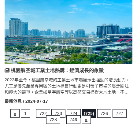
桃園航空城工業土地熱購：經濟成長的象徵
2022年至今，桃園航空城的工業土地市場顯示出強勁的增長動力，
尤其是優先產業專用區的土地標售行動更是引發了市場的廣泛關注
和極大的競爭。企業如星宇航空等以高額交易標得大片土地，不僅
顯示了對土地供應稀缺性的警覺，也凸顯了桃園航空城在航空、物
最新消息
/ 2024-07-17
流等高科技產業發展中的關鍵地位。這些標售活動不僅反映出企業
對擴展生產能力和提升競爭力的迫切需求，同時也反映了全球供應
«
1
...
722
723
724
(725)
726
727
鏈調整背景下，桃園航空城地理位置、基礎設施和人才優勢的吸引
728
...
746
»
力。隨著全球市場的不確定性增加，這些投資和擴張行動不僅在區
域內推動了土地市場的活躍，更在台灣產業發展中扮演了關鍵角
色。