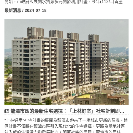
開始，市政府即展開水資源多元開發利用計畫，今年(113年)首座再
生水廠將啟用，每日供應1.8萬噸再生水，為台灣循環經濟迈出重要
最新消息
/ 2024-07-18
一步。尤其是桃園北區水資源回收中心再生水BTO計畫，將成為北
台灣的工業用水市場主要供應者，大大降低了工業用水成本，同時
確保了穩定供水。這項計畫不僅在技術創新和環境保護方面有所貢
獻，更促進了地方經濟發展，展示了可持續發展的成功範例。隨著
未來計畫擴展至文青和中壢再生水廠，桃園市的領導地位將在推動
台灣水資源管理方面持續發揮重要作用。
龍潭市區的最新住宅選擇：「上林好室」社宅計劃即將展開
"上林好室"社宅計畫的展開為龍潭市帶來了一場城市更新的契機。這
個計畫不僅將在龍潭市區引入現代化的住宅選擇，更將為當地社區
注入新的生活活力和發展動力。隨著社宅的興建，龍潭市的居住環