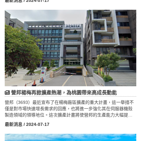
最新消息
/ 2024-07-17
基礎設施規劃，包括公共交通、綠地空間和便捷的生活機能，為未
來居民提供便利和舒適的居住條件。桃園市作為社會住宅發展的領
頭羊，已經成功完成多個類似計畫，有效改善了住房供應短缺的問
題，同時提升了區域的生活品質與社會均衡發展。這項計畫的推
進，不僅反映了市府對市民生活品質的關注，更展現了城市發展中
可持續和多元化的發展策略。
營邦楊梅再掀擴產熱潮，為桃園帶來高成長動能
營邦（3693）最近宣布了在楊梅廠區擴產的重大計畫，這一舉措不
僅是對市場快速增長需求的回應，也將進一步強化其在伺服器機殼
製造領域的領導地位。這次擴產計畫將使營邦的生產能力大幅提
升，以滿足全球對高效能伺服器的不斷增長需求。楊梅廠區的擴展
最新消息
/ 2024-07-17
不僅將促進當地經濟發展，還將在綠色和可持續發展方面發揮積極
作用，這對桃園市和整體地區的發展將帶來長遠影響。