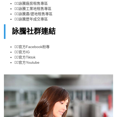
👉🏻
詠騰廠房租售專區
👉🏻
詠騰工業地租售專區
👉🏻
詠騰農/建地租售專區
👉🏻
詠騰歷年成交專區
詠騰社群連結
👉🏻
官方Facebook粉專
👉🏻
官方IG
👉🏻
官方Tiktok
👉🏻
官方Youtube