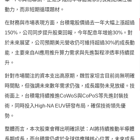
動力，而非短期循環題材。
在財務與市場表現方面，台積電股價過去一年大幅上漲超過
150%，公司同步提升股東回報，今年配息年增逾30%。對
於未來展望，公司預期美元營收仍可維持超過30%的成長動
能，主要來自AI應用推升算力需求與先進製程滲透率持續提
升。
針對市場關注的資本支出高原期，魏哲家坦言目前尚無明確
時間點，但強調未來數年需求仍強，成長趨勢未見放緩。技
術面上，台積電持續推進CoWoS與CoPoS等先進封裝技
術，同時投入High-NA EUV研發布局，確保技術領先優
勢。
整體而言，本次股東會釋出明確訊號：AI將持續推動半導體
長期成長，而台積電仍處於全球供應鏈核心位置，未來成長