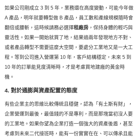
如果公司剛成立 3 到 5 年，業務還在高度變動，可能今年做
A 產品，明年就要轉型做 B 產品，員工數和產線規模隨時會
翻倍或腰斬，這時候請務必選擇
租廠房
，保持身體的輕巧與
靈活性。如果一開始就買了地，結果過兩年發現地方不對、
或者產品轉型不需要這麼大空間，要處分工業地又是一大工
程。等到公司進入營運第 10 年，客戶結構穩定，未來 5 到
10 年的訂單能見度清晰時，才是考慮買地建廠的黃金時
機。
4. 對於通膨與資產配置的態度
有些企業主的思維比較傳統且穩健，認為「有土斯有財」，
企業營運到最後，最值錢的不是專利，而是那塊當初沒人要
的工業地。如果你望為企業打造一個強大的資產後盾，甚至
考慮到未來二代接班時，能有一份實實在在、可以傳承且能