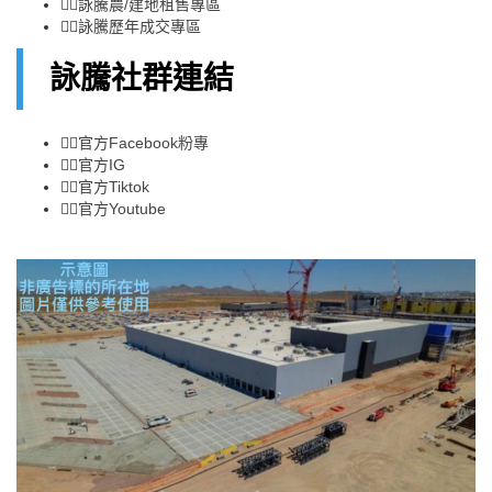
👉🏻
詠騰農/建地租售專區
👉🏻
詠騰歷年成交專區
詠騰社群連結
👉🏻
官方Facebook粉專
👉🏻
官方IG
👉🏻
官方Tiktok
👉🏻
官方Youtube