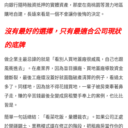
向銀行隨時融資抵押的實體資產，那麼在南桃園等潛力地區
購地自建，長遠來看是一個不會讓你後悔的決定。
沒有最好的選擇，只有最適合公司現狀
的底牌
做企業主最忌諱的就是「看別人買地蓋廠很威風，自己也跟
風衝進去」。在產業界，因為盲目擴廠、買地蓋廠導致資金
鏈斷裂，最後工廠還沒蓋好就面臨破產清算的例子，看過太
多了。同樣地，因為捨不得花錢買地，一輩子被房東牽著鼻
子走，賺的辛苦錢最後全變成房租雙手奉上的案例，也比比
皆是。
簡單一句話總結：
「看菜吃飯，量體裁衣」
。如果公司正處
於開疆闢土、業務模式還在修正的階段，把租廠房當作你的