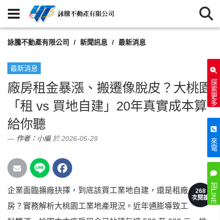
詠騰不動產有限公司
新聞訊息
最新消息
最新消息
探索更多
廠房租金暴漲、搬遷像脫皮？大桃園
「租 vs 買地自建」20年真實成本算
給你聽
作者：
小編
於 2026-05-29
來電
加LINE
企業面臨擴廠抉擇，到底該買工業地自建，還是租廠
268
次閱讀
房？實務解析大桃園工業地產現況。近年通膨導致工