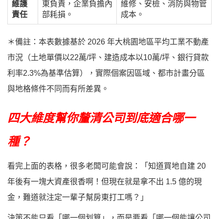
維護
東負責，企業負擔內
維修、安檢、消防與物管
責任
部耗損。
成本。
＊備註：本表數據基於 2026 年大桃園地區平均工業不動產
市況（土地單價以22萬/坪、建造成本以10萬/坪、銀行貸款
利率2.3%為基準估算），實際個案因區域、都市計畫分區
與地格條件不同而有所差異。
四大維度幫你釐清公司到底適合哪一
種？
看完上面的表格，很多老闆可能會說：「知道買地自建 20
年後有一塊大資產很香啊！但現在就是拿不出 1.5 億的現
金，難道就注定一輩子幫房東打工嗎？」
決策不能只看「哪一個划算」，而是要看「哪一個能讓公司