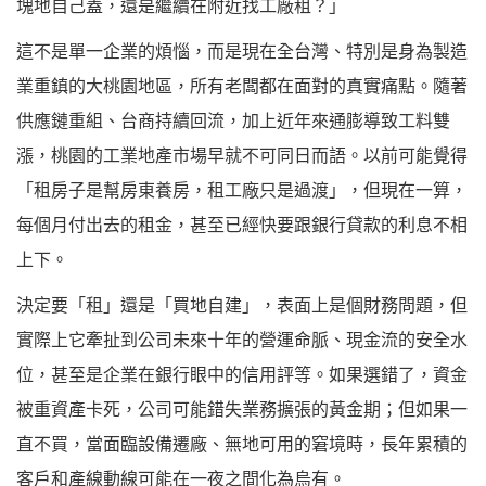
塊地自己蓋，還是繼續在附近找工廠租？」
這不是單一企業的煩惱，而是現在全台灣、特別是身為製造
業重鎮的大桃園地區，所有老闆都在面對的真實痛點。隨著
供應鏈重組、台商持續回流，加上近年來通膨導致工料雙
漲，桃園的工業地產市場早就不可同日而語。以前可能覺得
「租房子是幫房東養房，租工廠只是過渡」，但現在一算，
每個月付出去的租金，甚至已經快要跟銀行貸款的利息不相
上下。
決定要「租」還是「買地自建」，表面上是個財務問題，但
實際上它牽扯到公司未來十年的營運命脈、現金流的安全水
位，甚至是企業在銀行眼中的信用評等。如果選錯了，資金
被重資產卡死，公司可能錯失業務擴張的黃金期；但如果一
直不買，當面臨設備遷廠、無地可用的窘境時，長年累積的
客戶和產線動線可能在一夜之間化為烏有。