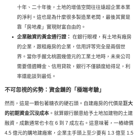
十年、二十年後，土地的增值空間往往遠超企業本業
的淨利。這也是為什麼很多製造業老闆，最後其實是
靠「房地產」實現財富自由的。
企業融資的黃金通行證：
在銀行眼裡，有土地有廠房
的企業，跟租廠房的企業，信用評等完全是兩個世
界。當你手握北桃園幾億元的工業土地時，未來公司
需要借週轉金、信用貸款，銀行不僅額度給得足，利
率還能談到最低。
不可忽視的劣勢：資金鏈的「極端考驗」
然而，這是一顆包著糖衣的硬石頭。自建廠房的代價是
巨大
的初期資金沉沒成本
。就算銀行願意給予土地加建物的土建
融資，成數通常也卡在 6 到 7 成左右。這意味著，一樁總價
4.5 億元的購地建廠案，企業主手頭上至少要有
1.3 億至 1.5