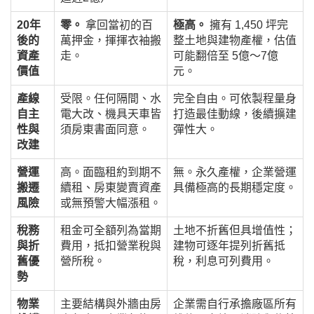
20年
零。
拿回當初的百
極高。
擁有 1,450 坪完
後的
萬押金，揮揮衣袖搬
整土地與建物產權，估值
資產
走。
可能翻倍至
5億～7億
價值
元
。
產線
受限。任何隔間、水
完全自由。可依製程量身
自主
電大改、機具天車皆
打造最佳動線，後續擴建
性與
須房東書面同意。
彈性大。
改建
營運
高。面臨租約到期不
無。永久產權，企業營運
搬遷
續租、房東變賣資產
具備極高的長期穩定度。
風險
或無預警大幅漲租。
稅務
租金可全額列為當期
土地不折舊但具增值性；
與折
費用，抵扣營業稅與
建物可逐年提列折舊抵
舊優
營所稅。
稅，利息可列費用。
勢
物業
主要結構與外牆由房
企業需自行承擔廠區所有