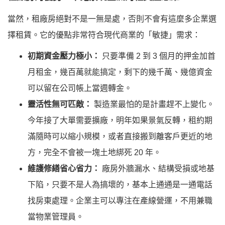
當然，租廠房絕對不是一無是處，否則不會有這麼多企業選
擇租賃。它的優點非常符合現代商業的「敏捷」需求：
初期資金壓力極小：
只要準備 2 到 3 個月的押金加首
月租金，幾百萬就能搞定，剩下的幾千萬、幾億資金
可以留在公司帳上當週轉金。
靈活性無可匹敵：
製造業最怕的是計畫趕不上變化。
今年接了大單需要擴廠，明年如果景氣反轉，租約期
滿隨時可以縮小規模，或者直接搬到離客戶更近的地
方，完全不會被一塊土地綁死 20 年。
維護修繕省心省力：
廠房外牆漏水、結構受損或地基
下陷，只要不是人為搞壞的，基本上通通是一通電話
找房東處理。企業主可以專注在產線營運，不用兼職
當物業管理員。