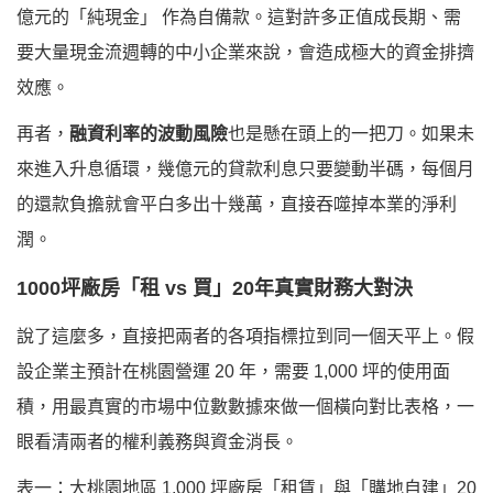
億元的「純現金」
作為自備款。這對許多正值成長期、需
要大量現金流週轉的中小企業來說，會造成極大的資金排擠
效應。
再者，
融資利率的波動風險
也是懸在頭上的一把刀。如果未
來進入升息循環，幾億元的貸款利息只要變動半碼，每個月
的還款負擔就會平白多出十幾萬，直接吞噬掉本業的淨利
潤。
1000坪廠房「租 vs 買」20年真實財務大對決
說了這麼多，直接把兩者的各項指標拉到同一個天平上。假
設企業主預計在桃園營運 20 年，需要 1,000 坪的使用面
積，用最真實的市場中位數數據來做一個橫向對比表格，一
眼看清兩者的權利義務與資金消長。
表一：大桃園地區 1,000 坪廠房「租賃」與「購地自建」20