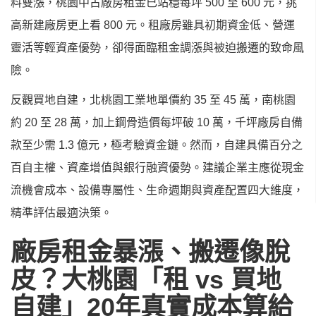
料雙漲，桃園中古廠房租金已站穩每坪 500 至 600 元，挑
高新建廠房更上看 800 元。租廠房雖具初期資金低、營運
靈活等輕資產優勢，卻得面臨租金調漲與被迫搬遷的致命風
險。
反觀買地自建，北桃園工業地單價約 35 至 45 萬，南桃園
約 20 至 28 萬，加上鋼骨造價每坪破 10 萬，千坪廠房自備
款至少需 1.3 億元，極考驗資金鏈。然而，自建具備百分之
百自主權、資產增值與銀行融資優勢。建議企業主應從現金
流機會成本、設備專屬性、生命週期與資產配置四大維度，
精準評估最適決策。
廠房租金暴漲、搬遷像脫
皮？大桃園「租 vs 買地
自建」20年真實成本算給