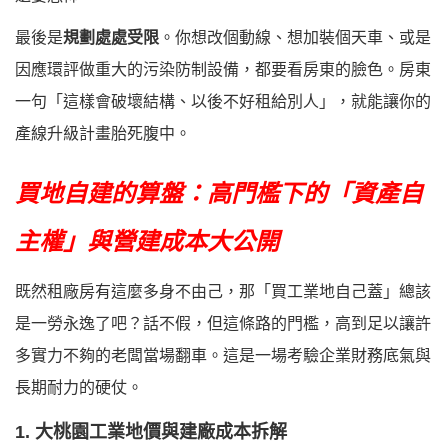
最後是
規劃處處受限
。你想改個動線、想加裝個天車、或是
因應環評做重大的污染防制設備，都要看房東的臉色。房東
一句「這樣會破壞結構、以後不好租給別人」，就能讓你的
產線升級計畫胎死腹中。
買地自建的算盤：高門檻下的「資產自
主權」與營建成本大公開
既然租廠房有這麼多身不由己，那「買工業地自己蓋」總該
是一勞永逸了吧？話不假，但這條路的門檻，高到足以讓許
多實力不夠的老闆當場翻車。這是一場考驗企業財務底氣與
長期耐力的硬仗。
1. 大桃園工業地價與建廠成本拆解