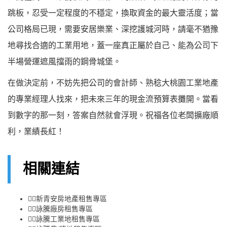
跳板，忍受一定程度的不穩定，換取資金的最大靈活度；當
公司格局已現，需要安居樂業、深挖護城河時，請毫不猶豫
地尋找合適的工業用地，蓋一座真正屬於自己、能為公司下
半場營運遮風擋雨的鋼骨城堡。
在做決定前，不妨先把公司的會計師、熟稔大桃園工業地產
的專業經理人找來，把未來三年的現金流預算表攤開。當看
到數字的那一刻，答案自然就會浮現。祝福各位老闆擴廠順
利，業績長紅！
相關連結
👉🏻
新青安房地產租售專區
👉🏻
詠騰廠房租售專區
👉🏻
詠騰工業地租售專區