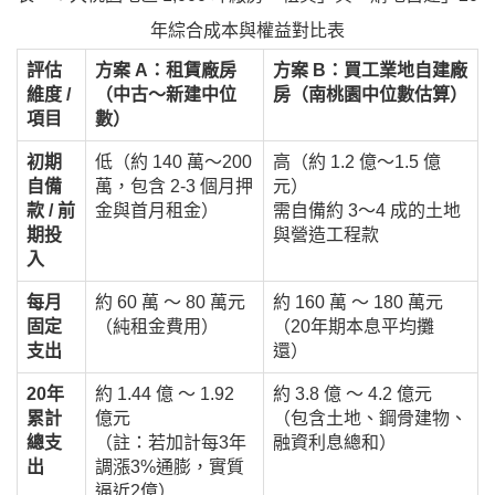
年綜合成本與權益對比表
評估
方案 A：租賃廠房
方案 B：買工業地自建廠
維度 /
（中古～新建中位
房（南桃園中位數估算）
項目
數）
初期
低（約 140 萬～200
高（約 1.2 億～1.5 億
自備
萬，包含 2-3 個月押
元）
款 / 前
金與首月租金）
需自備約 3～4 成的土地
期投
與營造工程款
入
每月
約 60 萬 ～ 80 萬元
約 160 萬 ～ 180 萬元
固定
（純租金費用）
（20年期本息平均攤
支出
還）
20年
約
1.44 億 ～ 1.92
約
3.8 億 ～ 4.2 億元
累計
億元
（包含土地、鋼骨建物、
總支
（註：若加計每3年
融資利息總和）
出
調漲3%通膨，實質
逼近2億）