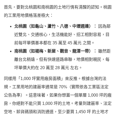
首先，要對北桃園和南桃園的土地行情有清醒的認知。桃園
的工業用地價格落差極大：
北桃園（如龜山、蘆竹、八德、中壢週邊）：
因為鄰
近雙北、交通核心，生活機能好、招工相對容易，目
前每坪單價基本都在
35 萬至 45 萬元
之間。
南桃園（如楊梅、新屋、觀音、龍潭一帶）：
雖然距
離台北稍遠，但有快速道路串聯，地價相對親民，每
坪單價大約在
20 萬至 28 萬元
左右。
同樣用「1,000 坪實用廠房面積」來反推。根據台灣的法
規，工業用地的建蔽率通常是 70%（實際依各工業區法定
公告為準）。這意味著，如果你想蓋一個單層 1,000 坪的廠
房，你絕對不能只買 1,000 坪的土地。考量到建蔽率、法定
空地、卸貨碼頭和消防通道，至少要買
1,450 坪
的土地才