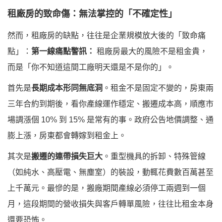
租廠房的致命傷：無法掌控的「不確定性」
然而，租廠房的缺點，往往是企業規模放大後的「致命痛
點」：
第一線痛點警訊：
租廠房最大的風險不是租金貴，
而是「你不知道這間工廠明天還是不是你的」。
首先是
長期成本形同無底洞
。租金不是固定不變的，房東兩
三年合約到期後，看你產線運作穩定、搬遷成本高，順應市
場調漲個 10% 到 15% 是常有的事。政府公告地價調整、通
膨上漲，房東都會轉嫁到租金上。
其次是
搬遷的連帶損失巨大
。重型機具的拆卸、特殊管線
（如純水、高壓電、無塵室）的裝設，動輒花費數百萬甚至
上千萬元。最慘的是，搬廠期間產線必須停工兩週到一個
月，這段期間的營收損失與客戶轉單風險，往往比租金本身
還要恐怖。