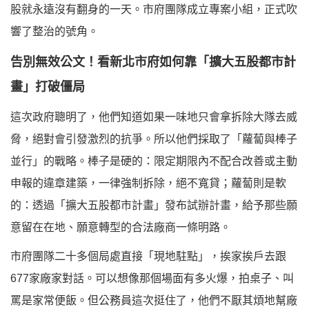
股就永遠沒有翻身的一天。市府團隊成立專案小組，正式吹
響了整治的號角。
告別無效公文！看新北市府如何靠「擴大五股都市計
畫」打破僵局
這次政府聰明了，他們知道如果一味地只會拿拆除大隊去威
脅，絕對會引發激烈的抗爭。所以他們採取了「蘿蔔與棒子
並行」的戰略。棒子是硬的：限定期限內不配合改善或主動
申報的違章建築，一律強制拆除，絕不寬貸；蘿蔔則是軟
的：透過「擴大五股都市計畫」發布試辦計畫，給予那些願
意留在在地、願意轉型的合法廠商一條明路。
市府團隊二十多個局處直接「現地駐點」，挨家挨戶去跟
677家廠家對話。可以想像那個場面有多火爆，拍桌子、叫
罵是家常便飯。但公務員這次挺住了，他們不厭其煩地幫廠