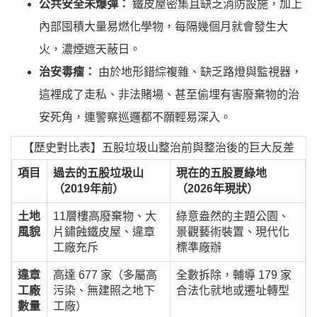
公共安全未爆彈：
鐵皮屋密集且缺乏消防設施，加上
內部囤積大量易燃化學物，每隔幾個月就會發生大
火，濃煙遮天蔽日。
治安毒瘤：
由於地形錯綜複雜、缺乏路燈與監視器，
這裡成了走私、非法賭場、甚至偷埋有害廢棄物的治
安死角，連警察巡邏都不願輕易深入。
【歷史對比表】五股垃圾山整治前與整治後的巨大反差
項目
過去的五股垃圾山
現在的五股夏綠地
（2019年前）
（2026年現狀）
土地
11層樓高廢棄物、大
綠意盎然的主題公園、
風貌
片鏽蝕鐵皮屋、違章
景觀藝術裝置、現代化
工廠充斥
標準廠辦
違章
高達 677 家（多屬高
全數拆除，輔導 179 家
工廠
污染、無建照之地下
合法化就地或遷址轉型
數量
工廠）