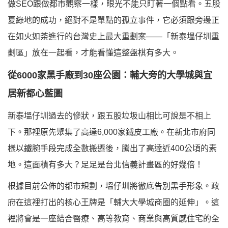
做SEO跟做都市觀察一樣，眼光不能只盯著一個點看。五股
夏綠地的成功，絕對不是單點的孤立事件，它必須跟旁邊正
在如火如荼進行的台灣史上最大重劃案——「新泰塭仔圳重
劃區」放在一起看，才能看懂這整盤棋有多大。
從6000家黑手廠到30座公園：輔大旁的大學城與宜
居新都心藍圖
新泰塭仔圳過去的慘狀，跟五股垃圾山相比可說是不相上
下。那裡原先聚集了高達6,000家鐵皮工廠。在新北市府同
樣以鐵腕手段完成全數搬遷後，騰出了高達近400公頃的素
地。這面積有多大？足足是台北信義計畫區的好幾倍！
根據目前公佈的都市規劃，塭仔圳將徹底告別黑手形象。政
府在這裡打出的核心王牌是「輔大大學城商圈的延伸」。這
裡將會是一座結合醫療、高等教育、商業與高質感住宅的全