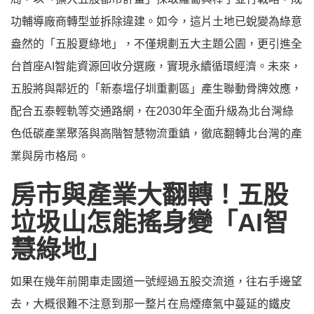
功輔導廠商轉型並拆除違建。如今，這片土地已蛻變為綠意
盎然的「五股夏綠地」，不僅規劃五大主題公園，更引進全
台首座AI智能資源回收分選廠，實現永續循環經濟。未來，
五股將與鄰近的「新泰塭仔圳重劃區」產生聯動骨牌效應，
配合五泰輕軌等交通路網，在2030年全面升級為北台灣綠
色低碳產業聚落與高階智慧物流重鎮，徹底翻轉北台灣的產
業與房市格局。
房市與產業大翻轉！五股
垃圾山怎能搖身變「AI智
慧綠地」
如果在幾年前開車走國道一號經過五股交流道，往右手邊望
去，大概很難不注意到那一整片在烏煙瘴氣中蔓延的鐵皮