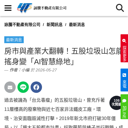
詠騰不動產有限公司
新聞訊息
最新消息
最新消息
探索更多
房市與產業大翻轉！五股垃圾山怎能
搖身變「AI智慧綠地」
作者：
小編
於 2026-05-27
來電
過去被譏為「台北毒瘤」的五股垃圾山，曾充斥著
106
次閱讀
加LINE
11層樓高的廢棄物與近七百家非法鐵皮工廠，環
境、治安面臨毀滅性打擊。2019年新北市府打破30年僵
局，以「擴大五股都市計畫」採取蘿蔔與棒子並行戰略，成