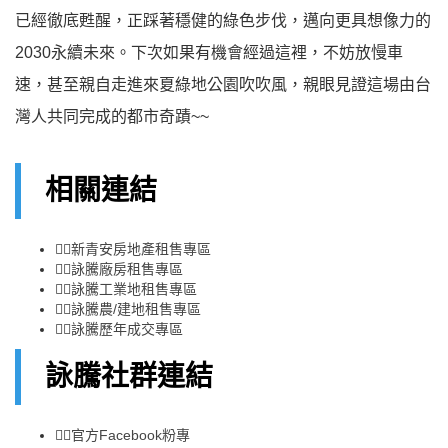
已經徹底甦醒，正踩著穩健的綠色步伐，邁向更具想像力的
2030永續未來。下次如果有機會經過這裡，不妨放慢車
速，甚至親自走進來夏綠地公園吹吹風，親眼見證這場由台
灣人共同完成的都市奇蹟~~
相關連結
👉🏻
新青安房地產租售專區
👉🏻
詠騰廠房租售專區
👉🏻
詠騰工業地租售專區
👉🏻
詠騰農/建地租售專區
👉🏻
詠騰歷年成交專區
詠騰社群連結
👉🏻
官方Facebook粉專