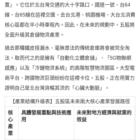
置」。它位於北台灣交通的大十字路口，國道一號、台64
線、台65線在這裡交匯，去台北港、桃園機場、大台北消費
核心區都在半小時車程內。因此，在未來的規劃中，五股將
全面升級其倉儲物流產業。
過去那種鐵皮搭漏水、毫無章法的傳統倉庫將會被完全淘
汰。取而代之的是擁有「自動化立體倉儲」、「5G物聯網
感應」以及「冷鏈物流系統」的高階智慧物流園區。大型電
商平台、跨國物流巨頭紛紛在這裡卡位。五股，正在用實力
證明自己是北台灣貨暢其流的「心臟大動脈」。
【產業結構升級表】五股區未來兩大核心產業發展路徑
核
具體發展重點與技術應
未來對地方經濟與就業的
心
用
效益
產
業