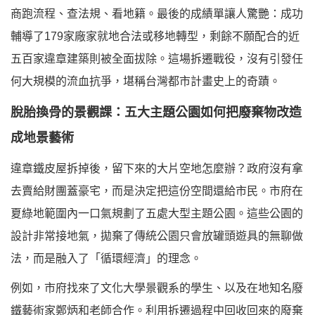
商跑流程、查法規、看地籍。最後的成績單讓人驚艷：成功
輔導了179家廠家就地合法或移地轉型，剩餘不願配合的近
五百家違章建築則被全面拔除。這場拆遷戰役，沒有引發任
何大規模的流血抗爭，堪稱台灣都市計畫史上的奇蹟。
脫胎換骨的景觀課：五大主題公園如何把廢棄物改造
成地景藝術
違章鐵皮屋拆掉後，留下來的大片空地怎麼辦？政府沒有拿
去賣給財團蓋豪宅，而是決定把這份空間還給市民。市府在
夏綠地範圍內一口氣規劃了五處大型主題公園。這些公園的
設計非常接地氣，拋棄了傳統公園只會放罐頭遊具的無聊做
法，而是融入了「循環經濟」的理念。
例如，市府找來了文化大學景觀系的學生、以及在地知名廢
鐵藝術家鄭炳和老師合作。利用拆遷過程中回收回來的廢棄