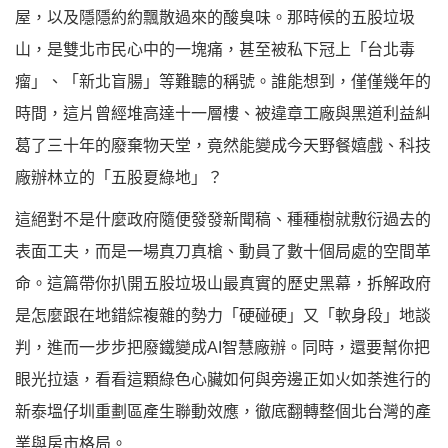
屋，以及隱隱約約飄散過來的酸臭味。那時候的五股垃圾
山，是雙北市民心中的一塊痛，甚至被私下冠上「台北毒
瘤」、「新北盲腸」等難聽的稱號。誰能想到，僅僅幾年的
時間，這片曾經堆高達十一層樓、被違章工廠與黑道利益糾
葛了三十年的廢棄物天堂，竟然能變成今天野餐嬉戲、科技
廠辦林立的「五股夏綠地」？
這絕對不是什麼政府隨便發發新聞稿、種種樹就敷衍過去的
表面工夫，而是一場真刀真槍、動員了數十個局處的空間革
命。這篇帶你扒開五股垃圾山最真實的歷史黑幕，拆解政府
是怎麼跟在地錯綜複雜的勢力「硬碰硬」又「軟身段」地談
判，進而一步步把廢鐵變成AI智慧廠辦。同時，還要幫你把
眼光拉遠，看看這顆綠色心臟如何與旁邊正如火如荼進行的
新泰塭仔圳重劃區產生聯動效應，徹底翻轉整個北台灣的產
業與房市格局。