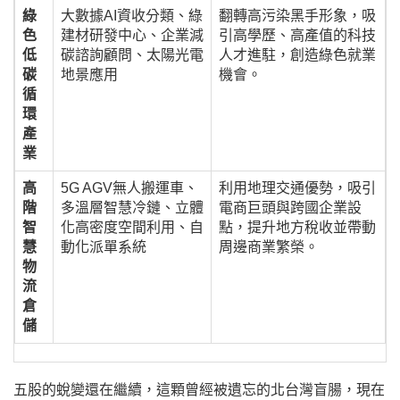
綠
大數據AI資收分類、綠
翻轉高污染黑手形象，吸
色
建材研發中心、企業減
引高學歷、高產值的科技
低
碳諮詢顧問、太陽光電
人才進駐，創造綠色就業
碳
地景應用
機會。
循
環
產
業
高
5G AGV無人搬運車、
利用地理交通優勢，吸引
階
多溫層智慧冷鏈、立體
電商巨頭與跨國企業設
智
化高密度空間利用、自
點，提升地方稅收並帶動
慧
動化派單系統
周邊商業繁榮。
物
流
倉
儲
五股的蛻變還在繼續，這顆曾經被遺忘的北台灣盲腸，現在