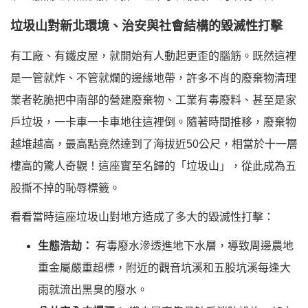
垃圾山對新北環境、治安與社會結構的毀滅性打擊
有工廠、有鐵皮屋，就開始有人動起更歪的腦筋。既然這裡
是一管就炸、不管就爛的邊緣地帶，許多不肖的廢棄物清理
業者乾脆把中南部的營建廢棄物、工業有毒廢料、甚至是家
戶垃圾，一卡車一卡車地往這裡倒。隨著時間推移，廢棄物
越堆越高，最高點竟然達到了海拔近50公尺，相當於十一層
樓高的驚人奇觀！這座實至名歸的「垃圾山」，從此成為五
股撕不掉的恥辱標籤。
看看當時這座垃圾山對地方造成了多大的毀滅性打擊：
生態浩劫：
有毒廢水滲透進地下水層，導致周邊農地
重金屬嚴重超標，附近的觀音坑溪和五股坑溪每逢大
雨就流出黑臭的廢水。