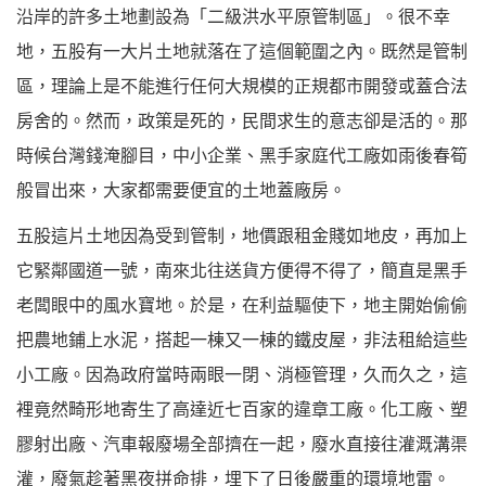
沿岸的許多土地劃設為「二級洪水平原管制區」。很不幸
地，五股有一大片土地就落在了這個範圍之內。既然是管制
區，理論上是不能進行任何大規模的正規都市開發或蓋合法
房舍的。然而，政策是死的，民間求生的意志卻是活的。那
時候台灣錢淹腳目，中小企業、黑手家庭代工廠如雨後春筍
般冒出來，大家都需要便宜的土地蓋廠房。
五股這片土地因為受到管制，地價跟租金賤如地皮，再加上
它緊鄰國道一號，南來北往送貨方便得不得了，簡直是黑手
老闆眼中的風水寶地。於是，在利益驅使下，地主開始偷偷
把農地鋪上水泥，搭起一棟又一棟的鐵皮屋，非法租給這些
小工廠。因為政府當時兩眼一閉、消極管理，久而久之，這
裡竟然畸形地寄生了高達近七百家的違章工廠。化工廠、塑
膠射出廠、汽車報廢場全部擠在一起，廢水直接往灌溉溝渠
灌，廢氣趁著黑夜拼命排，埋下了日後嚴重的環境地雷。