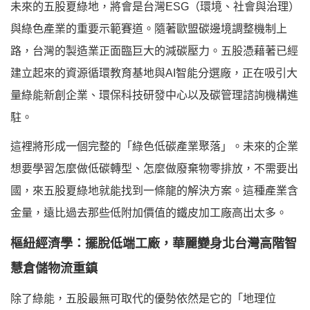
未來的五股夏綠地，將會是台灣ESG（環境、社會與治理）
與綠色產業的重要示範賽道。隨著歐盟碳邊境調整機制上
路，台灣的製造業正面臨巨大的減碳壓力。五股憑藉著已經
建立起來的資源循環教育基地與AI智能分選廠，正在吸引大
量綠能新創企業、環保科技研發中心以及碳管理諮詢機構進
駐。
這裡將形成一個完整的「綠色低碳產業聚落」。未來的企業
想要學習怎麼做低碳轉型、怎麼做廢棄物零排放，不需要出
國，來五股夏綠地就能找到一條龍的解決方案。這種產業含
金量，遠比過去那些低附加價值的鐵皮加工廠高出太多。
樞紐經濟學：擺脫低端工廠，華麗變身北台灣高階智
慧倉儲物流重鎮
除了綠能，五股最無可取代的優勢依然是它的「地理位