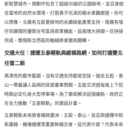
新智慧城市。規劃中包含了超過30座的公園綠地，並且會結
合當地的自然水環境，打造貴子坑溪的親水景觀廊道。你可
以想像，北邊有五股夏綠地的永續綠能產業支持，南邊有塭
仔圳廣闊的優質住宅區與商業機能，這兩塊大拼圖一旦拼接
完成，整個新北西區的軸線將會徹底翻轉。
交通大任：捷運五泰輕軌與縱橫路網，如何打通雙北
任督二脈
再漂亮的都市藍圖，沒有交通支持都是空談。過去五股、泰
山一帶最讓人詬病的就是塞車問題，五股交流道每逢上下班
時間必定化身大型停車場。為了徹底解決這個痛點，政府正
在全力推動「五泰輕軌」的建設計畫。
五泰輕軌未來將會橫跨蘆洲、五股、泰山，並且與捷運中和
新蘆線、機場捷運等重要幹線交會。這代表什麼？代表未來