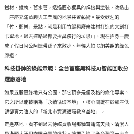
鐵材、鐵軌、舊水管，透過匠心獨具的焊接與塗裝，改造出
一座座充滿童趣與工業風的地景裝置藝術。最受歡迎的
「竹．郵樂」景點，就是利用竹編與廢棄建材打造的文創打
卡聖地。過去連路過都要掩鼻疾行的垃圾山，現在搖身一變
成了假日阿公阿嬤帶孫子來散步、年輕人拍IG網美照的綠色
廊道。
科技掛帥的綠能示範：全台首座黑科技AI智能回收分
選廠落地
如果五股夏綠地只有公園，那它頂多是個及格的綠化專案。
它之所以能被稱為「永續循環基地」，核心關鍵在於那座低
調卻實力強大的「新北市資源循環教育基地」。
走進基地，看不到過去傳統資收場那種蒼蠅滿天飛、清潔人
員滿頭大汗用肉眼分類的慘狀。這裡引進了全台灣第一座高