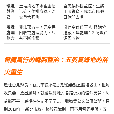
環境
土壤與地下水重金屬
全天候科技監控、生態
與治
污染、偷排廢氣、治
工法復育、成為市民假
安
安重大死角
日休閒去處
垃圾
非法棄置場，完全無
引進全台首座 AI 智能分
處理
回收或處理能力，只
選廠，年處理 1.2 萬噸資
能力
有不斷堆積
源回收物
雷厲風行的鐵腕整治：五股夏綠地的浴
火重生
歷任台北縣長、新北市長不是沒想過要動五股垃圾山，但每
次只要一放出風聲，就會遇到地方各路勢力的強烈反彈、利
益擺不平，最後往往是不了了之，繼續發公文公事公辦。直
到2019年，新北市政府終於意識到，再不用雷霆手段，五