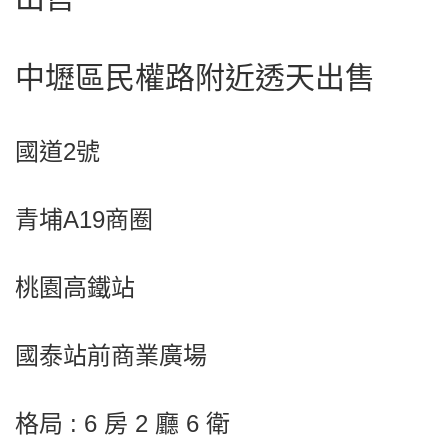
中壢區民權路附近透天出售
國道2號
青埔A19商圈
桃園高鐵站
國泰站前商業廣場
格局 : 6 房 2 廳 6 衛