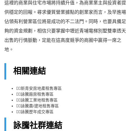
這裡的商業與住宅市場將持續升值，為商業業主與投資者提
供穩定的回報。尋求優質營業據點的創業家而言，及早進場
佔領有利營業區位將是成功的不二法門。同時，也要具備足
夠的資金規劃，相信只要掌握中壢近青埔電梯別墅雙車透天
出售的行情脈動，定能在這高度競爭的商圈中贏得一席之
地。
相關連結
👉🏻
新青安房地產租售專區
👉🏻
詠騰廠房租售專區
👉🏻
詠騰工業地租售專區
👉🏻
詠騰農/建地租售專區
👉🏻
詠騰歷年成交專區
詠騰社群連結