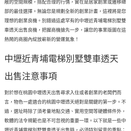
敞的空間規模，搭配合理的行情，實在是居家創業或遷移總
部的最佳選擇。無論您是規劃全新的創業計畫，這裡將是您
理想的創業良機。別錯過這處罕有的中壢近青埔電梯別墅雙
車透天出售良機，把握商機搶先一步，讓您的事業版圖在這
熱鬧的商圈內綻放嶄新的營運氣象！
中壢近青埔電梯別墅雙車透天
出售注意事項
對於想在桃園中壢透天出售尋求入住或者創業的老闆們而
言，物色一處適合的桃園中壢透天絕對是關鍵的第一步。不
過，選址時除了須考量地點交通、實用空間等硬體條件外，
軟體的法令規範也是不可忽視的重要一環。以下就是一些中
壢近青埔電梯別墅雙車透天出售時，必須特別留意的重點：