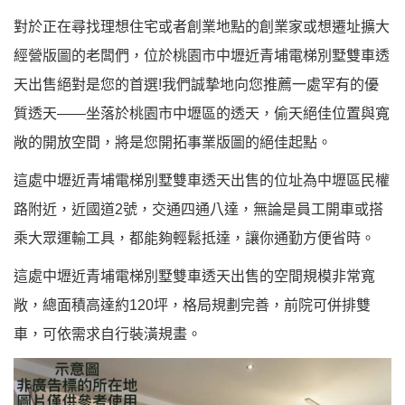
對於正在尋找理想住宅或者創業地點的創業家或想遷址擴大
經營版圖的老闆們，位於桃園市中壢近青埔電梯別墅雙車透
天出售絕對是您的首選!我們誠摯地向您推薦一處罕有的優
質透天——坐落於桃園市中壢區的透天，偷天絕佳位置與寬
敞的開放空間，將是您開拓事業版圖的絕佳起點。
這處中壢近青埔電梯別墅雙車透天出售的位址為中壢區民權
路附近，近國道2號，交通四通八達，無論是員工開車或搭
乘大眾運輸工具，都能夠輕鬆抵達，讓你通勤方便省時。
這處中壢近青埔電梯別墅雙車透天出售的空間規模非常寬
敞，總面積高達約120坪，格局規劃完善，前院可併排雙
車，可依需求自行裝潢規畫。