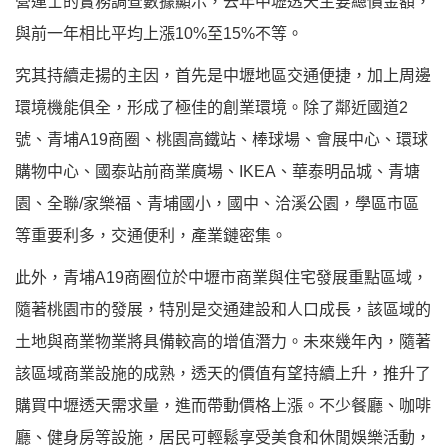
營運士的實務調查數據顯示，去年中壢透天主要總價金額，
與前一年相比平均上漲10%至15%不等。
究其持續走揚的主因，首先是中壢地區交通便捷，加上周邊
環境機能俱全，形成了極佳的創業環境。除了鄰近國道2
號、青埔A19商圈、桃園高鐵站、棒球場、會展中心、環球
購物中心、國泰站前商業廣場、IKEA、華泰明品城、青塘
園、全聯/家樂福、青埔國小，國中、洽溪公園，學區市區
等重要利多，交通便利，產業鏈密集。
此外，青埔A19商圈位於中壢市商業與住宅發展重點區域，
隨著桃園市的發展，特別是交通建設和人口成長，該區域的
土地與商業物業將具備較高的增值潛力。未來幾年內，隨著
該區域商業設施的成熟，透天的價值有望持續上升，推升了
購買中壢透天需求量，進而帶動價格上漲。不少餐廳、咖啡
廳、健身房等設施，居民可輕鬆享受美食和休閒娛樂活動，