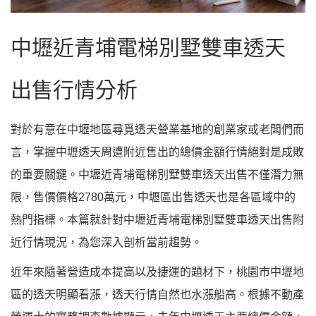
中壢近青埔電梯別墅雙車透天
出售行情分析
對於有意在中壢地區尋覓透天營業基地的創業家或老闆們而
言，掌握中壢透天周遭附近售出的總價金額行情絕對是成敗
的重要關鍵。中壢近青埔電梯別墅雙車透天出售不僅潛力無
限，售價價格2780萬元，中壢區出售透天也是各區域中的
熱門指標。本篇就針對中壢近青埔電梯別墅雙車透天出售附
近行情現況，為您深入剖析當前趨勢。
近年來隨著營造成本提高以及捷運的題材下，桃園市中壢地
區的透天明顯看漲，透天行情自然也水漲船高。根據不動產