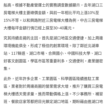
船高。根據不動產營運士的實務調查數據顯示，去年湖口三
房電梯大樓主要總價金額，與前一年相比平均上漲10%至
15%不等。以和興路附近三房電梯大樓為例，中古三房電梯
大樓每坪金額行情已經上探至30~40萬元。
究其持續走揚的主因，首先是湖口地區交通便捷，加上周邊
環境機能俱全，形成了極佳的創業環境。除了鄰近北湖車
站、117縣道、湖口市場、合興國小、中國科技大學、湖口
好客文創園區，學區市區等重要利多，交通便利，產業鏈密
集。
此外，近年許多企業、工業園區、科學園區陸續進駐工業
區，業者對於周邊商圈的營業需求大增，推升了購買三房電
梯大樓透天需求量，進而帶動價格上漲。不少事務所、補習
班、餐飲店家等都把目光鎖定湖口地區，期盼藉由進湖口地