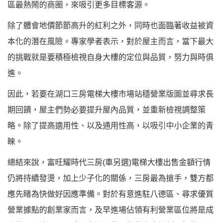
區最熱鬧的商圈，來吸引更多目標客源。
除了體會地價節節高升的紅利之外，同時也面臨著收益被資
本化的潛在風險。專家學者表示，對於屋主而言，當下最大
的挑戰就是要積極檢視自身大樓的定位與品質，努力與時俱
進。
因此，若要在湖口三房電梯大樓市場站穩營業版圖並尋求長
期回饋，屋主們勢必要提升屋內品質，並重新檢視調整策
略。除了提高適用性、以及通用性高，以吸引中小企業的青
睞。
總結來說，富旺耀時代三房(車另選)電梯大樓出售金額行情
仍將持續發燙，加上少子化的關係，三房最為搶手，雙方都
應先睹為快做好因應準備。對於有意進駐八德區、尋求優質
營業據點的創業家而言，及早進場佔領有利營業區位將是成