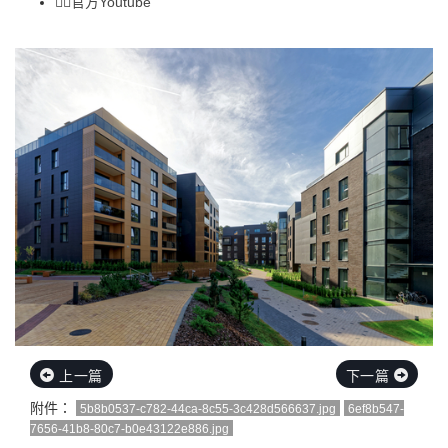
👉🏻
官方Youtube
上一篇
下一篇
附件：
5b8b0537-c782-44ca-8c55-3c428d566637.jpg
6ef8b547-
7656-41b8-80c7-b0e43122e886.jpg