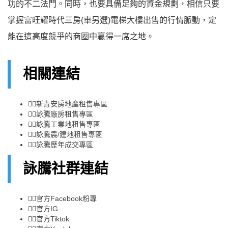
功的不二法門。同時，也要具備足夠的資金規劃，相信只要
掌握富旺耀時代三房(車另選)電梯大樓出售的行情脈動，定
能在這高度競爭的商圈中贏得一席之地。
相關連結
👉🏻
新青安房地產租售專區
👉🏻
詠騰廠房租售專區
👉🏻
詠騰工業地租售專區
👉🏻
詠騰農/建地租售專區
👉🏻
詠騰歷年成交專區
詠騰社群連結
👉🏻
官方Facebook粉專
👉🏻
官方IG
👉🏻
官方Tiktok