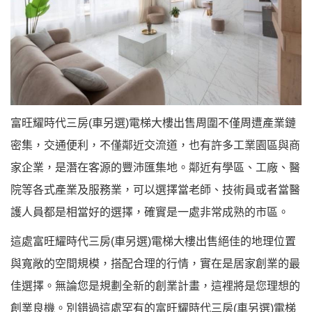
富旺耀時代三房(車另選)電梯大樓出售周圍不僅周遭產業鏈
密集，交通便利，不僅鄰近交流道，也有許多工業園區與商
家企業，是潛在客源的豐沛匯集地。鄰近有學區、工廠、醫
院等各式產業及服務業，可以選擇當老師、技術員或者當醫
護人員都是相當好的選擇，確實是一處非常成熟的市區。
這處富旺耀時代三房(車另選)電梯大樓出售絕佳的地理位置
與寬敞的空間規模，搭配合理的行情，實在是居家創業的最
佳選擇。無論您是規劃全新的創業計畫，這裡將是您理想的
創業良機。別錯過這處罕有的富旺耀時代三房(車另選)電梯