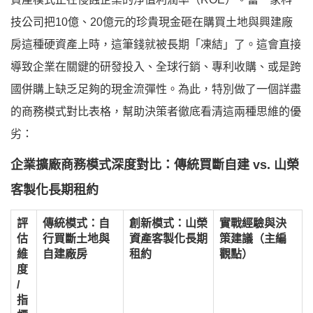
技公司把10億、20億元的珍貴現金砸在購買土地與興建廠
房這種硬資產上時，這筆錢就被長期「凍結」了。這會直接
導致企業在關鍵的研發投入、全球行銷、專利收購、或是跨
國併購上缺乏足夠的現金流彈性。為此，特別做了一個詳盡
的商務模式對比表格，幫助決策者徹底看清這兩種思維的優
劣：
企業擴廠商務模式深度對比：傳統買斷自建 vs. 山榮
客製化長期租約
評
傳統模式：自
創新模式：山榮
實戰經驗與決
估
行買斷土地與
資產客製化長期
策建議（主編
維
自建廠房
租約
觀點）
度
/
指