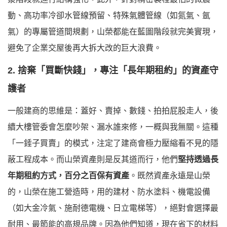
動、高功率冷卻水管線預留、特殊氣體管線（如氮氣、氬
氣）的專屬管道間規劃，山榮都能在藍圖階段就完美實現，
避免了企業交屋後再大拆大改的巨大浪費。
2. 捨棄「買斷快錢」，專注「長年期租約」的資產守
護者
一般建商的思維是：蓋好、賣掉、數錢、拍拍屁股走人，後
續大樓管委會怎麼吵架、漏水誰來修，一概與我無關。這種
「一錘子買賣」的模式，注定了建商會極力壓縮看不見的隱
蔽工程成本。而山榮資產則是反其道而行，他們
堅持透過長
年期租約方式，百分之百保有資產
。既然資產永遠是山榮
的，山榮在施工營造時，用的建材、防水塗料、機電設備
（如大金冷氣、施耐德電機、日立電梯等），絕對會選擇最
耐用、最節能的高規品牌。因為他們知道，現在省下的材料