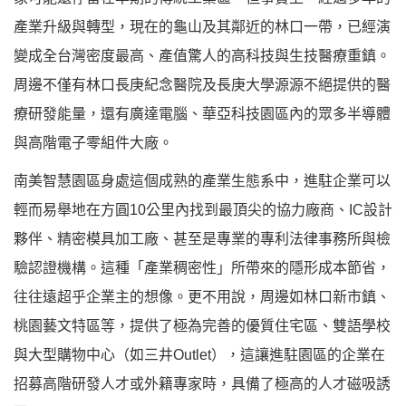
產業升級與轉型，現在的龜山及其鄰近的林口一帶，已經演
變成全台灣密度最高、產值驚人的高科技與生技醫療重鎮。
周邊不僅有林口長庚紀念醫院及長庚大學源源不絕提供的醫
療研發能量，還有廣達電腦、華亞科技園區內的眾多半導體
與高階電子零組件大廠。
南美智慧園區身處這個成熟的產業生態系中，進駐企業可以
輕而易舉地在方圓10公里內找到最頂尖的協力廠商、IC設計
夥伴、精密模具加工廠、甚至是專業的專利法律事務所與檢
驗認證機構。這種「產業稠密性」所帶來的隱形成本節省，
往往遠超乎企業主的想像。更不用說，周邊如林口新市鎮、
桃園藝文特區等，提供了極為完善的優質住宅區、雙語學校
與大型購物中心（如三井Outlet），這讓進駐園區的企業在
招募高階研發人才或外籍專家時，具備了極高的人才磁吸誘