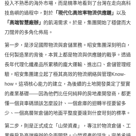
投入不熟悉的海外市場，而是精準地看到了台灣在走向高科
技島嶼的過程中，對於
「現代化高效率物流供應鏈」
以及
「高端智慧廠辦」
的飢渴需求。於是，集團開始了穩健而大
刀闊斧的多角化佈局。
第一步，是涉足國際物流與倉儲業務。昭安集團深刻明白，
任何製造業的背後，本質上都是物流與供應鏈的戰爭。透過
長年代理化纖產品所累積的龐大運輸、進出口、倉儲管理經
驗，昭安集團建立起了極其高效的物流網絡與管理Know-
how。這項核心能力的建立，為後續的土地開發奠定了堅實
的產業基礎——因為他們比任何純粹的房地產開發商，都更
懂一個貨車碼頭該怎麼設計、一個倉庫的迴轉半徑要留多
少、一個高層架倉儲的地面平整度要達到什麼苛刻的標準。
第二步，則是正式成立「山榮資產」，專注於物流倉儲、工
業廠房及高端廠辦的全面開發。山榮資產的誕生，完美承接