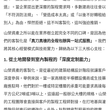
道』。當企業提出更深層的製程需求時，多數建商往往會以
「不符消防法規」、「營造成本太高」或「以後不好轉租給
別人」為由，悍然拒絕。這不叫客製化，這叫強迫推銷。
山榮資產之所以能在業界樹立起完全不同的口碑，是因為他
們的客製化是
「真刀真槍的全程包辦與一站式服務」
。我們
將其核心經營模式與技術實力，歸納為以下三大核心支柱：
1. 從土地開發到室內製程的「深度定制能力」
山榮資產的客製化，是從最初的建築結構設計階段就讓客戶
深度參與。舉例來說，當一家高精密半導體設備商或生技藥
廠進駐時，他們對於一樓或特定樓層的承重可能要求高達每
平方公尺2噸或3噸以上，這遠超一般辦公大樓的規格。山榮
的工程團隊會直接與客戶的製程工程師對接，在打地基與灌
漿階段就進行結構強化。此外，針對精密製程最怕的微震