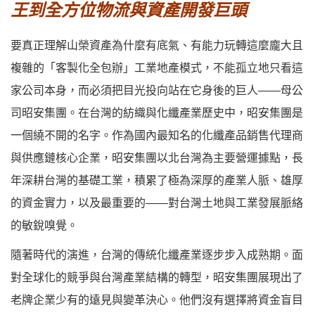
王到全方位物流與資產開發巨頭
要真正理解山榮資產為什麼有底氣、有能力玩轉這麼龐大且
複雜的「客製化全包辦」工業地產模式，不能孤立地只看這
家公司本身，而必須把目光投向站在它身後的巨人——母公
司
昭安集團
。在台灣的紡織與化纖產業歷史中，昭安集團是
一個繞不開的名字。作為國內最知名的化纖產品銷售代理商
與供應鏈核心企業，昭安集團以北台灣為主要營運據點，長
年深耕台灣的基礎工業，積累了極為深厚的產業人脈、雄厚
的資金實力，以及最重要的——對台灣土地與工業發展脈絡
的敏銳嗅覺。
隨著時代的演進，台灣的傳統化纖產業逐步步入成熟期。面
對全球化的競爭與台灣產業結構的轉型，昭安集團展現出了
老牌企業少有的遠見與變革決心。他們沒有選擇將資金盲目