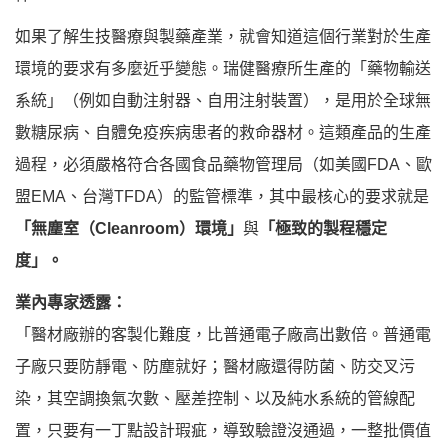
如果了解生技醫療與製藥產業，就會知道這個行業對於生產
環境的要求有多麼近乎變態。瑞健醫療所生產的「藥物輸送
系統」（例如自動注射器、自用注射裝置），是用於全球無
數糖尿病、自體免疫疾病患者的救命器材。這類產品的生產
過程，必須嚴格符合各國食品藥物管理局（如美國FDA、歐
盟EMA、台灣TFDA）的監管標準，其中最核心的要求就是
「無塵室（Cleanroom）環境」
與
「極致的製程穩定
度」。
業內專家透露：
「醫材廠辦的客製化難度，比普通電子廠高出數倍。普通電
子廠只要防靜電、防塵就好；醫材廠還得防菌、防交叉污
染，其空調換氣次數、壓差控制、以及純水系統的管線配
置，只要有一丁點設計瑕疵，導致驗證沒通過，一整批價值