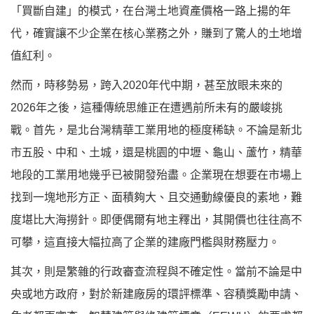
「買斷自建」的模式，在台灣土地資產價格一路上揚的年
代，確實讓不少企業在核心業務之外，賺到了驚人的土地增
值紅利。
然而，時移勢易，跨入2020年代中期，甚至放眼未來的
2026年之後，這種傳統思維正在遭遇前所未有的嚴峻挑
戰。首先，是
北台灣精華工業用地的極度稀缺
。不論是新北
市五股、中和、土城，還是桃園的中壢、龜山、蘆竹，精華
地段的工業用地幾乎已被開發殆盡。企業現在想要在市場上
找到一塊地形方正、面積夠大、且交通動線優良的素地，難
度堪比大海撈針。即便偶爾有地主釋出，其開價也往往高不
可攀，這直接大幅拉高了企業的建廠門檻與財務壓力。
其次，則是繁雜的行政審查流程與不確定性。當前不論是中
央或地方政府，對於新建廠房的環評標準、容積獎勵申請、