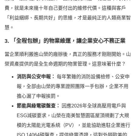
費，就是未來幾十年自己要付出的維修代價。這種與客戶
「利益綑綁、長期共好」的思維，才是最純正的人類商業智
慧。
3. 「全程包辦」的物業維運，讓企業安心不務正業
當企業順利搬進山榮的廠辦後，真正的服務才剛剛開始。山
榮資產提供的是全生命週期的物業管理。這意味著什麼？
消防與公安申報：
每年繁雜的消防設備檢修、公安申
報，全部由山榮的專業證照團隊一手包辦，企業不用
擔心漏了申報挨罰。
節能與綠電碳盤查：
因應2026年全球高壓用電戶與
ESG減碳要求，山榮在南美智慧園區屋頂規劃了大規
模的太陽能光電系統（PV），並能協助進駐企業進行
ISO 14064碳盤查，提供綠電憑證，這對外銷歐美的