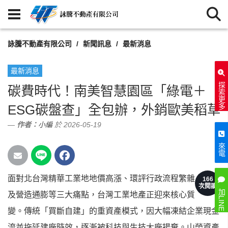
詠騰不動產有限公司
新聞訊息
最新消息
最新消息
探索更多
碳費時代！南美智慧園區「綠電＋
ESG碳盤查」全包辦，外銷歐美稻草
作者：
小編
於 2026-05-19
來電
面對北台灣精華工業地地價高漲、環評行政流程繁雜
166
次閱讀
加LINE
及營造通膨等三大痛點，台灣工業地產正迎來核心質
變。傳統「買斷自建」的重資產模式，因大幅凍結企業現金
流並拖延建廠時效，逐漸被科技與生技大廠揚棄。山榮資產