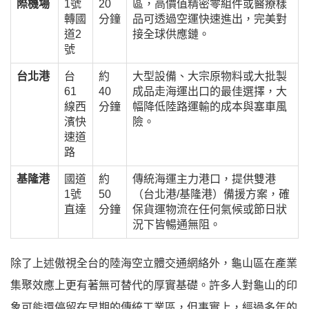
際機場
1號
20
區，高價值精密零組件或醫療樣
轉國
分鐘
品可透過空運快速進出，完美對
道2
接全球供應鏈。
號
台北港
台
約
大型設備、大宗原物料或大批製
61
40
成品走海運出口的最佳選擇，大
線西
分鐘
幅降低陸路運輸的成本與塞車風
濱快
險。
速道
路
基隆港
國道
約
傳統海運主力港口，提供雙港
1號
50
（台北港/基隆港）備援方案，確
直達
分鐘
保貨運物流在任何氣候或節日狀
況下皆暢通無阻。
除了上述傲視全台的陸海空立體交通網絡外，龜山區在產業
集聚效應上更有著無可替代的厚實基礎。許多人對龜山的印
象可能還停留在早期的傳統工業區，但事實上，經過多年的