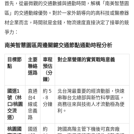
首先，從最微觀的交通數據與通勤時間，解構「南美智慧園
區」的交通動線優勢。對於一家外銷導向的高科技或醫療器
材企業而言，時間就是金錢，物流速度直接決定了接單的競
爭力：
南美智慧園區周邊關鍵交通節點通勤時程分析
目標節
主要
車程
對企業營運的實質戰略意義
點
聯絡
預估
道路
（分
鐘）
國道1
直通
約 5
北台灣最重要的經濟動脈，快速
號（林
台4
- 8
串聯台北總部與新竹科學園區，
口/桃園
線或
分鐘
商務往來與技術人才流動極為便
交流
忠義
利。
道）
路
桃園國
國道
約
跨國高階主管下機後可直奔廠