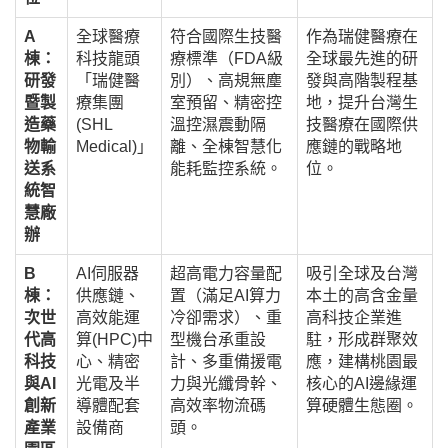
A
全球醫療
符合國際生技醫
作為瑞健醫療在
棟：
科技龍頭
療標準（FDA級
全球最先進的研
研發
「瑞健醫
別）、高規無塵
發與高階製程基
暨製
療集團
室預留、精密控
地，提升台灣生
造藥
(SHL
溫控濕震動隔
技醫療在國際供
物輸
Medical)」
離、全棟智慧化
應鏈的戰略地
送系
能耗監控系統。
位。
統智
慧廠
辦
B
AI伺服器
超高電力容量配
吸引全球及台灣
棟：
供應鏈、
置（滿足AI算力
本土的高含金量
次世
高效能運
冷卻需求）、重
高科技企業進
代高
算(HPC)中
型機台承重設
駐，形成群聚效
科技
心、精密
計、多重備援電
應，建構桃園最
與AI
光電及半
力與光纖骨幹、
核心的AI邊緣運
創新
導體配套
高效率物流碼
算硬體生態圈。
產業
設備商
頭。