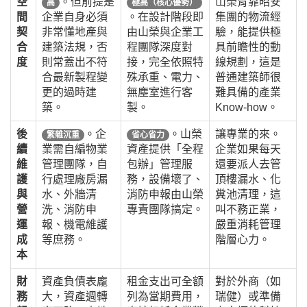
空
。但前提是
山榮背靠昭安
高
極高（核心優勢）
間
企業自身必須
。在設計階段即
集團的物流經
契
非常懂地產與
由山榮與企業工
驗，能提供極
合
建築法規，否
程團隊深度對
具前瞻性的動
度
則常蓋出不符
接，完全依照特
線規劃，這是
合最新製程變
殊承重、電力、
普通建築師很
更的過時建
無塵室進行客
難具備的產業
築。
製。
Know-how。
後
。企
。山榮
讓專業的來。
繁雜沉重
省心省力
續
業需自編物業
資產提供「全程
企業如果每天
維
管理團隊，自
包辦」管理服
還要派人去管
護
行處理廠房漏
務，設備壞了、
頂樓漏水、化
與
水、外牆清
消防申報由山榮
糞池清理，這
營
洗、消防申
專責團隊搞定。
叫不務正業，
運
報、機電維護
嚴重消耗管理
成
等庶務。
階層心力。
本
財
資產負債表龐
租金支出可全額
對於外商（如
務
大，資產週轉
列為當期費用，
瑞健）或準備