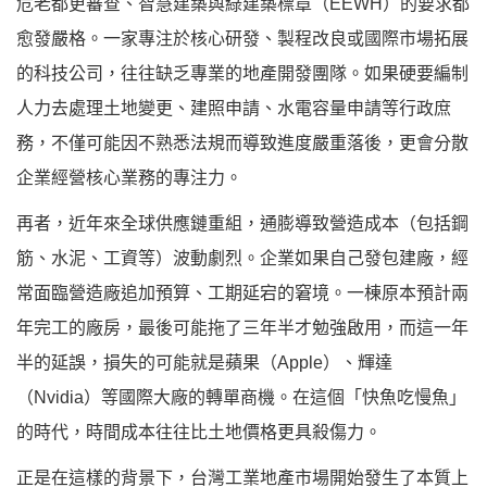
危老都更審查、智慧建築與綠建築標章（EEWH）的要求都
愈發嚴格。一家專注於核心研發、製程改良或國際市場拓展
的科技公司，往往缺乏專業的地產開發團隊。如果硬要編制
人力去處理土地變更、建照申請、水電容量申請等行政庶
務，不僅可能因不熟悉法規而導致進度嚴重落後，更會分散
企業經營核心業務的專注力。
再者，近年來全球供應鏈重組，通膨導致營造成本（包括鋼
筋、水泥、工資等）波動劇烈。企業如果自己發包建廠，經
常面臨營造廠追加預算、工期延宕的窘境。一棟原本預計兩
年完工的廠房，最後可能拖了三年半才勉強啟用，而這一年
半的延誤，損失的可能就是蘋果（Apple）、輝達
（Nvidia）等國際大廠的轉單商機。在這個「快魚吃慢魚」
的時代，時間成本往往比土地價格更具殺傷力。
正是在這樣的背景下，台灣工業地產市場開始發生了本質上