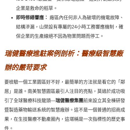
企業是救命的稻草。
即時修繕響應：
廠區內任何非人為破壞的機電故障、
結構滲漏，山榮設有專屬的24小時工務響應機制，確
保企業的生產線絕不因為物業問題而停工。
瑞健醫療進駐案例剖析：醫療級智慧廠
辦的嚴苛要求
要檢驗一個工業園區好不好，最簡單的方法就是看它的「鄰
居」是誰。南美智慧園區最引人注目的亮點，莫過於成功吸
引了全球醫療科技龍頭—
瑞健醫療集團
前來設立其全棟研發
暨製造藥物輸送系統的智慧廠辦。這不是一個普通的招商成
果，在生技醫療不動產圈內，這堪稱是一次指標性的歷史事
件。