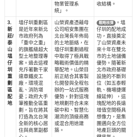
物業管理系
收結構。
統」。
3.
塭仔圳重劃區
山榮資產憑藉母
。塭
戰略核彈
新
是近年來新北
公司昭安集團在
仔圳的配地成
莊/
市政府列為
北台灣長年佈局
功，直接奠定
泰
「重中之重」
的土地脈絡，在
了山榮資產未
山
的旗艦級超大
塭仔圳重劃過程
來十年在雙北
塭
型土地整理專
中取得了極具戰
市的土地儲備
仔
案。過去這裡
略戰術價值的精
優勢。隨著新
圳
充斥著數千家
華配地。山榮目
北市政府基礎
重
違章鐵皮工
前正結合其客製
設施的不斷到
劃
廠，環境混
化開發與全程包
位（如五泰輕
區
亂、消防堪
辦的一站式服務
軌、機場捷運
配
憂；政府大手
優勢，針對這塊
線延伸），這
地
筆推動全區重
地規劃符合未來
塊配地的長遠
劃，旨在將其
碳中和、智慧化
增值空間極具
打造為北台灣
潮流的頂級商務
想像力，是集
全新的核心居
或混合用途建
團邁向全方位
住與商業副都
築。
地產巨頭的關
心。
鍵底氣。