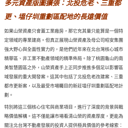
多元資產版圖擴張：北投危老、三重都
更、塭仔圳重劃區配地的長遠價值
如果山榮資產只會蓋工業廠房，那它充其量只能算是一個特
定領域的專業建商。但真正展現山榮資產及母公司昭安集團
強大野心與全面性實力的，是他們近年來在北台灣核心城市
精華區、非工業不動產領域的精準佈局。除了桃園龜山的南
美智慧園區之外，山榮資產手上正同步推進多個足以影響區
域發展的重大開發案。這其中包括了
北投危老改建案
、
三重
都市更新案
，以及最受市場矚目的
新莊塭仔圳重劃區配地計
劃
。
特別將這三個核心住宅與商業項目，進行了深度的背景與戰
略價值解構。這不僅能讓市場看清山榮的資產厚度，更能為
關注北台灣不動產發展的投資人提供極具價值的參考線索：