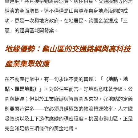
舉進駐，將直接帶動周邊消費、居住租賃、交通服務等內需
經濟的全面增長。這不僅僅是山榮資產自身地產版圖的成
功，更是一次與地方政府、在地居民、跨國企業達成「三
贏」的經典區域開發案。
地緣優勢：龜山區的交通路網與高科技
產業集聚效應
在不動產行業中，有一句永遠不變的真理：
「（地點、地
點、還是地點）」
。對於住宅而言，好地點意味著學區、公
園與捷運；但對於工業廠辦與智慧園區來說，好地點的定義
則要嚴苛得多——它必須具備極致的
物流轉運效率
、
人才磁
吸效應
以及
上下游供應鏈的稠密程度
。桃園市龜山區，正是
完全滿足這三項條件的黃金地帶。