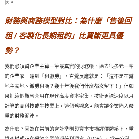
因。
財務與商務模型對比：為什麼「售後回
租 / 客製化長期租約」比買斷更具優
勢？
我們必須幫企業主算一筆最真實的財務帳。過去很多老一輩
的企業家一聽到「租廠房」，直覺反應就是：「這不是在幫
地主養地、繳房租嗎？幾十年後我們什麼都沒留下！」但如
果把這個觀念套用在現代高度資本密集、技術更迭速度以月
計算的高科技或生技業上，這個舊觀念可能會讓企業陷入嚴
重的財務泥淖。
為什麼？因為在當前的會計準則與資本市場評價體系下，
重
資產模式正在侵蝕企業的淨值利潤率（ROE）
。當一家科