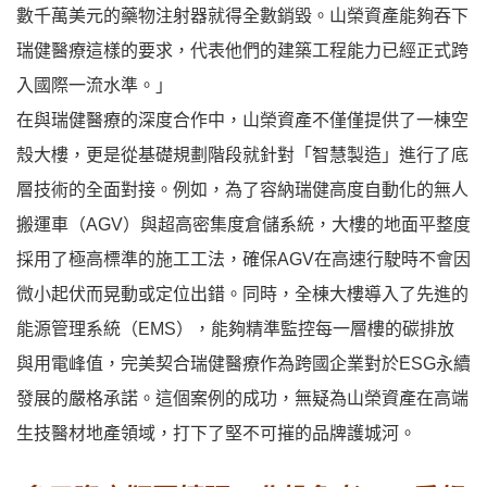
數千萬美元的藥物注射器就得全數銷毀。山榮資產能夠吞下
瑞健醫療這樣的要求，代表他們的建築工程能力已經正式跨
入國際一流水準。」
在與瑞健醫療的深度合作中，山榮資產不僅僅提供了一棟空
殼大樓，更是從基礎規劃階段就針對「智慧製造」進行了底
層技術的全面對接。例如，為了容納瑞健高度自動化的無人
搬運車（AGV）與超高密集度倉儲系統，大樓的地面平整度
採用了極高標準的施工工法，確保AGV在高速行駛時不會因
微小起伏而晃動或定位出錯。同時，全棟大樓導入了先進的
能源管理系統（EMS），能夠精準監控每一層樓的碳排放
與用電峰值，完美契合瑞健醫療作為跨國企業對於ESG永續
發展的嚴格承諾。這個案例的成功，無疑為山榮資產在高端
生技醫材地產領域，打下了堅不可摧的品牌護城河。