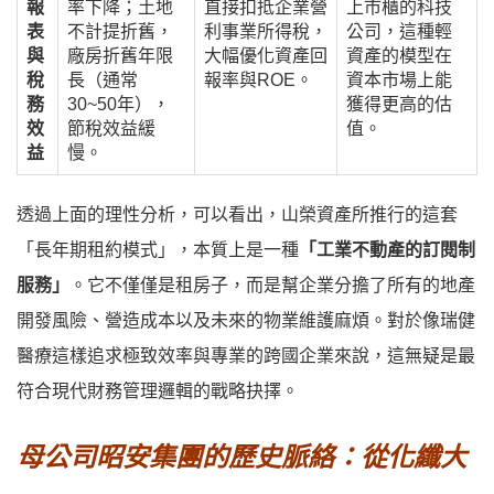
報
率下降；土地
直接扣抵企業營
上市櫃的科技
表
不計提折舊，
利事業所得稅，
公司，這種輕
與
廠房折舊年限
大幅優化資產回
資產的模型在
稅
長（通常
報率與ROE。
資本市場上能
務
30~50年），
獲得更高的估
效
節稅效益緩
值。
益
慢。
透過上面的理性分析，可以看出，山榮資產所推行的這套
「長年期租約模式」，本質上是一種
「工業不動產的訂閱制
服務」
。它不僅僅是租房子，而是幫企業分擔了所有的地產
開發風險、營造成本以及未來的物業維護麻煩。對於像瑞健
醫療這樣追求極致效率與專業的跨國企業來說，這無疑是最
符合現代財務管理邏輯的戰略抉擇。
母公司昭安集團的歷史脈絡：從化纖大