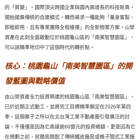
的「質變」。國際頂尖跨國企業與國內高增長的科技新貴，
開始揚棄傳統的自建模式，轉而尋求一種能夠「量身客製、
即租即用、且有專業團隊全程維運」的全新物業方案。山榮
資產在此刻全面啟動位於桃園龜山區的「南美智慧園區」，
可以說精準地切中了這個時代的轉折點。
核心：桃園龜山「南美智慧園區」的開
發藍圖與戰略價值
由山榮資產全力投資興建的桃園龜山區「南美智慧園區」，
已於近期正式動工，並將完工目標精準鎖定在
2026年第四
季
。這個案子之所以在北台灣工業不動產圈引發廣泛的討
論，不僅僅是因為它高達逾60億元的投資總額，更是因為它
在規劃之初，就徹底跳脫了傳統鐵皮廠房或格子間式工業廠