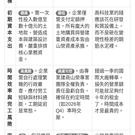
標
初
。需一次
。企業僅
高科技業的錢
極高
極低
期
性投入數億至
需支付定額押
應該花在研發
資
數十億元的土
金，所有龐大的
和買設備上，
本
地款、營造成
土地購買與營建
而不是砸在變
支
本與建築設計
重資產成本皆由
現性極差的鋼
出
費，嚴重排擠
山榮資產承擔。
筋水泥裡。
核心業務資
金。
時
。企業
。由專
錯過一季的國
高風險
高度可控
間
需自行處理繁
業建商山榮專業
際大廠轉單，
效
雜的行政審
團隊全權負責，
損失的營業額
率
查、應付勞工
責任盈虧自負，
可能就足夠付
與
短缺與材料通
確保在約定時間
十年的租金
完
膨，工期延宕
（如2026年
了，時間成本
工
是常態。
Q4）準時交
才是最貴的。
風
屋。
險