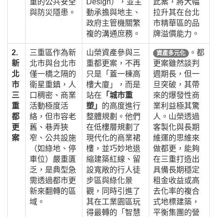
重的公共安全
Design），並主
此案，將大幅
與防災隱患。
動承擔與地主、
拉升其在台北
政府主管機關繁
市精華區的品
複的溝通庶務。
牌溢價能力。
2.
三重區作為新
山榮資產參與三
。都
資產多元化
新
北市與台北市
重都更案，不再
更案雖然談判
北
僅一橋之隔的
只是「蓋一棟高
週期長，但一
市
衛星重鎮，人
樓大廈」，而是
旦突破，其帶
三
口稠密、商業
站在
「城市重
來的爆發性商
重
活動極度活
塑」
的高度進行
業利益極其驚
都
絡，但市容老
整體規劃。他們
人。山榮透過
更
舊、巷弄狹
在低樓層規劃了
客製化與長期
案
窄、公共設施
現代化的商業裙
維運的思維來
（如綠地、停
樓，並巧妙地退
做都更，能夠
車位）嚴重匱
縮建築紅線、留
在三重打造出
乏，是典型急
設寬敞的行人徒
具備長期穩定
需透過都市更
步區與綠化景
租金收益或高
新來翻轉的區
觀，同時引進了
去化率的複合
域。
其在工業園區玩
式地標建築，
得最轉的「智慧
平衡集團的營