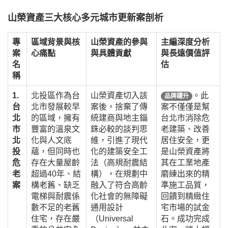
山榮資產三大核心多元城市更新案剖析
專
區域背景與核
山榮資產的參與
主編深度分析
案
心痛點
與具體貢獻
與長遠價值評
名
估
稱
1.
北投區作為台
山榮資產切入該
。此
品牌躍升
台
北市發展較早
案後，捨棄了傳
案不僅僅是幫
北
的區域，擁有
統建商與地主錙
台北市消除危
市
豐富的溫泉文
銖必較的談判思
老建築、改善
北
化與人文底
維，引進了現代
居住安全，更
投
蘊，但同時也
化的建築安全工
是山榮資產將
危
存在大量屋齡
法（高規耐震結
其在工業地產
老
超過40年、結
構），在規劃中
磨練出來的精
案
構老舊、缺乏
融入了符合高齡
準施工品質，
電梯與耐震係
化社會的無障礙
回饋到精緻住
數不足的老舊
通用設計
宅市場的試金
住宅，存在嚴
（Universal
石。成功完成