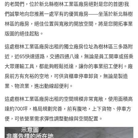
的老闆們，位於新北縣樹林工業區廠房絕對是您的首選!我
們誠摯地向您推薦一處罕有的優質廠房——坐落於新北縣樹
林區的廠房，絕佳位置與寬敞的開放空間，將是您開拓事業
版圖的絕佳起點。
這處樹林工業區廠房出租的獨立廠房位址為樹林區三多路附
近，近65快速道路，交通四通八達，無論是員工開車或搭乘
大眾運輸工具，都能夠輕鬆抵達，讓你的事業招工便利。廠
房前方有充裕的空地，可供貨櫃車停車卸貨，無論是製造
業、物流業，進出動線超便利。
這處樹林工業區廠房出租的空間規模非常寬敞，使用面積高
達約700坪，格局規劃完善，前有腹地，上下貨物、停車方
便，可依營業需求彈性調整動線與空間配置。