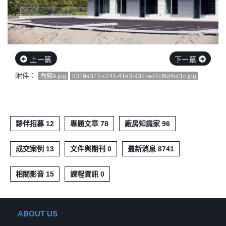
上一篇
下一篇
附件：
內部9.jpg
8319a377-c241-41e3-93cf-ad7cf6d4cc1c.jpg
夥伴招募 12
專題文章 78
廠房知識家 96
成交案例 13
文件與期刊 0
最新消息 8741
相關影音 15
課程資訊 0
ABOUT US