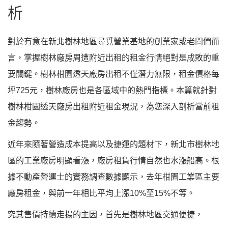
析
對於有意在新北樹林地區尋覓營業基地的創業家或老闆們而
言，掌握樹林廠房周遭附近出租的租金行情絕對是成敗的重
要關鍵。樹林柑園透天廠房出租不僅潛力無限，租金價格每
坪725元，樹林廠房也是各區域中的熱門指標。本篇就針對
樹林柑園透天廠房出租附近租金現況，為您深入剖析當前租
金趨勢。
近年來隨著營造成本提高以及捷運的題材下，新北市樹林地
區的工業廠房明顯看漲，廠房租賃行情自然也水漲船高。根
據不動產營運士的實務調查數據顯示，去年柑園工業區主要
廠房租金，與前一年相比平均上漲10%至15%不等。
究其售價持續走揚的主因，首先是樹林地區交通便捷，