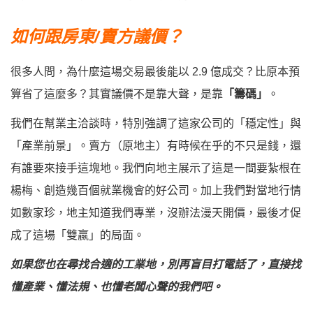
如何跟房東/賣方議價？
很多人問，為什麼這場交易最後能以 2.9 億成交？比原本預
算省了這麼多？其實議價不是靠大聲，是靠
「籌碼」
。
我們在幫業主洽談時，特別強調了這家公司的「穩定性」與
「產業前景」。賣方（原地主）有時候在乎的不只是錢，還
有誰要來接手這塊地。我們向地主展示了這是一間要紮根在
楊梅、創造幾百個就業機會的好公司。加上我們對當地行情
如數家珍，地主知道我們專業，沒辦法漫天開價，最後才促
成了這場「雙贏」的局面。
如果您也在尋找合適的工業地，別再盲目打電話了，直接找
懂產業、懂法規、也懂老闆心聲的我們吧。