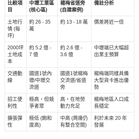
比較項
中壢工業區
楊梅省道旁
備註分析
目
(核心區)
(自建案例)
土地行
約 26 - 35
約 13 - 18 萬
價差將近一倍
情 (每
萬
坪)
2000坪
約 5.2 億 -
約 2.6 億 -
中壢端已大幅超
土地成
7 億
3.6 億
出業主預算
本
交通動
國道1號內
國道1號楊梅
楊梅端同樣具備
線
壢/中壢交
交流道/省道
大型貨卡進出優
流道
旁
勢
招工便
極高，但競
高，在地勞
楊梅地區人口成
利性
爭者眾
動力充足
長穩定
擴張彈
極低 (飽和
中高 (周邊仍
利於未來 20 年
性
度高)
有整合空間)
發展