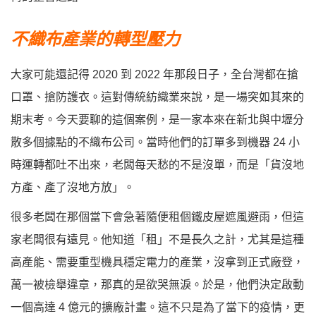
不織布產業的轉型壓力
大家可能還記得 2020 到 2022 年那段日子，全台灣都在搶
口罩、搶防護衣。這對傳統紡織業來說，是一場突如其來的
期末考。今天要聊的這個案例，是一家本來在新北與中壢分
散多個據點的不織布公司。當時他們的訂單多到機器 24 小
時運轉都吐不出來，老闆每天愁的不是沒單，而是「貨沒地
方產、產了沒地方放」。
很多老闆在那個當下會急著隨便租個鐵皮屋遮風避雨，但這
家老闆很有遠見。他知道「租」不是長久之計，尤其是這種
高產能、需要重型機具穩定電力的產業，沒拿到正式廠登，
萬一被檢舉違章，那真的是欲哭無淚。於是，他們決定啟動
一個高達 4 億元的擴廠計畫。這不只是為了當下的疫情，更