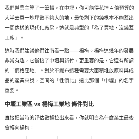
我們幫業主算了一筆帳。在中壢，你可能得花掉 4 億預算的
大半去買一塊坪數不夠大的地，最後剩下的錢根本不夠蓋出
一間像樣的現代化廠房。這就是典型的「為了買地，沒錢蓋
工廠」。
這時我們建議他們往南看一點——
楊梅
。楊梅這幾年的發展
非常有趣，它銜接了中壢與新竹，更重要的是，它還有所謂
的「價格窪地」。對於不織布這種需要大面積堆放原料與成
品的產業來說，空間的「性價比」遠比那個「中壢」的名字
重要。
中壢工業區 vs 楊梅工業地 條件對比
直接把當時的評估數據拉出來看，你就明白為什麼業主最後
會轉向楊梅：