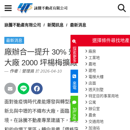
詠騰不動產有限公司
新聞訊息
最新消息
最新消息
探索更多
廠辦合一提升 30% 效率！拆解紡織
大廠 2000 坪楊梅擴廠佈局
作者：
管理員
於 2026-04-10
來電
面對後疫情時代產能爆發與轉型壓力，一家原分散於
166
次閱讀
加LINE
新北與中壢的不織布大廠，面臨「有單無產能」的困
境。在詠騰不動產專業建議下，業主放棄土地單價高昂且飽
和的中壢工業區，轉向具備「價格窪地」優勢的楊梅省道