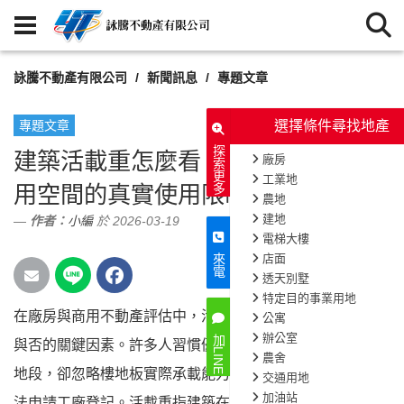
詠騰不動產有限公司
新聞訊息
專題文章
專題文章
探索更多
建築活載重怎麼看？廠房、倉儲與商
用空間的真實使用限制解析
作者：
小編
於 2026-03-19
來電
在廠房與商用不動產評估中，活載重往往是影響成交
297
次閱讀
加LINE
與否的關鍵因素。許多人習慣優先關注價格、坪數與
地段，卻忽略樓地板實際承載能力，導致設備無法進場或無
法申請工廠登記。活載重指建築在使用過程中所承受的人