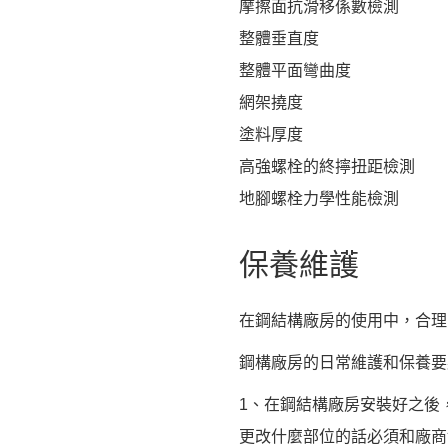
摩擦面抗滑移係數檢測
整體垂直度
整體平面彎曲度
網架撓度
塗料厚度
高強螺栓的終擰扭距檢測
地腳螺栓力學性能檢測
保養維護
在鋼結構廠房的使用中，合理
鋼構廠房的日常維護和保養要
1、在鋼結構廠房安裝好之後
更改什麼部位的話必須和廠商