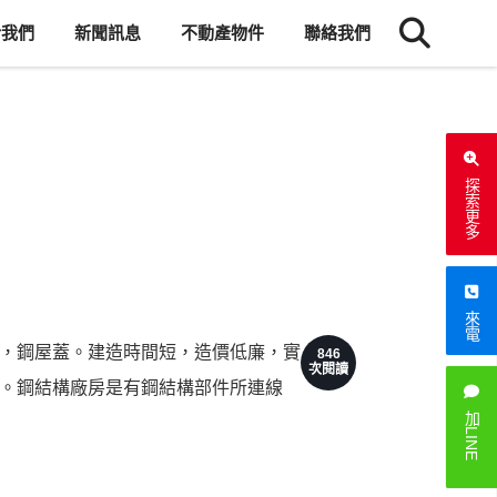
於我們
新聞訊息
不動產物件
聯絡我們
探索更多
來電
，鋼屋蓋。建造時間短，造價低廉，實
846
次閱讀
。鋼結構廠房是有鋼結構部件所連線
加LINE