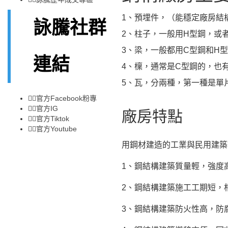
1、預埋件，（能穩定廠房結
詠騰社群
2、柱子，一般用H型鋼，或
3、梁，一般都用C型鋼和H
連結
4、檁，通常是C型鋼的，也
5、瓦，分兩種，第一種是單
👉🏻
官方Facebook粉專
👉🏻
官方IG
廠房特點
👉🏻
官方Tiktok
👉🏻
官方Youtube
用鋼材建造的工業與民用建築
1、鋼結構建築質量輕，強度
2、鋼結構建築施工工期短，
3、鋼結構建築防火性高，防