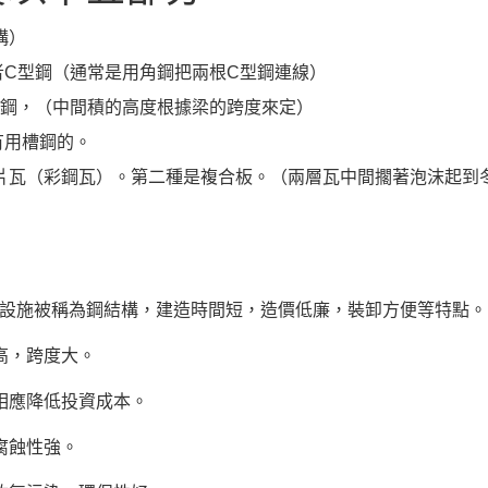
構）
者C型鋼（通常是用角鋼把兩根C型鋼連線）
型鋼，（中間積的高度根據梁的跨度來定）
有用槽鋼的。
片瓦（彩鋼瓦）。第二種是複合板。（兩層瓦中間擱著泡沫起到
設施被稱為鋼結構，建造時間短，造價低廉，裝卸方便等特點。
高，跨度大。
相應降低投資成本。
腐蝕性強。