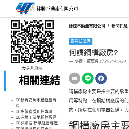
詠騰不動產有限公司
新聞訊息
廠房知識家
何謂鋼構廠房?
作者：
管理員
於 2024-05-20
分享此頁面
相關連結
鋼構廠房主要是指主要的承重
👉🏻
新青安房地產租售專
用等特點。在鋼結構廠房的使
區
的，所以在使用電器設備，比
👉🏻
詠騰廠房租售專區
👉🏻
詠騰工業地租售專區
鋼構廠房主
👉🏻
詠騰農/建地租售專區
👉🏻
詠騰歷年成交專區