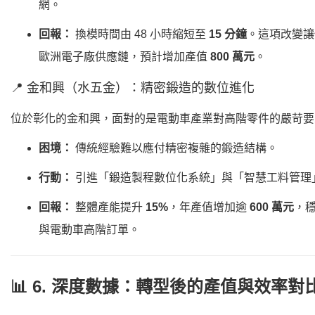
網。
回報：
換模時間由 48 小時縮短至
15 分鐘
。這項改變讓
歐洲電子廠供應鏈，預計增加產值
800 萬元
。
📍 金和興（水五金）：精密鍛造的數位進化
位於彰化的金和興，面對的是電動車產業對高階零件的嚴苛要
困境：
傳統經驗難以應付精密複雜的鍛造結構。
行動：
引進「鍛造製程數位化系統」與「智慧工料管理
回報：
整體產能提升
15%
，年產值增加逾
600 萬元
，
與電動車高階訂單。
📊 6. 深度數據：轉型後的產值與效率對