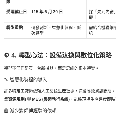
限
受理截止日
115 年 6 月 30 日
採「先到先審
即止
轉型重點
研發創新、智慧化製程、低
需結合機聯網
碳轉型
統
⚙️ 4. 轉型心法：設備汰換與數位化策略
轉型不僅僅是買一台新機器，而是思維的根本轉變。
🔧 智慧化製程的導入
許多特定工廠仍依賴人工紀錄生產數據，這會導致資訊斷層
業資源規劃)
與
MES (製造執行系統)
，能將現場生產進度即時
🤖 減少對師傅經驗的依賴