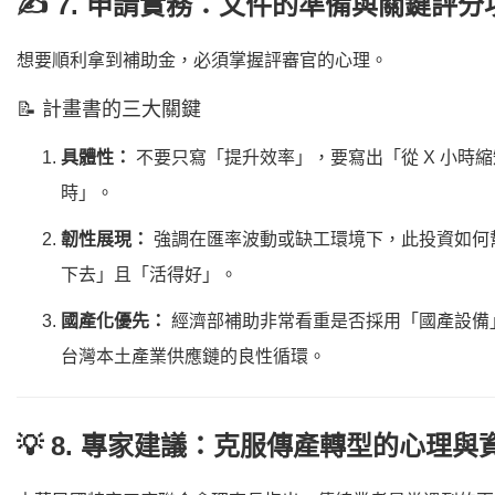
✍️ 7. 申請實務：文件的準備與關鍵評分
想要順利拿到補助金，必須掌握評審官的心理。
📝 計畫書的三大關鍵
具體性：
不要只寫「提升效率」，要寫出「從 X 小時縮短
時」。
韌性展現：
強調在匯率波動或缺工環境下，此投資如何
下去」且「活得好」。
國產化優先：
經濟部補助非常看重是否採用「國產設備
台灣本土產業供應鏈的良性循環。
💡 8. 專家建議：克服傳產轉型的心理與