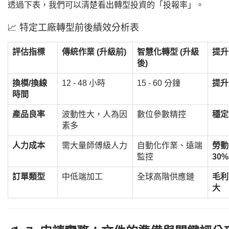
透過下表，我們可以清楚看出轉型投資的「投報率」。
📈 特定工廠轉型前後績效分析表
評估指標
傳統作業 (升級前)
智慧化轉型 (升級
提升
後)
換模/換線
12 - 48 小時
15 - 60 分鐘
提升
時間
產品良率
波動性大，人為因
數位參數精控
穩定
素多
人力成本
需大量師傅級人力
自動化作業、遠端
勞動
監控
30%
訂單類型
中低端加工
全球高階供應鏈
毛利
大