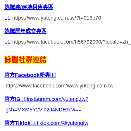
詠騰農/
建地租售專區
👉🏻
https://www.yuteng.com.tw/?f=013b70
詠騰歷年成交專區
👉🏻
https://www.facebook.com/h56792000/?locale=z
詠騰社群連結
官方Facebook粉專
👉🏻
https://www.facebook.com/www.yuteng.com.tw
官方IG
👉🏻
instagram.com/yuteng.tw?
igsh=MXM5Y2Vib2J4NDEzcw==
官方Tiktok
👉🏻
tiktok.com/@yutengtw