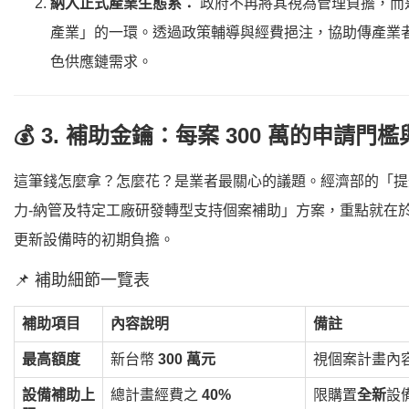
納入正式產業生態系：
政府不再將其視為管理負擔，而
產業」的一環。透過政策輔導與經費挹注，協助傳產業
色供應鏈需求。
💰 3. 補助金鑰：每案 300 萬的申請門
這筆錢怎麼拿？怎麼花？是業者最關心的議題。經濟部的「提
力-納管及特定工廠研發轉型支持個案補助」方案，重點就在
更新設備時的初期負擔。
📌 補助細節一覽表
補助項目
內容說明
備註
最高額度
新台幣
300 萬元
視個案計畫內
設備補助上
總計畫經費之
40%
限購置
全新
設