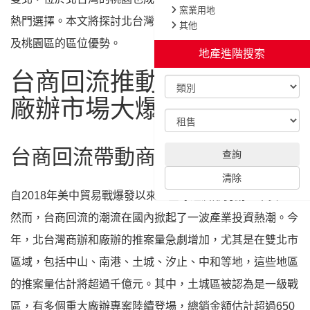
窯業用地
熱門選擇。本文將探討北台灣商辦廠辦市場的發展趨勢，以
其他
及桃園區的區位優勢。
地產進階搜索
台商回流推動北台灣商辦
廠辦市場大爆發
台商回流帶動商辦和廠辦需求
查詢
清除
自2018年美中貿易戰爆發以來，全球經濟形勢動盪不安，
然而，台商回流的潮流在國內掀起了一波產業投資熱潮。今
年，北台灣商辦和廠辦的推案量急劇增加，尤其是在雙北市
區域，包括中山、南港、土城、汐止、中和等地，這些地區
的推案量估計將超過千億元。其中，土城區被認為是一級戰
區，有多個重大廠辦專案陸續登場，總銷金額估計超過650