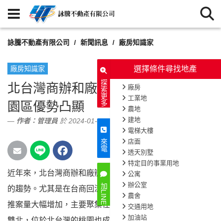
詠騰不動產有限公司
新聞訊息
廠房知識家
廠房知識家
選擇條件尋找地產
探索更多
北台灣商辦和廠辦市場蓬勃發展：桃
廠房
工業地
園區優勢凸顯
農地
建地
作者：
管理員
於 2024-01-10
電梯大樓
店面
來電
透天別墅
特定目的事業用地
近年來，北台灣商辦和廠辦不動產市場呈現蓬勃發展
公寓
923
次閱讀
辦公室
加LINE
的趨勢。尤其是在台商回流的背景下，商辦和廠辦的
農舍
推案量大幅增加，主要聚集在雙北市區域。然而，不僅限於
交通用地
加油站
雙北，位於北台灣的桃園也成為眾多企業設廠和設立據點的