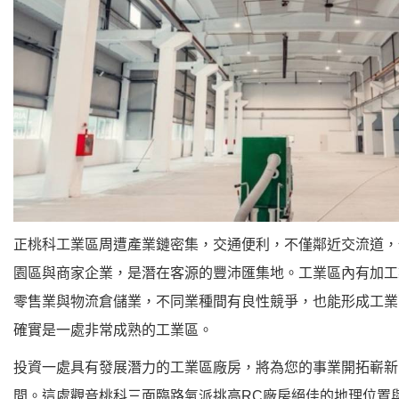
正桃科工業區周遭產業鏈密集，交通便利，不僅鄰近交流道，
園區與商家企業，是潛在客源的豐沛匯集地。工業區內有加工
零售業與物流倉儲業，不同業種間有良性競爭，也能形成工業
確實是一處非常成熟的工業區。
投資一處具有發展潛力的工業區廠房，將為您的事業開拓嶄新
間。這處觀音桃科三面臨路氣派挑高RC廠房絕佳的地理位置