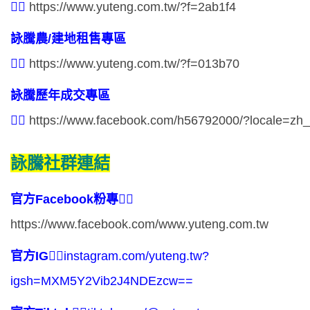
👉🏻
https://www.yuteng.com.tw/?f=2ab1f4
詠騰農/
建地租售專區
👉🏻
https://www.yuteng.com.tw/?f=013b70
詠騰歷年成交專區
👉🏻
https://www.facebook.com/h56792000/?locale=z
詠騰社群連結
官方Facebook粉專
👉🏻
https://www.facebook.com/www.yuteng.com.tw
官方IG
👉🏻
instagram.com/yuteng.tw?
igsh=MXM5Y2Vib2J4NDEzcw==