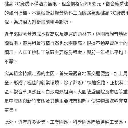
挑高RC廠房不僅潛力無限，租金價格每坪662元，觀音廠房
的熱門指標。本篇就針對觀音桃科三面臨路氣派挑高RC廠房
況，為您深入剖析當前租金趨勢。
近年來隨著營造成本提高以及捷運的題材下，桃園市觀音地區
顯看漲，廠房租賃行情自然也水漲船高。根據不動產營運士的
顯示，去年正桃科工業區主要廠房租金，與前一年相比平均上漲
不等。
究其租金持續走揚的主因，首先是觀音地區交通便捷，加上周
全，形成了極佳的創業環境。除了鄰近61快速道路、正桃科
區、觀音草漯沙丘、白沙屯媽祖廟、大園敏盛醫院及市區等重
是中壢區與新竹市區及其他主要城市相鄰，使得物流運輸非常
密集。
此外，近年許多企業、工業園區、科學園區陸續進駐工業區，