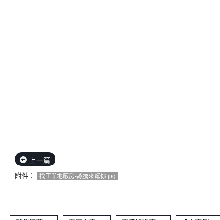
上一篇
附件：
找工業地廠房-詠騰來幫你.jpg