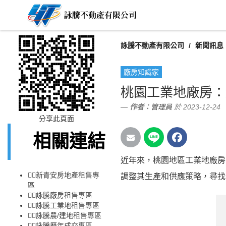
詠騰不動產有限公司
新聞訊息
廠房知識家
桃園工業地廠房：
作者：
管理員
於 2023-12-24
分享此頁面
相關連結
近年來，桃園地區工業地廠房
👉🏻
新青安房地產租售專
調整其生產和供應策略，尋找
區
👉🏻
詠騰廠房租售專區
👉🏻
詠騰工業地租售專區
👉🏻
詠騰農/建地租售專區
👉🏻
詠騰歷年成交專區