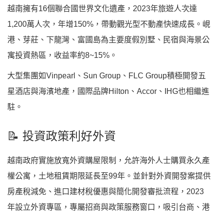
越南擁有16個聯合國世界文化遺產，2023年旅遊人次達
1,200萬人次，年增150%，帶動觀光型不動產快速成長。峴
港、芽莊、下龍灣、富國島為主要度假別墅、民宿與海景公
寓投資熱區，收益率約8~15%。
大型集團如Vinpearl、Sun Group、FLC Group積極開發五
星酒店與海濱地產，國際品牌Hilton、Accor、IHG也相繼進
駐。
📝 投資政策利好外資
越南政府實施放寬外資購屋限制，允許海外人士購買永久產
權公寓，土地租賃期限延長至99年。並針對外資開發案提供
房產稅減免、進口建材稅優惠與簡化開發審批流程，2023
年設立外資專區，專屬招商與政策服務窗口，吸引台商、港