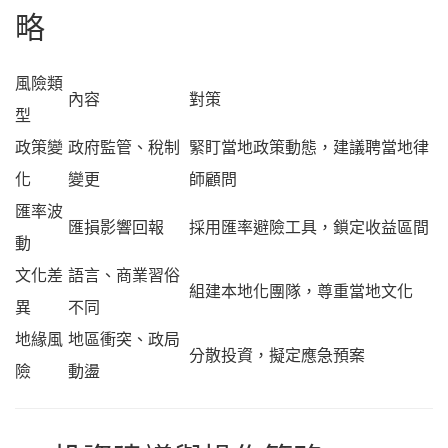
略
風險類
內容
對策
型
政策變
政府監管、稅制
緊盯當地政策動態，建議聘當地律
化
變更
師顧問
匯率波
匯損影響回報
採用匯率避險工具，鎖定收益區間
動
文化差
語言、商業習俗
組建本地化團隊，尊重當地文化
異
不同
地緣風
地區衝突、政局
分散投資，擬定應急預案
險
動盪