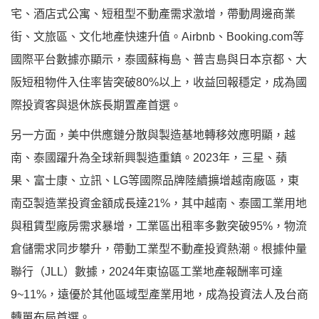
宅、酒店式公寓、短租型不動產需求激增，帶動周邊商業
街、文旅區、文化地產快速升值。Airbnb、Booking.com等
國際平台數據亦顯示，泰國蘇梅島、普吉島與日本京都、大
阪短租物件入住率皆突破80%以上，收益回報穩定，成為國
際投資客與退休族長期置產首選。
另一方面，美中供應鏈分散與製造基地轉移效應明顯，越
南、泰國躍升為全球新興製造重鎮。2023年，三星、蘋
果、富士康、立訊、LG等國際品牌陸續擴增越南廠區，東
南亞製造業投資金額成長達21%，其中越南、泰國工業用地
與租賃型廠房需求暴增，工業區出租率多數突破95%，物流
倉儲需求同步攀升，帶動工業型不動產投資熱潮。根據仲量
聯行（JLL）數據，2024年東協區工業地產報酬率可達
9~11%，遠優於其他區域型產業用地，成為投資法人及台商
轉單布局首選。