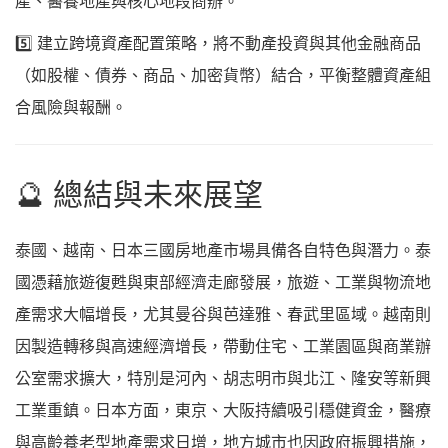
產、醫養地產與核心地段商辦。
5️⃣ 建立跨境資產配置策略，將不動產投資與其他金融商品
（如股權、債券、商品、加密貨幣）結合，平衡整體資產組
合風險與報酬。
🔮 總結與未來展望
泰國、越南、日本三國房地產市場具備各自特色與潛力。泰
國憑藉旅遊復甦與東部經濟走廊發展，旅遊、工業與物流地
產需求大幅增長，尤其曼谷與芭達雅、春武里區域。越南則
因製造轉移與高速經濟增長，帶動住宅、工業園區與商業辦
公室需求擴大，特別是河內、胡志明市與北江、隆安等新興
工業重鎮。日本方面，東京、大阪持續吸引穩健資金，醫療
與高齡養老型地產需求日增，地方城市也因政府振興措施，