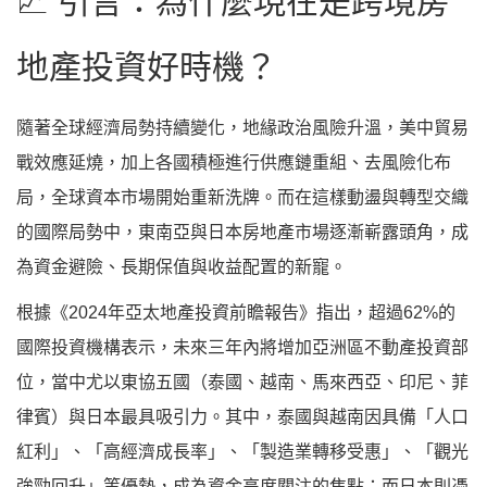
📈 引言：為什麼現在是跨境房
地產投資好時機？
隨著全球經濟局勢持續變化，地緣政治風險升溫，美中貿易
戰效應延燒，加上各國積極進行供應鏈重組、去風險化布
局，全球資本市場開始重新洗牌。而在這樣動盪與轉型交織
的國際局勢中，東南亞與日本房地產市場逐漸嶄露頭角，成
為資金避險、長期保值與收益配置的新寵。
根據《2024年亞太地產投資前瞻報告》指出，超過62%的
國際投資機構表示，未來三年內將增加亞洲區不動產投資部
位，當中尤以東協五國（泰國、越南、馬來西亞、印尼、菲
律賓）與日本最具吸引力。其中，泰國與越南因具備「人口
紅利」、「高經濟成長率」、「製造業轉移受惠」、「觀光
強勁回升」等優勢，成為資金高度關注的焦點；而日本則憑