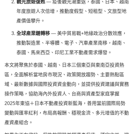
觀光旅遊復甦
— 疫後觀光潮重返，泰國、日本、越南
年度旅遊人次倍增，推動度假型、短租型、文旅型地
產價值攀升。
全球產業鏈轉移
— 美中貿易戰+地緣政治分散效應，
推動製造業、半導體、電子、汽車產業南移，越南、
泰國、馬來西亞、印尼工業不動產需求爆發。
本文將聚焦於泰國、越南、日本三個東亞與東南亞投資熱
區，全面解析當地房市現況、政策開放趨勢、主要熱點區
域、最新數據與國際投資資金動向，並提供投資建議與實務
操作策略，協助海內外投資人、台商與資產型家庭掌握
2025年東協＋日本不動產投資新藍海，善用當前國際局勢
變動與匯率紅利，布局高報酬、穩現金流、多元增值的不動
產資產組合。