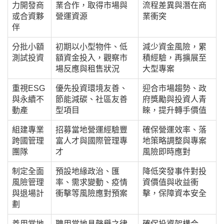
力開發商
業合作，取得市場與
流程差異與潛在商
或合資夥
營運資源
業衝突
伴
分批小額
初期以小型物件、低
減少資金風險，累
測試投資
額資金投入，觀察市
積經驗，再擴展至
場反應與租售狀況
大型專案
重視ESG
優先投資環境友善、
迎合市場趨勢、政
與永續不
節能減碳、社區友善
府獎勵與投資人青
動產
型項目
睞，提升轉手價值
組建專業
招募當地營運經驗豐
確保營運效率、落
跨國管理
富人才與國際管理專
地策略調整與專案
團隊
才
風險即時應對
制定全面
預設地緣政治、匯
降低突發事件對投
風險管理
率、需求變動、疫情
資價值與收益衝
與退場計
衝擊等風險應對預案
擊，保障資本安全
劃
善用當地
聘用當地具聲譽之律
確保投資架構合