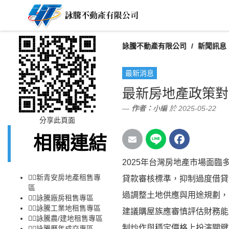
詠騰不動產有限公司
新聞訊息
最新消息
最新房地產政策對
作者：
小編
於 2025-05-22
分享此頁面
相關連結
2025年台灣房地產市場面
👉🏻
新青安房地產租售專
貸款審核標準，抑制過度借貸
區
過調整土地供應與用途規劃，
👉🏻
詠騰廠房租售專區
👉🏻
詠騰工業地租售專區
建議購屋族應審慎評估財務能
👉🏻
詠騰農/建地租售專區
制炒作與穩定價格上扮演關鍵
👉🏻
詠騰歷年成交專區