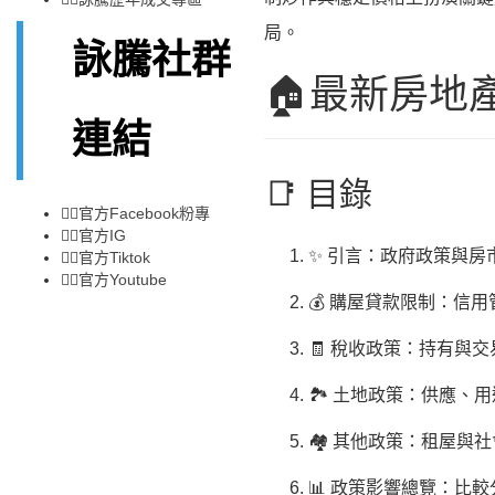
局。
詠騰社群
🏠最新房
連結
📑 目錄
👉🏻
官方Facebook粉專
👉🏻
官方IG
✨ 引言：政府政策與房
👉🏻
官方Tiktok
👉🏻
官方Youtube
💰 購屋貸款限制：信
🧾 稅收政策：持有與
🏞️ 土地政策：供應
🏘️ 其他政策：租屋與
📊 政策影響總覽：比