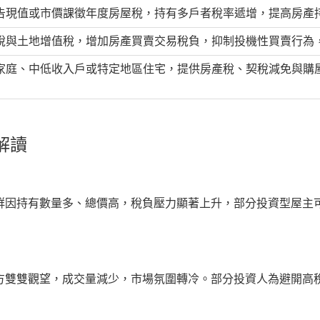
告現值或市價課徵年度房屋稅，持有多戶者稅率遞增，提高房產
稅與土地增值稅，增加房產買賣交易稅負，抑制投機性買賣行為
家庭、中低收入戶或特定地區住宅，提供房產稅、契稅減免與購
解讀
群因持有數量多、總價高，稅負壓力顯著上升，部分投資型屋主
方雙雙觀望，成交量減少，市場氛圍轉冷。部分投資人為避開高