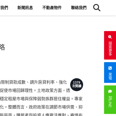
於我們
新聞訊息
不動產物件
聯絡我們
探索更多
略
來電
過限制貸款成數、調升房貸利率、強化
1379
次閱讀
促使市場回歸理性。土地政策方面，透
加LINE
穩定租屋市場與保障弱勢族群居住權益。專家
化。整體而言，政府政策在調節市場供需、抑
新局面，購屋者與投資人應靈活應對、審慎布