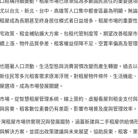
口結構持續變動，租屋市場已逐漸成為多數國民居住的重要選項
尤以台北、新北、台中、高雄等人口集中都會區最為明顯。無論
租屋成為長期甚至終身居住模式者日益增多，租屋市場的重要性
宅政策、租金補貼擴大方案、包租代管制度等，期望改善租屋市
續上漲、物件品質參差、租客權益保障不足、空置率偏高及管理
也隨著人口流動、生活型態與消費習慣改變而產生轉變。過去以
新住民等多元租客需求逐漸浮現，對租屋物件條件、生活機能、
屋選項，成為市場發展關鍵。
市場，從智慧租屋管理系統、線上簽約、虛擬看屋到租金支付與
與房東、租客數位素養仍有差距，影響市場普及度與管理效率。
年台灣租屋市場供需現況與發展趨勢，涵蓋新建與二手租屋供給情
與解決方案，並提出政策建議與未來展望，協助房東、租客、業