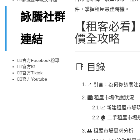
件，掌握租屋最佳時機。
詠騰社群
【租客必看】
價全攻略
連結
👉🏻
官方Facebook粉專
📑 目錄
👉🏻
官方IG
👉🏻
官方Tiktok
👉🏻
官方Youtube
📌 引言：為何你該關
🏙️ 租屋市場供應狀況
2.1 📈 新建租屋市場
2.2 🏚️ 二手租屋市
👥 租屋市場需求分析