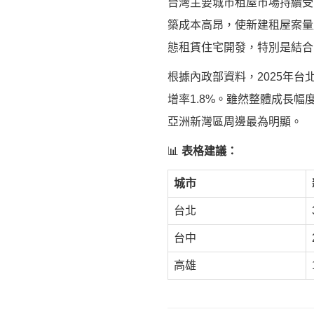
台灣主要城市租屋市場持續受
築成本高昂，使新建租屋案量
態租賃住宅開發，特別是結合
根據內政部資料，2025年台北
增率1.8%。雖然整體成長
亞洲新灣區周邊最為明顯。
📊
表格建議：
城市
台北
台中
高雄