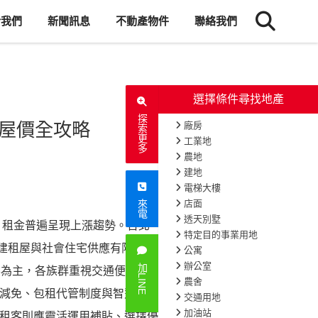
於我們
新聞訊息
不動產物件
聯絡我們
探索更多
租屋價全攻略
來電
，租金普遍呈現上漲趨勢。台北、台
15123
次閱讀
。新建租屋與社會住宅供應有限，二手物件
加LINE
客為主，各族群重視交通便利、生活機能及空間
減免、包租代管制度與智慧租屋平台，協助改
租客則應靈活運用補貼、選擇優質生活圈物