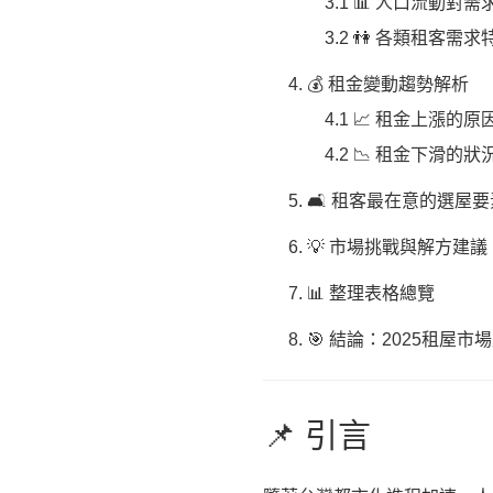
3.1 📊 人口流動對
3.2 👫 各類租客需
💰 租金變動趨勢解析
4.1 📈 租金上漲的原
4.2 📉 租金下滑的狀
🛋️ 租客最在意的選屋要
💡 市場挑戰與解方建議
📊 整理表格總覽
🎯 結論：2025租屋
📌 引言