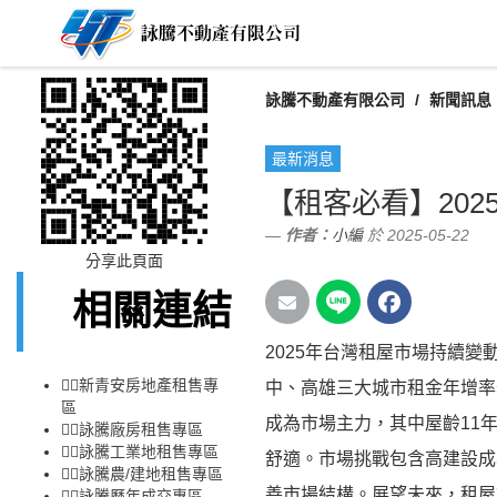
詠騰不動產有限公司
新聞訊息
最新消息
【租客必看】20
作者：
小編
於 2025-05-22
分享此頁面
相關連結
2025年台灣租屋市場持續
👉🏻
新青安房地產租售專
中、高雄三大城市租金年增率分
區
成為市場主力，其中屋齡11
👉🏻
詠騰廠房租售專區
👉🏻
詠騰工業地租售專區
舒適。市場挑戰包含高建設成
👉🏻
詠騰農/建地租售專區
善市場結構。展望未來，租屋
👉🏻
詠騰歷年成交專區