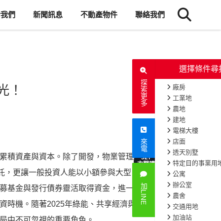
於我們
新聞訊息
不動產物件
聯絡我們
探索更多
光！
來電
累積資產與資本。除了開發，物業管理
527
次閱讀
信託，更讓一般投資人能以小額參與大型
加LINE
募基金與發行債券靈活取得資金，進一步擴大
時機。隨著2025年綠能、共享經濟與智慧
局中不可忽視的重要角色。