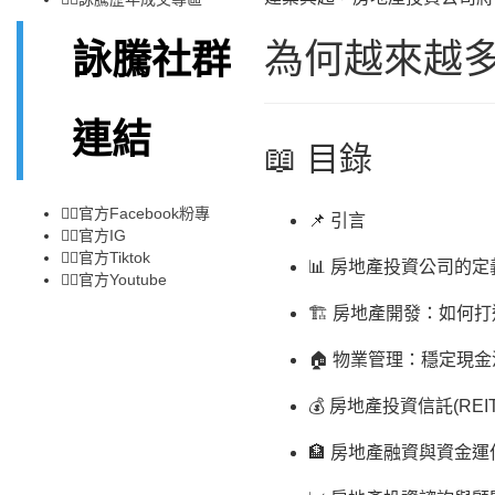
為何越來越
詠騰社群
連結
📖 目錄
👉🏻
官方Facebook粉專
📌 引言
👉🏻
官方IG
👉🏻
官方Tiktok
📊 房地產投資公司的
👉🏻
官方Youtube
🏗️ 房地產開發：如何
🏠 物業管理：穩定現
💰 房地產投資信託(REI
🏦 房地產融資與資金運