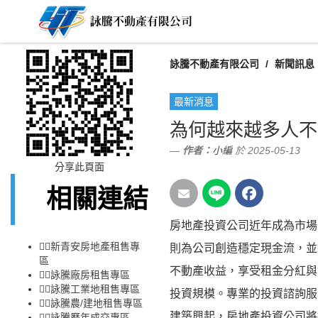
詠騰不動產有限公司
新聞訊息
最新消息
為何越來越多人不
作者：
小編
於 2025-05-13
分享此頁面
相關連結
房地產投資公司近年成為市場
👉🏻
新青安房地產租售專
則為公司創造穩定現金流，並
區
不動產收益，享受租金分紅與
👉🏻
詠騰廠房租售專區
👉🏻
詠騰工業地租售專區
投資規模。專業的投資諮詢服
👉🏻
詠騰農/建地租售專區
建築興起，房地產投資公司將
👉🏻
詠騰歷年成交專區