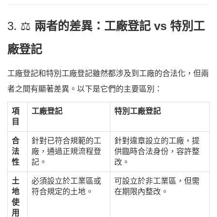
3. ⚖️
兩者的差異：工廠登記 vs 特別工
廠登記
工廠登記和特別工廠登記雖然都涉及到工廠的合法化，但兩
者之間有顯著差異。以下是它們的主要區別：
項
工廠登記
特別工廠登記
目
合
針對已符合規範的工
針對違章設立的工廠，提
法
廠，通過正規流程登
供臨時合法身份，容許整
性
記。
改。
土
必須設立於工業區或
可設立於非工業區，但需
地
符合規定的土地。
在期限內整改。
使
用