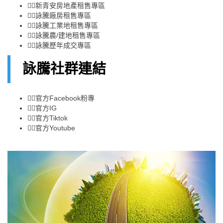
👉🏻
新青安房地產租售專區
👉🏻
詠騰廠房租售專區
👉🏻
詠騰工業地租售專區
👉🏻
詠騰農/建地租售專區
👉🏻
詠騰歷年成交專區
詠騰社群連結
👉🏻
官方Facebook粉專
👉🏻
官方IG
👉🏻
官方Tiktok
👉🏻
官方Youtube