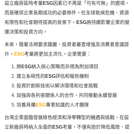
設立廠房區時考量
ESG
因素已不再是「可有可無」的選項，
而是確保企業長期成功的必要條件。在全球氣候危機、資源
有限性和社會期待提高的背景下，
ESG
將持續影響企業的營
運決策和投資方向。
未來，隨著法規要求趨嚴、投資者審查增強及消費者意識提
升，
ESG
考量將更加主流化。企業需要：
將
ESG
納入核心策略而非視為附加項目
建立系統性的
ESG
評估和報告機制
投資於創新技術以解決環境和社會挑戰
加強與各利害關係人的合作，共同推動永續發展
培養具備
ESG
專業知識的人才團隊
台灣企業面臨發展綠色經濟和淨零轉型的機遇與挑戰，在設
立新廠房時納入全面的
ESG
考量，不僅有助於降低風險、提