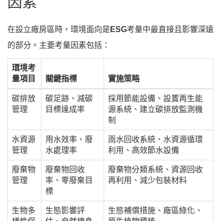
因素
在設立廠房區時，環境面向是
ESG
考量中最直接且影響深遠
的部分。主要考量因素包括：
環境考
量項目
關鍵指標
實施策略
碳排放
碳足跡、減碳
採用節能設備、設置再生能
管理
目標達成率
源系統、建立碳排放監測機
制
水資源
用水效率、廢
雨水回收系統、水資源循環
管理
水處理率
利用、高效節水設備
廢棄物
廢棄物回收
廢棄物分類系統、資源回收
管理
率、零廢棄目
再利用、減少包裝材料
標
生物多
生態影響評
生態補償措施、廠區綠化、