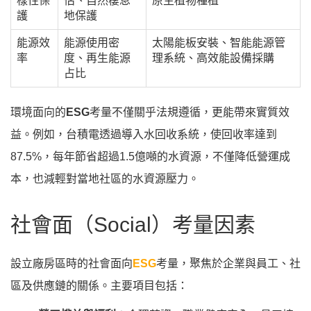
樣性保
估、自然棲息
原生植物種植
護
地保護
能源效
能源使用密
太陽能板安裝、智能能源管
率
度、再生能源
理系統、高效能設備採購
占比
環境面向的
ESG
考量不僅關乎法規遵循，更能帶來實質效
益。例如，台積電透過導入水回收系統，使回收率達到
87.5%，每年節省超過1.5億噸的水資源，不僅降低營運成
本，也減輕對當地社區的水資源壓力。
社會面（Social）考量因素
設立廠房區時的社會面向
ESG
考量，聚焦於企業與員工、社
區及供應鏈的關係。主要項目包括：