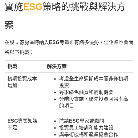
實施
ESG
策略的挑戰與解決方
案
在設立廠房區時納入
ESG
考量雖有諸多優勢，但企業也會面
臨以下挑戰：
挑戰
解決方案
初期投資成本
考慮全生命週期成本而非僅初期
增加
投資
尋求綠色融資和補助機會
分階段實施，優先投資回報率高
的項目
ESG
專業知識
聘請
ESG
專家或顧問
不足
投資員工培訓和能力建設
與學術機構和產業協會合作