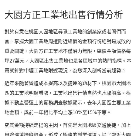
大園方正工業地出售行情分析
對於有意在桃園大園地區尋覓工業地的創業家或老闆們而
言，掌握大園工業地周遭附近總價的金額行情絕對是成敗的
重要關鍵。大園方正工業地不僅潛力無限，總價金額價格每
坪27萬元，大園區出售工業地也是各區域中的熱門指標。本
篇就針對中壢工業地附近現況，為您深入剖析當前趨勢。
近年來隨著營造成本提高以及捷運的題材下，桃園市大園地
區的工業地明顯看漲，工業地出售行情自然也水漲船高。根
據不動產營運士的實務調查數據顯示，去年大園區主要工業
地金額，與前一年相比平均上漲10%至15%不等。
究其金額持續走揚的主因，首先是大園地區交通便捷，加上
周邊環境機能俱全，形成了極佳的創業環境。除了鄰近大園