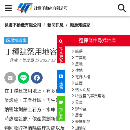
詠騰不動產有限公司
新聞訊息
廠房知識家
廠房知識家
選擇條件尋找地
探索更多
丁種建築用地容許作何項使用？
廠房
工業地
作者：
管理員
於 2023-12-22
農地
建地
電梯大樓
店面
來電
透天別墅
在丁種建築用地上，有多種允許的使用項目，包括工
1998
次閱讀
特定目的事業用地
業設施、工業社區、再生能源相關設施、臨時堆置收
公寓
辦公室
納營建剩餘土石方、水庫、河川、湖泊淤泥資源再生利用臨
加LINE
農舍
時處理設施、依產業創新條例第39條規定的用地使用、廢棄
交通用地
物回收貯存清除處理設施以及交通設施。這些使用項目多樣
加油站