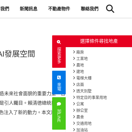
於我們
新聞訊息
不動產物件
聯絡我們
探索更多
I發展空間
來電
塑造未來社會面貌的重要力量。台灣作為
1084
次閱讀
更是引人矚目。賴清德總統與張善政市長
加LINE
色注入了新的動力。本文將深入探討台灣AI產