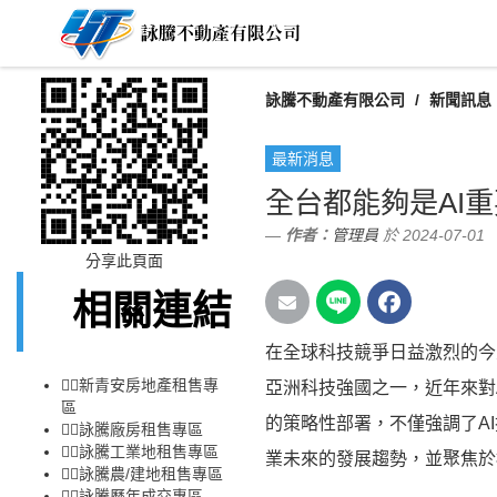
詠騰不動產有限公司
新聞訊息
最新消息
全台都能夠是AI
作者：
管理員
於 2024-07-01
分享此頁面
相關連結
在全球科技競爭日益激烈的今
👉🏻
新青安房地產租售專
亞洲科技強國之一，近年來對
區
的策略性部署，不僅強調了A
👉🏻
詠騰廠房租售專區
👉🏻
詠騰工業地租售專區
業未來的發展趨勢，並聚焦於
👉🏻
詠騰農/建地租售專區
👉🏻
詠騰歷年成交專區