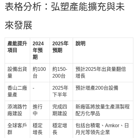
表格分析：弘塑產能擴充與未
來發展
產能提升
2024
2025年
說明
項目
年預
預期
期
設備出貨
約100
約150-
預計2025年出貨量翻倍
量
台
200台
增長
香山二廠
-
2025年
預計增產200台設備
量產
下半年
添鴻路竹
進行
完成四
新廠區將放量生產濕製程
廠建設
中
期建設
配方化學品
全球客戶
穩定
穩定增
包括台積電、Amkor、日
群
增長
長
月光等領先企業