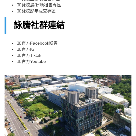
👉🏻
詠騰農/建地租售專區
👉🏻
詠騰歷年成交專區
詠騰社群連結
👉🏻
官方Facebook粉專
👉🏻
官方IG
👉🏻
官方Tiktok
👉🏻
官方Youtube