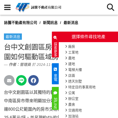
詠騰不動產有限公司
新聞訊息
最新消息
最新消息
探索更多
台中文創園區房市潛力分析：文創氛
圍如何驅動區域房價成長
作者：
管理員
於 2024-11-28
來電
台中文創園區以其獨特的藝文氛圍和文化氣息，為台
665
次閱讀
加LINE
中南區房市帶來明顯加分效應。近一年內，該園區周
邊800公尺範圍內的房市交易量突破155件，平均單價達
25.6萬元/坪，並呈現約4%的年漲幅。