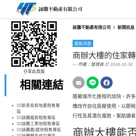
詠騰不動產有限公司
新聞訊息
最新消息
商辦大樓的住家轉
作者：
管理員
於 2024-10-30
分享此頁面
相關連結
隨著城市化進程的加快，許多
👉🏻
新青安房地產租售專
樓改作自住房屋使用，以節稅
區
行性及其潛在風險，幫助讀者
👉🏻
詠騰廠房租售專區
👉🏻
詠騰工業地租售專區
商辦大樓能
👉🏻
詠騰農/建地租售專區
👉🏻
詠騰歷年成交專區