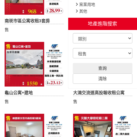
窯業用地
其他
南崁市區公寓收租3套房
小檜溪重劃區旁收租三套房
地產進階搜索
售
售
查詢
清除
龜山公寓+建地
大湳交流道高投報收租公寓
售
售