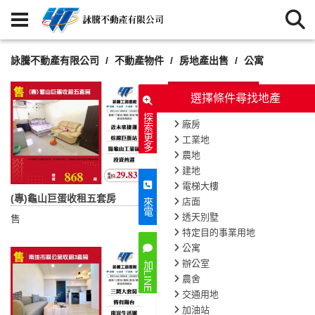
詠騰不動產有限公司
不動產物件
房地產出售
公寓
選擇條件尋找地產
探索更多
廠房
工業地
農地
建地
電梯大樓
(專)龜山巨蛋收租五套房
近桃園巨蛋低總價公寓
店面
來電
透天別墅
售
售
特定目的事業用地
公寓
辦公室
加LINE
農舍
交通用地
加油站