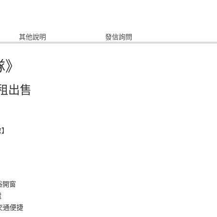
其他說明
發信詢問
隊》
租出售
數】
浴開窗
電
.交通便捷