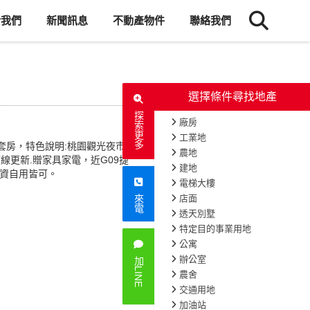
於我們
新聞訊息
不動產物件
聯絡我們
選擇條件尋找地產
探索更多
廠房
工業地
套房，特色說明:桃園觀光夜市整
農地
管線更新.贈家具家電，近G09捷
建地
投資自用皆可。
電梯大樓
店面
來電
透天別墅
特定目的事業用地
公寓
辦公室
加LINE
農舍
交通用地
加油站