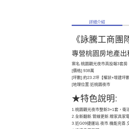
詳細介紹
《詠騰工商團
專營桃園房地產出
案名:桃園觀光夜市高投報3套房
[價格]:938萬
[坪數]:約23.2坪【權狀+增建坪
[地理位置:近桃園夜市
★特色說明:
1.桃園觀光夜市整新3+1套，衛
2.全新翻新.管線更新.贈家具家
3.近G09捷運站.夜市.機能完善